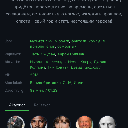
придётся переместиться во времени, сразиться
со злодеем, остановить его армию, изменить прошлое,
спасти Новый год и стать настоящим героем!
Janr:
мультфильм
,
мюзикл
,
фэнтези
,
комедия
,
приключения
,
семейный
Rejissyor:
Леон Джусен
,
Аарон Силман
Aktyorlar:
Ньюэлл Александр
,
Ноэль Кларк
,
Джоан
Коллинз
,
Тим Конуэй
,
Дэвид Кауджилл
Yil:
2013
Mamlakat:
Великобритания
,
США
,
Индия
Davomiyligi:
83 мин. / 01:23
Aktyorlar
Rejissyor