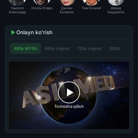
Ньюэлл
Ноэль Кларк
Джоан
Тим Конуэй
Дэвид
Александр
Коллинз
Кауджилл
Onlayn ko'rish
480p MY5tv
480p original
720p original
1080p
Tomosha qilish