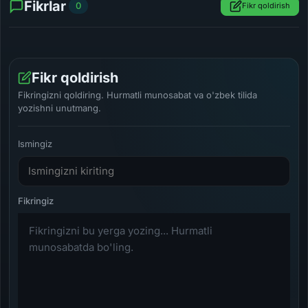
Fikrlar
0
Fikr qoldirish
Fikr qoldirish
Fikringizni qoldiring. Hurmatli munosabat va o'zbek tilida
yozishni unutmang.
Ismingiz