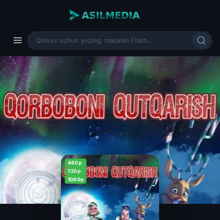
480p
720p
1080p