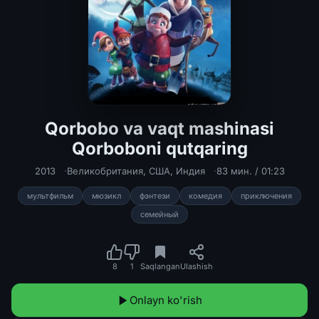
Qorbobo va vaqt mashinasi
Qorboboni qutqaring
Qorbobo va vaqt mashinasi Qorboboni
2013
Великобритания
,
США
,
Индия
83 мин. / 01:23
мультфильм
мюзикл
фэнтези
комедия
приключения
семейный
8
1
Saqlangan
Ulashish
Onlayn ko'rish