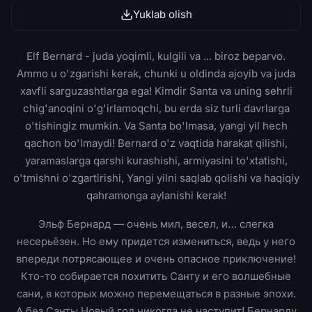
Yuklab olish
Elf Bernard - juda yoqimli, kulgili va ... biroz beparvo.
Ammo u o'zgarishi kerak, chunki u oldinda ajoyib va juda
xavfli sarguzashtlarga ega! Kimdir Santa va uning sehrli
chig'anoqini o'g'irlamoqchi, bu erda siz turli davrlarga
o'tishingiz mumkin. Va Santa bo'lmasa, yangi yil hech
qachon bo'lmaydi! Bernard o'z vaqtida harakat qilishi,
yaramaslarga qarshi kurashishi, armiyasini to'xtatishi,
o'tmishni o'zgartirishi, Yangi yilni saqlab qolishi va haqiqiy
qahramonga aylanishi kerak!
Эльф Бернард — очень мил, весел, и… слегка
несерьёзен. Но ему придется измениться, ведь у него
впереди потрясающее и очень опасное приключение!
Кто-то собирается похитить Санту и его волшебные
сани, в которых можно перемещаться в разные эпохи.
А без Санты Новый год никогда не наступит! Бернарду