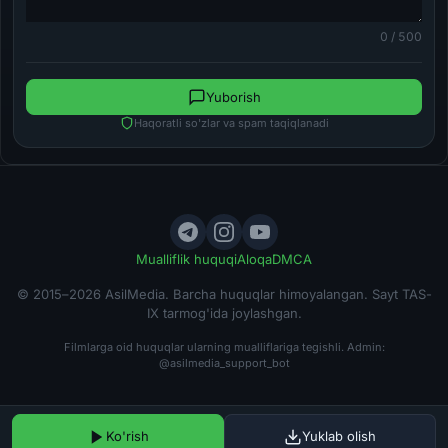
0 / 500
Yuborish
Haqoratli so'zlar va spam taqiqlanadi
Mualliflik huquqi
Aloqa
DMCA
© 2015–2026 AsilMedia. Barcha huquqlar himoyalangan. Sayt TAS-
IX tarmog'ida joylashgan.
Filmlarga oid huquqlar ularning mualliflariga tegishli. Admin:
@asilmedia_support_bot
Ko'rish
Yuklab olish