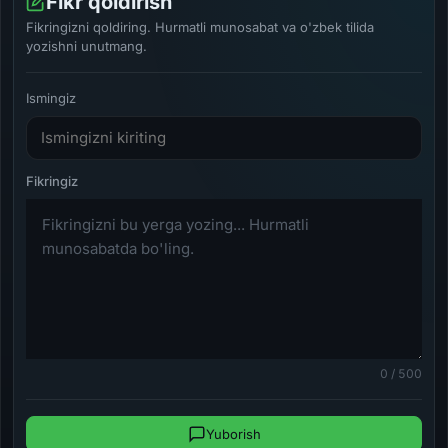
Fikr qoldirish
Fikringizni qoldiring. Hurmatli munosabat va o'zbek tilida
yozishni unutmang.
Ismingiz
0 / 500
Yuborish