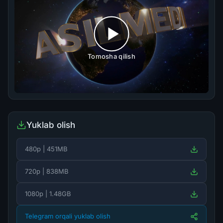
Tomosha qilish
Yuklab olish
480p | 451MB
720p | 838MB
1080p | 1.48GB
Telegram orqali yuklab olish