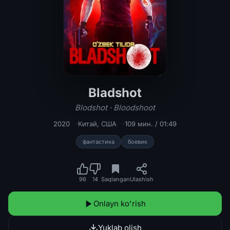
Bladshot
Bladshot / Blodshot / Bloodshoot Uz
Blodshot · Bloodshoot
2020
Китай
,
США
109 мин. / 01:49
фантастика
боевик
96
14
Saqlangan
Ulashish
Onlayn ko'rish
Yuklab olish