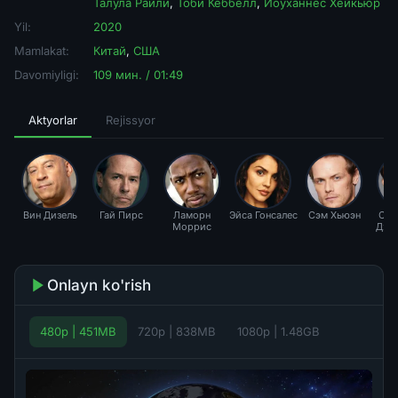
Талула Райли
,
Тоби Кеббелл
,
Йоуханнес Хёйкьюр
Yil:
2020
Mamlakat:
Китай
,
США
Davomiyligi:
109 мин. / 01:49
Aktyorlar
Rejissyor
Вин Дизель
Гай Пирс
Ламорн
Эйса Гонсалес
Сэм Хьюэн
Сид
Моррис
Дха
Onlayn ko'rish
480p | 451MB
720p | 838MB
1080p | 1.48GB