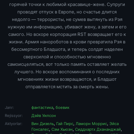
горячей точки к любимой красавице-жене. Супруги
проводят отпуск в Европе, но счастье длится
недолго — террористы, не сумев вытянуть из Рэя
нужную им информацию, убивают жену, а затем и его
самого. Но вскоре корпорация RST возвращает его к
жизни. Армия нанороботов в крови превратила Рэя в
бессмертного Бладшота, и теперь солдат наделен
сверхсилой и способностью мгновенно
самоисцеляться, вот только память оставляет желать
лучшего. Но вскоре воспоминания о последних
мгновениях жизни возвращаются, и Бладшот
отправляется мстить за смерть жены.
Janr:
фантастика
,
боевик
Rejissyor:
Дэйв Уилсон
Aktyorlar:
Вин Дизель
,
Гай Пирс
,
Ламорн Моррис
,
Эйса
Гонсалес
,
Сэм Хьюэн
,
Сиддхартх Дхананджай
,