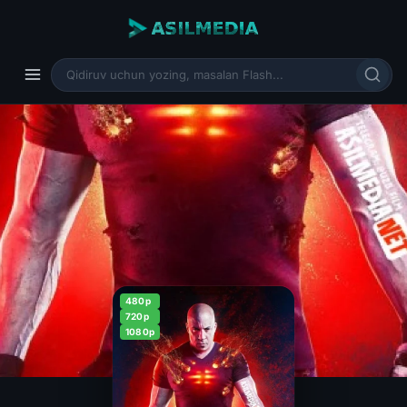
480p
720p
1080p