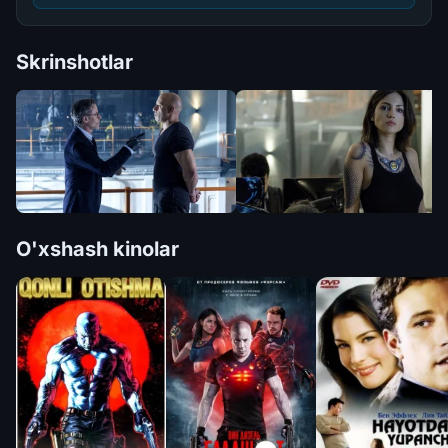
Skrinshotlar
O'xshash kinolar