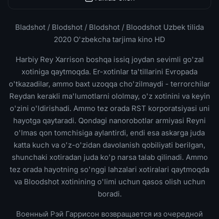
Bladshot / Blodshot / Blodshot / Bloodshot Uzbek tilida
2020 O'zbekcha tarjima kino HD
Harbiy Rey Xarrison boshqa issiq joydan sevimli go'zal
xotiniga qaytmoqda. Er-xotinlar ta'tillarini Evropada
o'tkazadilar, ammo baxt uzoqqa cho'zilmaydi - terrorchilar
Reydan kerakli ma'lumotlarni ololmay, o'z xotinini va keyin
o'zini o'ldirishadi. Ammo tez orada RST korporatsiyasi uni
hayotga qaytaradi. Qondagi nanorobotlar armiyasi Reyni
o'lmas qon tomchisiga aylantirdi, endi esa askarga juda
katta kuch va o'z-o'zidan davolanish qobiliyati berilgan,
shunchaki xotiradan juda ko'p narsa talab qilinadi. Ammo
tez orada hayotning so'nggi lahzalari xotiralari qaytmoqda
va Bloodshot xotinining o'limi uchun qasos olish uchun
boradi.
Военный Рэй Гаррисон возвращается из очередной