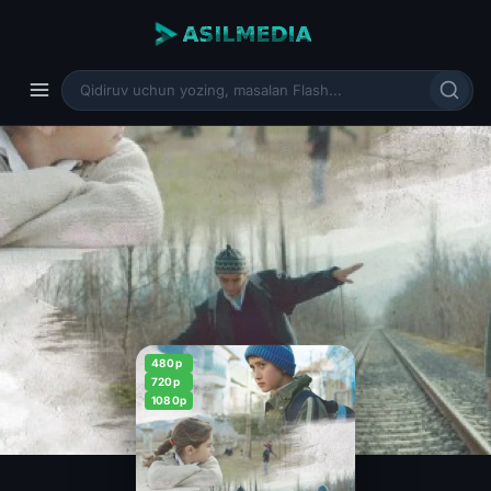
480p
720p
1080p