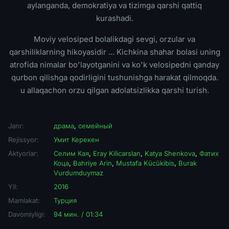
aylanganda, demokratiya va tizimga qarshi qattiq
kurashadi.
Moviy velosiped bolalikdagi sevgi, orzular va
qarshiliklarning hikoyasidir ... Kichkina shahar bolasi uning
atrofida nimalar bo'layotganini va ko'k velosipedni qanday
qurbon qilishga qodirligini tushunishga harakat qilmoqda.
u allaqachon orzu qilgan adolatsizlikka qarshi turish.
Janr:
драма
,
семейный
Rejissyor:
Умит Керекен
Aktyorlar:
Селим Кая
,
Eray Kilicarslan
,
Katya Shenkova
,
Фатих
Коца
,
Bahriye Arin
,
Mustafa Kücükibis
,
Burak
Vurdumduymaz
Yil:
2016
Mamlakat:
Турция
Davomiyligi:
94 мин. / 01:34