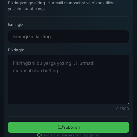
Fikringizni qoldiring. Hurmatli munosabat va o'zbek tilida
yozishni unutmang.
Ismingiz
0 / 500
Yuborish
Haqoratli so'zlar va spam taqiqlanadi