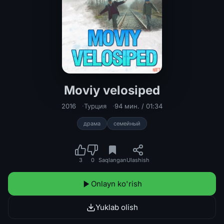
Moviy velosiped
Moviy velosiped Turk kino Uzbek til
2016
Турция
94 мин. / 01:34
драма
семейный
3
0
Saqlangan
Ulashish
Onlayn ko'rish
Yuklab olish