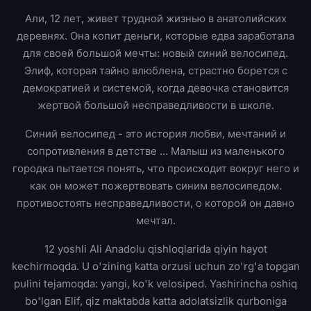
Али, 12 лет, живет трудной жизнью в анатолийских
деревнях. Она копит деньги, которые едва заработала
для своей большой мечты: новый синий велосипед.
Элиф, которая тайно влюблена, страстно борется с
демократией и системой, когда девочка становится
жертвой большой несправедливости в школе.
Синий велосипед - это история любви, мечтаний и
сопротивления в детстве ... Малыш из маленького
городка пытается понять, что происходит вокруг него и
как он может пожертвовать синим велосипедом.
противостоять несправедливости, о которой он давно
мечтал.
12 yoshli Ali Anadolu qishloqlarida qiyin hayot
kechirmoqda. U o'zining katta orzusi uchun zo'rg'a topgan
pulini tejamoqda: yangi, ko'k velosiped. Yashirincha oshiq
bo'lgan Elif, qiz maktabda katta adolatsizlik qurboniga