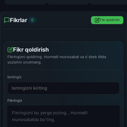
Fikrlar
0
Fikr qoldirish
Fikr qoldirish
Fikringizni qoldiring. Hurmatli munosabat va o'zbek tilida
yozishni unutmang.
Ismingiz