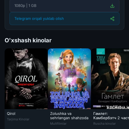
1080p | 1 GB
Telegram orqali yuklab olish
O'xshash kinolar
Qirol
Zolushka va
Гамлет:
Qirol 2019 Uzbek tilida O'zbekcha tarjima kino HD
sehrlangan shahzoda
Камбербэтч 2 час
Tarjima Kinolar
Zolushka va sehrlangan shahzoda HD Multfil
Multfilmlar
Ruscha kinolar