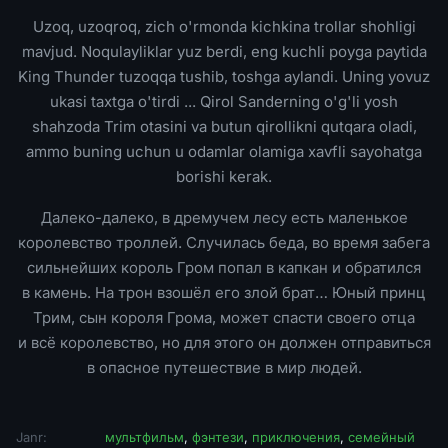
Uzoq, uzoqroq, zich o'rmonda kichkina trollar shohligi
mavjud. Noqulayliklar yuz berdi, eng kuchli poyga paytida
King Thunder tuzoqqa tushib, toshga aylandi. Uning yovuz
ukasi taxtga o'tirdi ... Qirol Sanderning o'g'li yosh
shahzoda Trim otasini va butun qirollikni qutqara oladi,
ammo buning uchun u odamlar olamiga xavfli sayohatga
borishi kerak.
Далеко-далеко, в дремучем лесу есть маленькое
королевство троллей. Случилась беда, во время забега
сильнейших король Гром попал в капкан и обратился
в камень. На трон взошёл его злой брат… Юный принц
Трим, сын короля Грома, может спасти своего отца
и всё королевство, но для этого он должен отправиться
в опасное путешествие в мир людей.
Janr:
мультфильм
,
фэнтези
,
приключения
,
семейный