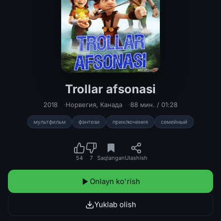
Trollar afsonasi
Trollar afsonasi Uzbek tilida multfi
2018
Норвегия
,
Канада
88 мин. / 01:28
мультфильм
фэнтези
приключения
семейный
54
7
Saqlangan
Ulashish
Onlayn ko'rish
Yuklab olish