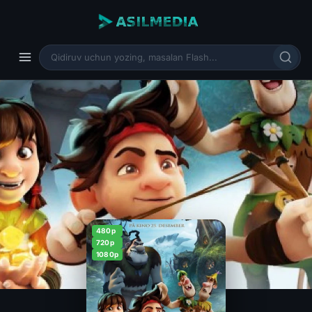
480p
720p
1080p