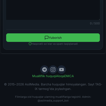
0 / 500
Yuborish
Haqoratli so'zlar va spam taqiqlanadi
Mualliflik huquqi
Aloqa
DMCA
© 2015–2026 AsilMedia. Barcha huquqlar himoyalangan. Sayt TAS-
IX tarmog'ida joylashgan.
Filmlarga oid huquqlar ularning mualliflariga tegishli. Admin:
@asilmedia_support_bot