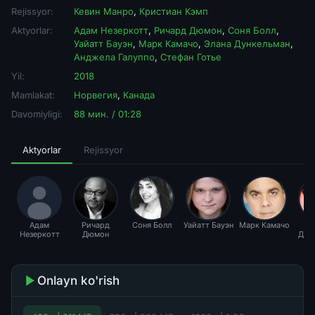
Rejissyor:
Кевин Манро
,
Кристиан Кэмп
Aktyorlar:
Адам Незеркотт
,
Ричард Дюмон
,
Соня Болл
,
Уайатт Бауэн
,
Марк Камачо
,
Элана Дункельман
,
Анджела Галуппо
,
Стефан Готье
Yil:
2018
Mamlakat:
Норвегия
,
Канада
Davomiyligi:
88 мин. / 01:28
Aktyorlar
Rejissyor
Адам
Ричард
Соня Болл
Уайатт Бауэн
Марк Камачо
Э
Незеркотт
Дюмон
Дун
Onlayn ko'rish