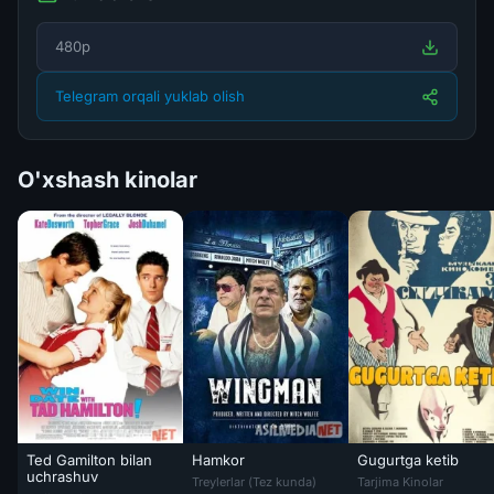
480p
Telegram orqali yuklab olish
O'xshash kinolar
Ted Gamilton bilan
Hamkor
Gugurtga ketib
Hamkor / Xamkor Uzbek tilida O'zbekcha tar
Gugurtga ketib Uzbek
uchrashuv
Treylerlar (Tez kunda)
Tarjima Kinolar
Ted Gamilton bilan uchrashuv / Yulduzli suhbat Uzbek tilida 2004 O'