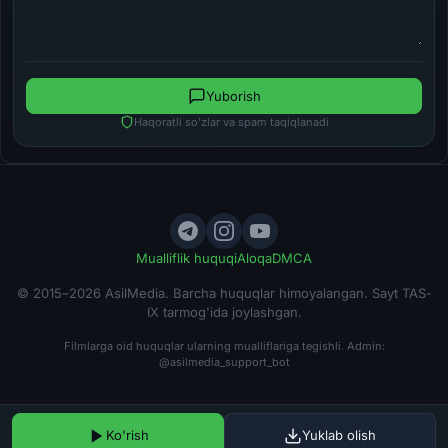
Yuborish
Haqoratli so'zlar va spam taqiqlanadi
Mualliflik huquqi
Aloqa
DMCA
© 2015–2026 AsilMedia. Barcha huquqlar himoyalangan. Sayt TAS-
IX tarmog'ida joylashgan.
Filmlarga oid huquqlar ularning mualliflariga tegishli. Admin:
@asilmedia_support_bot
Ko'rish
Yuklab olish