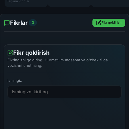
Tarjima Kinolar
Fikrlar
0
Fikr qoldirish
Fikr qoldirish
Fikringizni qoldiring. Hurmatli munosabat va o'zbek tilida
yozishni unutmang.
Ismingiz