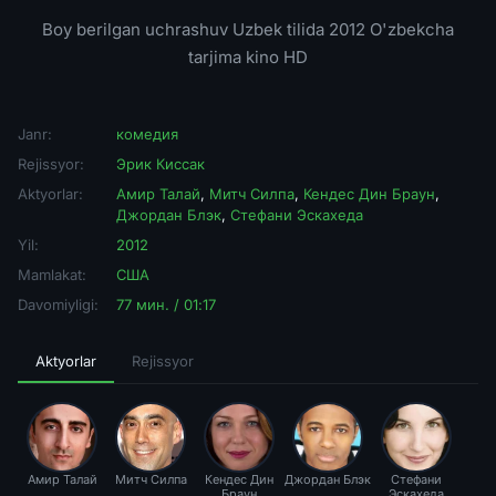
Boy berilgan uchrashuv Uzbek tilida 2012 O'zbekcha
tarjima kino HD
Janr:
комедия
Rejissyor:
Эрик Киссак
Aktyorlar:
Амир Талай
,
Митч Силпа
,
Кендес Дин Браун
,
Джордан Блэк
,
Стефани Эскахеда
Yil:
2012
Mamlakat:
США
Davomiyligi:
77 мин. / 01:17
Aktyorlar
Rejissyor
Амир Талай
Митч Силпа
Кендес Дин
Джордан Блэк
Стефани
Браун
Эскахеда