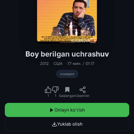
Boy berilgan uchrashuv
Boy berilgan uchrashuv Uzbek tilida
2012
США
77 мин. / 01:17
комедия
1
1
Saqlangan
Ulashish
Onlayn ko'rish
Yuklab olish