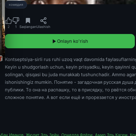
комедия
2
1
Saqlangan
Ulashish
Onlayn ko'rish
Kontseptsiya-sirli rus ruhi uzoq vaqt davomida faylasuflarning
Keyin u shudgorlash uchun, keyin prisyadku, keyin qayinni qu
solingan, qisqasi bu juda murakkab tushunchadir. Ammo agar ch
ishonishingiz mumkin. Понятие - загадочная русская ду
публики. То она на распашку, то в присядку, то рвётся об
сложное понятие. А вот если ещё и прорезается у иностр
ьбан Иванов
,
Жюдит Эль Зейн
,
Орнелла Флёри
,
Амир Эль Касем
,
Кр