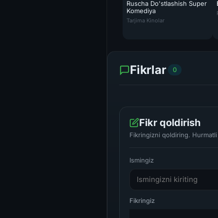
Ruscha Do'stlashish Super
Komediya
Ruscha Do'stlashish Super Kom
Tarjima Kinolar
Fikrlar
0
Fikr qoldirish
Fikringizni qoldiring. Hurmat
Ismingiz