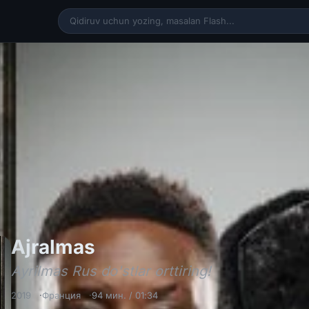
Ajralmas / Ayrilmas Ru
Ajralmas
Ayrilmas Rus do'stlar orttiring!
2019
Франция
94 мин. / 01:34