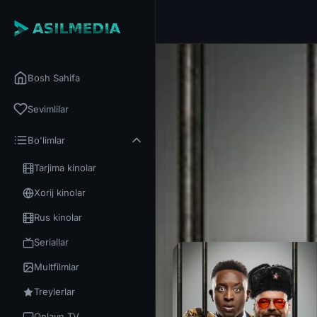
Bosh Sahifa
Sevimlilar
Bo'limlar
Tarjima kinolar
Xorij kinolar
Rus kinolar
Seriallar
Multfilmlar
Treylerlar
Onlayn TV