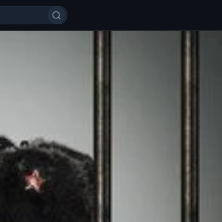
s do'stlar orttiring! Uzbek tilida