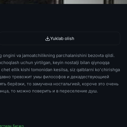
Yuklab olish
 ongini va jamoatchilikning parchalanishini bezovta qildi.
choqlash uchun yirtilgan, keyin nostalji bilan qiynoqqa
et ellik kishi tomonidan kesilsa, siz qalblarni ko'chirishga
ша давно тревожит умы философов и декадествующией
нять берёзки, то замучена ностальгией, короче это очень
анца, то можно поверить и в переселение душ.
истиан Бюжо