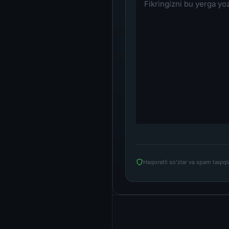
Haqoratli so'zlar va spam taqiq