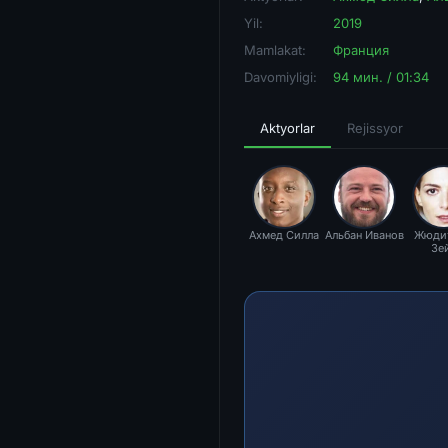
Yil:
2019
Mamlakat:
Франция
Davomiyligi:
94 мин. / 01:34
Aktyorlar
Rejissyor
Ахмед Силла
Альбан Иванов
Жюдит
Зе