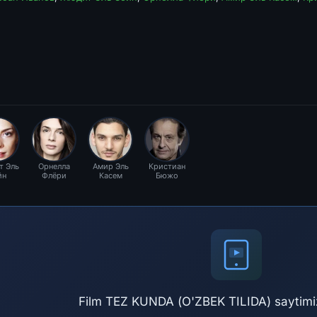
 Эль
Орнелла
Амир Эль
Кристиан
йн
Флёри
Касем
Бюжо
Film TEZ KUNDA (O'ZBEK TILIDA) saytimiz