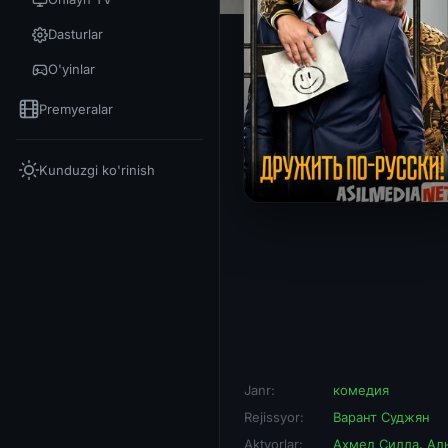
Dasturlar
O'yinlar
Premyeralar
Kunduzgi ko'rinish
Janr:
комедия
Rejissyor:
Варант Суджян
Aktyorlar:
Ахмед Силла
,
Ал