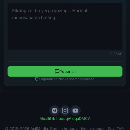
0 / 500
Yuborish
Haqoratli so'zlar va spam taqiqlanadi
Mualliflik huquqi
Aloqa
DMCA
© 2015–2026 AsilMedia. Barcha huquqlar himoyalangan. Sayt TAS-