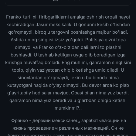
Franko-turli xil firibgarliklarni amalga oshirish orqali hayot
kechiradigan Jasur meksikalik. U qonunni kesib o'tishdan
qo'rqmaydi, biroq u tergovni boshlashga majbur bo'ladi.
Aslida uning singlisi izsiz yo'qoldi. Politsiya qizni topa
olmaydi va Franko o'z-o'zidan dalillarni to'plashni
boshlaydi. U tashlab ketilgan uyga olib boradigan izga
kirishga muvaffaq bo'ladi. Eng muhimi, qahramon singlisini
topib, qiyin vaziyatdan chiqib ketishga umid qiladi. U
sinovlardan qo'rqmaydi, lekin u bu binoda nima
kutayotgani haqida o'ylay olmaydi. Bu devorlarda ko'plab
g'ayritabiiy hodisalar mavjud. Opasi bilan nima yuz berdi,
qahramon nima yuz beradi va u g'arbdan chiqib ketishi
mumkinmi?..
Франко - дерзкий мексиканец, зарабатывающий на
жизнь проведением различных махинаций. Он не
боится переступать закон, но однажды сам вынужден