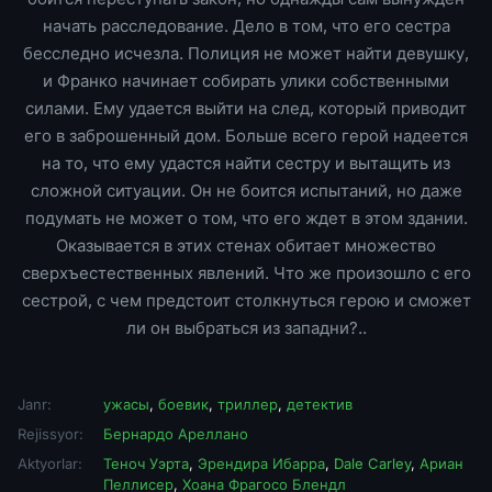
начать расследование. Дело в том, что его сестра
бесследно исчезла. Полиция не может найти девушку,
и Франко начинает собирать улики собственными
силами. Ему удается выйти на след, который приводит
его в заброшенный дом. Больше всего герой надеется
на то, что ему удастся найти сестру и вытащить из
сложной ситуации. Он не боится испытаний, но даже
подумать не может о том, что его ждет в этом здании.
Оказывается в этих стенах обитает множество
сверхъестественных явлений. Что же произошло с его
сестрой, с чем предстоит столкнуться герою и сможет
ли он выбраться из западни?..
Janr:
ужасы
,
боевик
,
триллер
,
детектив
Rejissyor:
Бернардо Ареллано
Aktyorlar:
Теноч Уэрта
,
Эрендира Ибарра
,
Dale Carley
,
Ариан
Пеллисер
,
Хоана Фрагосо Блендл