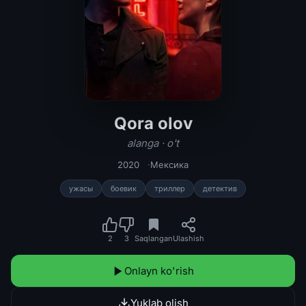
Qora olov
Qora olov / alanga / o't Uzbek tilid
alanga · o't
2020
Мексика
ужасы
боевик
триллер
детектив
2
3
Saqlangan
Ulashish
Onlayn ko'rish
Yuklab olish