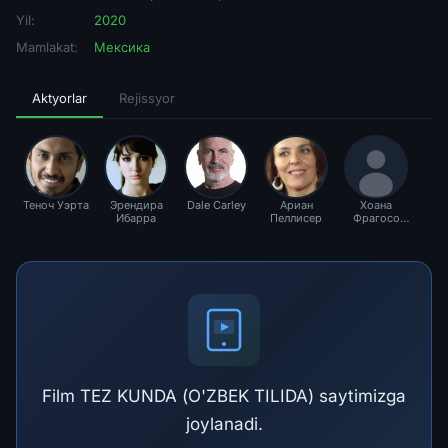
Yil:
2020
Mamlakat:
Мексика
Aktyorlar
Rejissyor
Теноч Уэрта
Эрендира
Dale Carley
Ариан
Хоана
Ибарра
Пеллисер
Фрагосо
Блендл
Film TEZ KUNDA (O'ZBEK TILIDA) saytimizga
joylanadi.