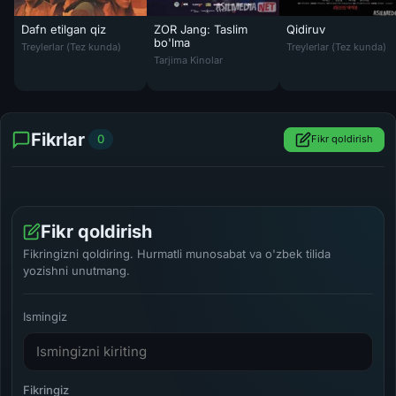
Dafn etilgan qiz
ZOR Jang: Taslim
Qidiruv
Dafn etilgan qiz / O'lgan qiz Uzbek tilida O'zbekcha tarjima kino 202
Qidiruv / Xonaki jos
bo'lma
Treylerlar (Tez kunda)
Treylerlar (Tez kunda)
ZOR Jang: Taslim bo'lma Qozoq Filmi Uzbek t
Tarjima Kinolar
Fikrlar
0
Fikr qoldirish
Fikr qoldirish
Fikringizni qoldiring. Hurmatli munosabat va o'zbek tilida
yozishni unutmang.
Ismingiz