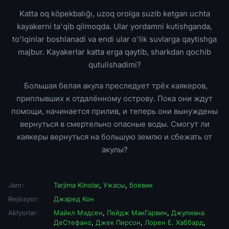
Katta oq köpekbalığı, uzoq orolga suzib ketgan uchta
kayakerni ta'qib qilmoqda. Ular yordamni kutishganda,
to'lqinlar boshlanadi va endi ular o'lik suvlarga qaytishga
majbur. Kayakerlar katta erga qaytib, sharkdan qochib
qutulishadimi?
Большая белая акула преследует трёх каякеров,
приплывших к отдалённому острову. Пока они ждут
помощи, начинается прилив, и теперь они вынуждены
вернуться в смертельно опасные воды. Смогут ли
каякеры вернуться на большую землю и сбежать от
акулы?
Janr:
Tarjima Kinolar
,
Ужасы
,
боевик
Rejissyor:
Джаред Кон
Aktyorlar:
Майкл Мэдсен
,
Пейдж МакГарвин
,
Джулиана
ДеСтефано
,
Джек Пирсон
,
Лорен Е. Хаббард
,