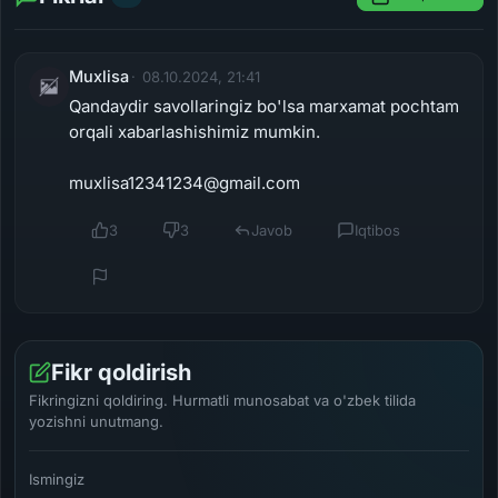
Muxlisa
08.10.2024, 21:41
Qandaydir savollaringiz bo'lsa marxamat pochtam
orqali xabarlashishimiz mumkin.
muxlisa12341234@gmail.com
3
3
Javob
Iqtibos
Fikr qoldirish
Fikringizni qoldiring. Hurmatli munosabat va o'zbek tilida
yozishni unutmang.
Ismingiz