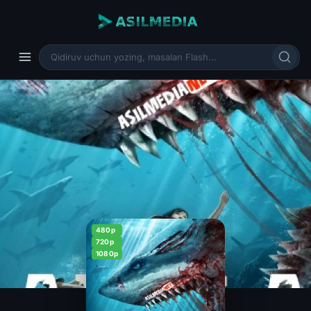
480p
720p
1080p