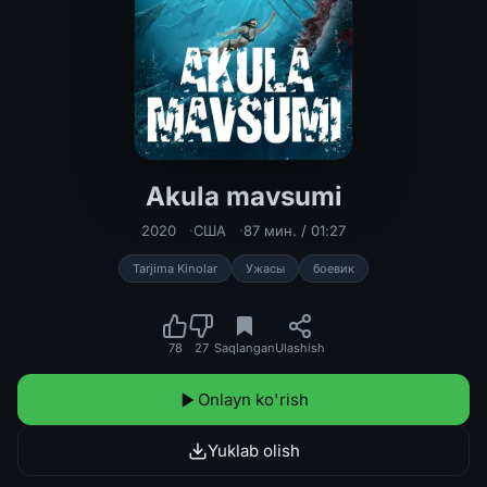
Akula mavsumi
Akula mavsumi / fasli / Akulalar yili
2020
США
87 мин. / 01:27
Tarjima Kinolar
Ужасы
боевик
78
27
Saqlangan
Ulashish
Onlayn ko'rish
Yuklab olish