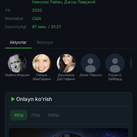
Николас Райан
,
Джош Лавджой
Yil:
2020
Mamlakat:
США
Davomiyligi:
87 мин. / 01:27
Aktyorlar
Rejissyor
Майкл Мэдсен
Пейдж
Джулиана
Джек Пирсон
Лорен Е.
Ни
МакГарвин
ДеСтефано
Хаббард
Р
Onlayn ko'rish
480p
720p
1080p