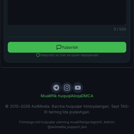
0 / 500
Yuborish
Haqoratli so'zlar va spam taqiqlanadi
Mualliflik huquqi
Aloqa
DMCA
© 2015–2026 AsilMedia. Barcha huquqlar himoyalangan. Sayt TAS-
IX tarmog'ida joylashgan.
Filmlarga oid huquqlar ularning mualliflariga tegishli. Admin:
@asilmedia_support_bot