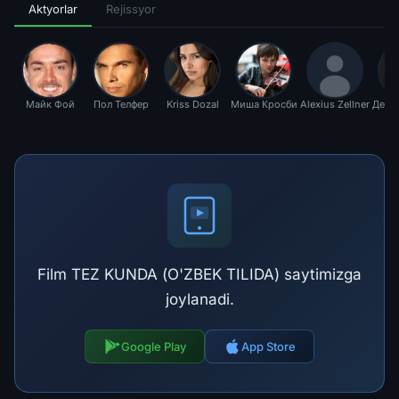
Aktyorlar
Rejissyor
Майк Фой
Пол Телфер
Kriss Dozal
Миша Кросби
Alexius Zellner
Декл
Л
Film TEZ KUNDA (O'ZBEK TILIDA) saytimizga
joylanadi.
Google Play
App Store