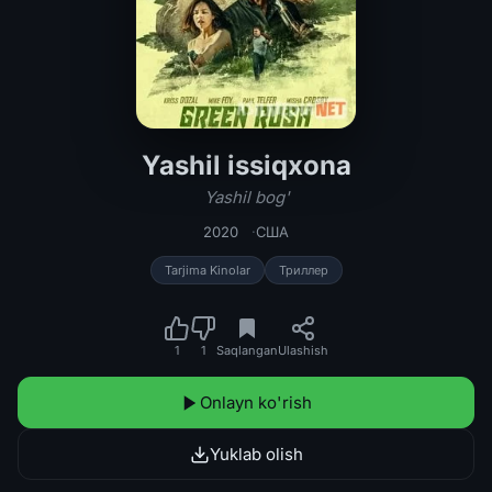
Yashil issiqxona
Yashil issiqxona / Yashil bog' Uzbek
Yashil bog'
2020
США
Tarjima Kinolar
Триллер
1
1
Saqlangan
Ulashish
Onlayn ko'rish
Yuklab olish