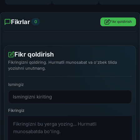
Fikrlar
0
Fikr qoldirish
Fikr qoldirish
Fikringizni qoldiring. Hurmatli munosabat va o'zbek tilida
yozishni unutmang.
Ismingiz