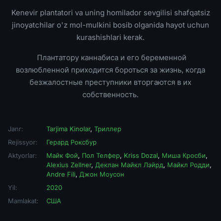
Kenevir plantatori va uning homilador sevgilisi shafqatsiz
jinoyatchilar o'z mol-mulkini bosib olganida hayot uchun
kurashishlari kerak.
Плантатору каннабиса и его беременной
возлюбленной приходится бороться за жизнь, когда
безжалостные преступники вторгаются в их
собственность.
Janr:
Tarjima Kinolar
,
Триллер
Rejissyor:
Герард Роксбур
Aktyorlar:
Майк Фой
,
Пол Телфер
,
Kriss Dozal
,
Миша Кросби
,
Alexius Zellner
,
Деклан Майкл Лэйрд
,
Майкл Родди
,
Andre Fili
,
Джон Моусон
Yil:
2020
Mamlakat:
США