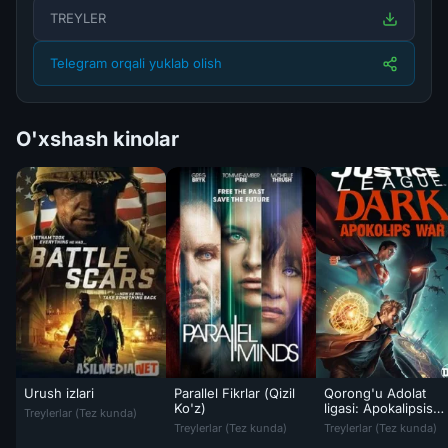
TREYLER
Telegram orqali yuklab olish
O'xshash kinolar
Urush izlari
Parallel Fikrlar (Qizil
Qorong'u Adolat
Urush izlari / Jang chandig'i / Jang Izlari Uzbek tilida O'zbekcha tar
Ko'z)
ligasi: Apokalipsis
Treylerlar (Tez kunda)
Parallel Fikrlar (Qizil Ko'z) / Aqllar Uzbek t
Qorong'u Adolat liga
urushi
Treylerlar (Tez kunda)
Treylerlar (Tez kunda)