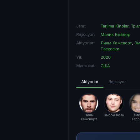
Janr:
Tarjima Kinolar
,
Три
Rejissyor:
Малик Бейдер
Aktyorlar:
Лиам Хемсворт
,
Эм
Паскоски
Yil:
2020
Mamlakat:
США
Aktyorlar
Rejissyor
Лиам
Эмори Коэн
Дай
Хемсворт
Герр