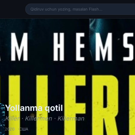
Yollanma qotil / 
Yollanma qotil
Killer · Killermen · Killerman
2020
США