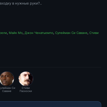
ходку в нужные руки?..
рели
,
Майк Мо
,
Джон Ченатьемпо
,
Сулейман Си Саване
,
Стиви
улейман Си
Стиви
Саване
Паскоски