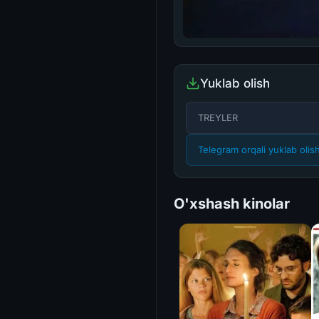
Yuklab olish
TREYLER
Telegram orqali yuklab olis
O'xshash kinolar