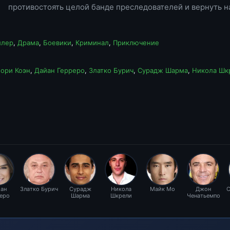
противостоять целой банде преследователей и вернуть на
ллер
,
Драма
,
Боевики
,
Криминал
,
Приключение
ори Коэн
,
Дайан Герреро
,
Златко Бурич
,
Сурадж Шарма
,
Никола Шк
ан
Златко Бурич
Сурадж
Никола
Майк Мо
Джон
С
еро
Шарма
Шкрели
Ченатьемпо