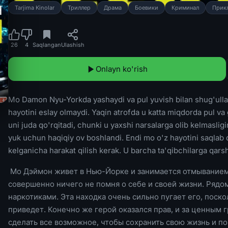
Tarjima Kinolar
Триллер
Драма
Боевики
Криминал
Прик
26
4
Saqlangan
Ulashish
Onlayn ko'rish
Mo Damon Nyu-Yorkda yashaydi va pul yuvish bilan shug'ullana
hayotini eslay olmaydi. Yaqin atrofda u katta miqdorda pul v
uni juda qo'rqitadi, chunki u yaxshi narsalarga olib kelmaslig
yuk uchun haqiqiy ov boshlandi. Endi mo o'z hayotini saqlab 
kelganicha harakat qilish kerak. U barcha ta'qibchilarga qarshi
Мо Дэймон живет в Нью-Йорке и занимается отмыванием 
совершенно ничего не помня о себе и своей жизни. Рядо
наркотиками. Эта находка очень сильно пугает его, поско
приведет. Конечно же герой оказался прав, и за ценным 
сделать все возможное, чтобы сохранить свою жизнь и п