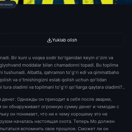
лючение
Yuklab olish
di. Bir kuni u voqea sodir bo'lganidan keyin o'zini va
a giyohvand moddalar bilan chamadonni topadi. Bu topilma
ini tushunadi. Albatta, qahramon to'g'ri edi va qimmatbaho
qolish va o'tmishingizni eslab qolish uchun qo'lidan
 tura oladimi va topilmani to'g'ri qo'llarga qaytara oladimi?..
денег. Однажды он приходит в себя после аварии,
м он обнаруживает огромную сумму денег и чемодан с
льку он понимает, что ни к чему хорошему это не
грузом началась настоящая охота. Теперь Мо должен
опытаться вспомнить свое прошлое. Сможет ли он