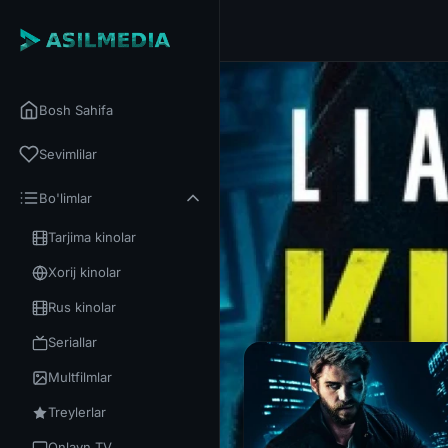
Bosh Sahifa
Sevimlilar
Bo'limlar
Tarjima kinolar
Xorij kinolar
Rus kinolar
Seriallar
Multfilmlar
Treylerlar
Onlayn TV