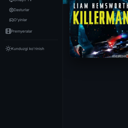
Dasturlar
O'yinlar
Premyeralar
Kunduzgi ko'rinish