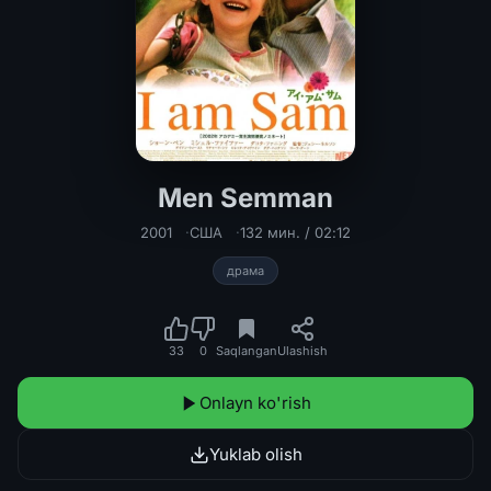
Men Semman
Men Semman Uzbek tilida 2001 O'zb
2001
США
132 мин. / 02:12
драма
33
0
Saqlangan
Ulashish
Onlayn ko'rish
Yuklab olish