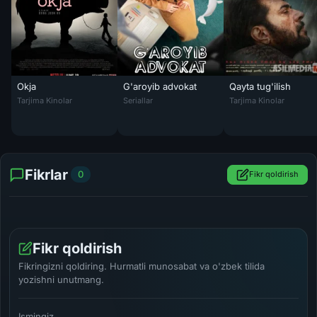
Okja
G'aroyib advokat
Qayta tug'ilish
Okja Uzbek tilida 2017 O'zbekcha tarjima kino HD
G'aroyib advokat / G'ayrioddiy advokat U Vu
Qayta tug'ilish Hind
Tarjima Kinolar
Seriallar
Tarjima Kinolar
Fikrlar
0
Fikr qoldirish
Fikr qoldirish
Fikringizni qoldiring. Hurmatli munosabat va o'zbek tilida
yozishni unutmang.
Ismingiz