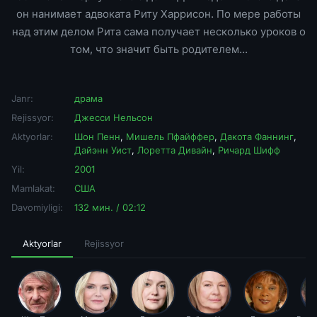
он нанимает адвоката Риту Харрисон. По мере работы
над этим делом Рита сама получает несколько уроков о
том, что значит быть родителем...
Janr:
драма
Rejissyor:
Джесси Нельсон
Aktyorlar:
Шон Пенн
,
Мишель Пфайффер
,
Дакота Фаннинг
,
Дайэнн Уист
,
Лоретта Дивайн
,
Ричард Шифф
Yil:
2001
Mamlakat:
США
Davomiyligi:
132 мин. / 02:12
Aktyorlar
Rejissyor