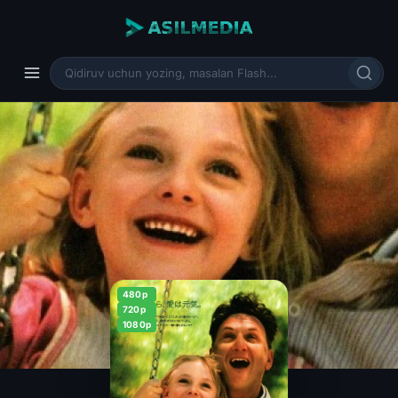
480p
720p
1080p