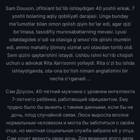
Sam Douson, ofitsiant bo'lib ishlaydigan 40 yoshli erkak, 7
yoshli bolaning aqliy qobiliyati darajasi. Unga bunday
ma'lumotlar bilan omon qolish qiyin bo'lar edi, agar qizi
bo'lmasa, tasodifiy munosabatlarning mevasi. Lyusi
odatdagidek o'sdi va otasiga g'amxo'rlik qilishi mumkin
edi, ammo mahalliy ijtimoiy xizmat uni otasidan tortib oldi.
Sem qizini qaytarishini istaydi. Ushbu ishni ko'rib chiqish
uchun u advokat Rita Xarrisonni yollaydi. Rita o'zi bu ishda
ishlayotganda, ota-ona bo'lish nimani anglatishini bir
necha o'rganadi ...
Сэм Доусон, 40-летний мужчина с уровнем интеллекта
7-летнего ребёнка, работающий официантом. Ему
трудно было бы выжить с такими данными, если бы не
дочь, плод случайной связи. Люси выросла вполне
нормальным человеком и могла бы заботиться о своём
отце, но местная социальная служба забрала её у отца.
Сэм хочет вернуть свою дочь. Для ведения этого дела