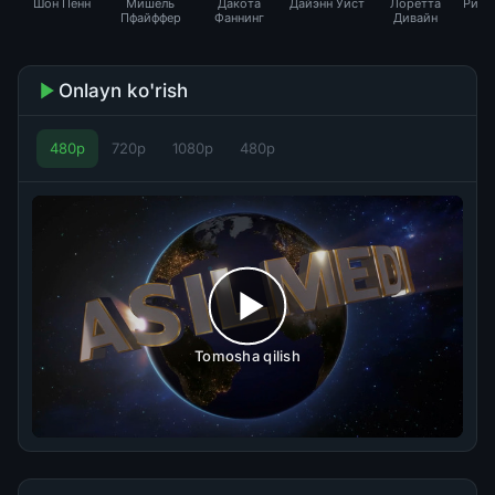
Шон Пенн
Мишель
Дакота
Дайэнн Уист
Лоретта
Рича
Пфайффер
Фаннинг
Дивайн
Onlayn ko'rish
480p
720p
1080p
480p
Tomosha qilish