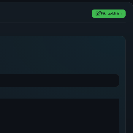
Fikr qoldirish