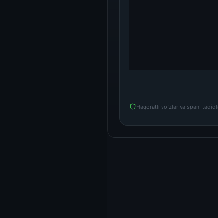
Haqoratli so'zlar va spam taqiq