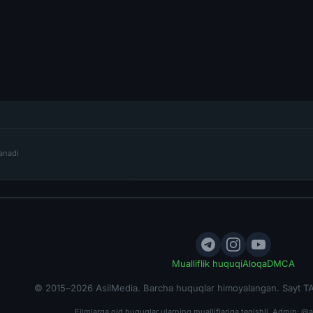
lanadi
Mualliflik huquqi
Aloqa
DMCA
© 2015–2026 AsilMedia. Barcha huquqlar himoyalangan. Sayt TA
Filmlarga oid huquqlar ularning mualliflariga tegishli. Admin:
@a