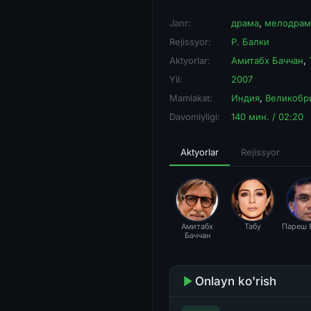
Janr:
драма
,
мелодрам
Rejissyor:
Р. Балки
Aktyorlar:
Амитабх Баччан
,
Yil:
2007
Mamlakat:
Индия
,
Великобр
Davomiyligi:
140 мин. / 02:20
Aktyorlar
Rejissyor
Амитабх
Табу
Пареш 
Баччан
Onlayn ko'rish