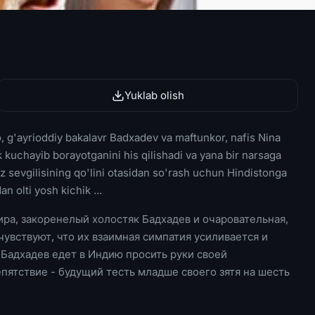
Yuklab olish
, g'ayrioddiy bakalavr Badxadev va maftunkor, nafis Nina
 kuchayib borayotganini his qilishadi va yana bir narsaga
z sevgilisining qo'lini otasidan so'rash uchun Hindistonga
n olti yosh kichik ...
ра, закоренелый холостяк Бадхадев и очаровательная,
чувствуют, что их взаимная симпатия усиливается и
 Бадхадев едет в Индию просить руки своей
пятствие - будущий тесть младше своего зятя на шесть