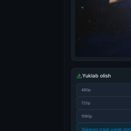
Yuklab olish
480p
720p
1080p
Telegram orqali yuklab olis