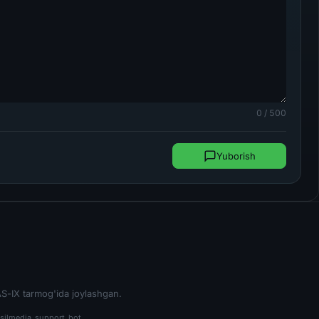
0 / 500
Yuborish
S-IX tarmog'ida joylashgan.
silmedia_support_bot