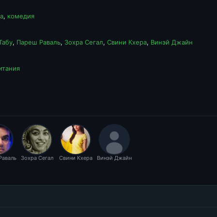
а
,
комедия
Табу
,
Пареш Раваль
,
Зохра Сегал
,
Свини Кхера
,
Винэй Джайн
итания
Раваль
Зохра Сегал
Свини Кхера
Винэй Джайн