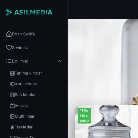
Bosh Sahifa
Sevimlilar
Bo'limlar
Tarjima kinolar
Xorij kinolar
Rus kinolar
Seriallar
480p
Multfilmlar
720p
1080p
Treylerlar
Onlayn TV