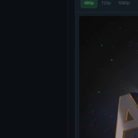
480p
720p
1080p