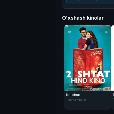
O'xshash kinolar
Ikki shtat
Ikki shtat Hind kino Uzbek tili
Tarjima Kinolar