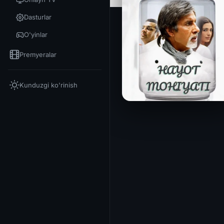
Dasturlar
O'yinlar
Premyeralar
Kunduzgi ko'rinish