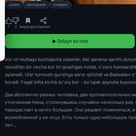
драма
мелодрама
комедия
7
2
Saqlangan
Ulashish
Onlayn ko'rish
Ikki xil mutlaqo boshqacha odamlar, ikki qarama-qarshi dunyo
tasodifan bir necha bor to'qnashgan holda, o'zaro hamdardlik
aylanadi. Ular turmush qurishga qaror qilishdi va Badxadev o'
boradi. Faqat bitta kichik to'siq bor - bo'lajak qaynota kuyovida
Два абсолютно разных человека, два противоположных ми
утонченная Нина, столкнувшись случайно несколько раз, 
перерастает в нечто большее. Они решают пожениться, и
возлюбленной у ее отца. Есть только одно небольшое пре
лет...