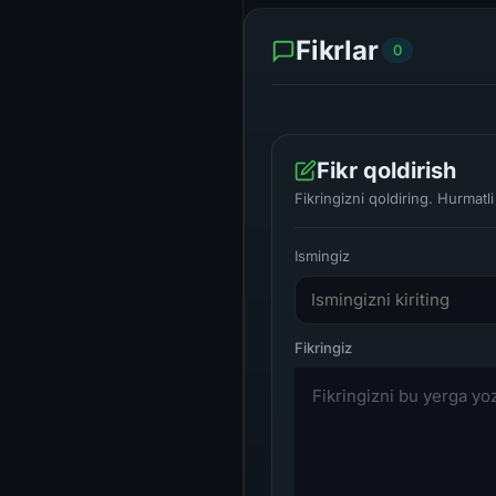
Fikrlar
0
Fikr qoldirish
Fikringizni qoldiring. Hurmat
Ismingiz