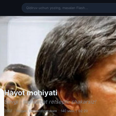
Hayot mohiyati /
Hayot mohiyati
Sevgi · muhabbat retsepti: shakarsiz!
2007
Индия
,
Великобритания
140 мин. / 02:20