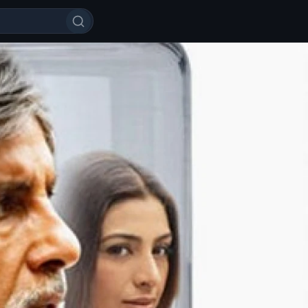
 Sevgi / muhabbat retsepti: shak