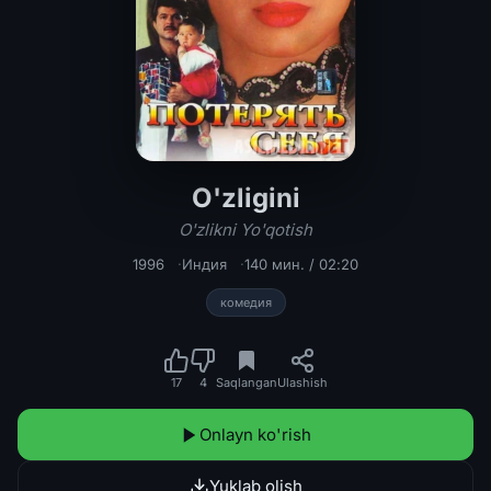
O'zligini
O'zligini / O'zlikni Yo'qotish Hind k
O'zlikni Yo'qotish
1996
Индия
140 мин. / 02:20
комедия
17
4
Saqlangan
Ulashish
Onlayn ko'rish
Yuklab olish