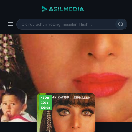
480p
720p
1080p