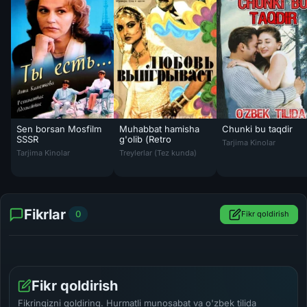
Sen borsan Mosfilm
Muhabbat hamisha
Chunki bu taqdir
Chunki bu taqdir Hi
SSSR
g'olib (Retro
Tarjima Kinolar
Sen borsan Mosfilm SSSR kinosi Uzbek tilida 1993 O'zbekcha tarjima
Muhabbat hamisha g'olib (Retro Hind kino) U
Tarjima Kinolar
Treylerlar (Tez kunda)
Fikrlar
0
Fikr qoldirish
Fikr qoldirish
Fikringizni qoldiring. Hurmatli munosabat va o'zbek tilida