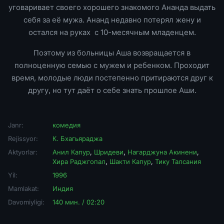
уговаривает своего хорошего знакомого Ананда выдать
себя за её мужа. Ананд недавно потерял жену и
остался на руках с 10-месячным младенцем.
Поэтому из больницы Аша возвращается в
полноценную семью с мужем и ребенком. Проходит
время, молодые люди постепенно притираются друг к
другу, но тут даёт о себе знать прошлое Аши.
Janr:
комедия
Rejissyor:
К. Бхагьяраджа
Aktyorlar:
Анил Капур
,
Шридеви
,
Нагарджуна Акинени
,
Хира Раджгопал
,
Шакти Капур
,
Тику Талсания
Yil:
1996
Mamlakat:
Индия
Davomiyligi:
140 мин. / 02:20