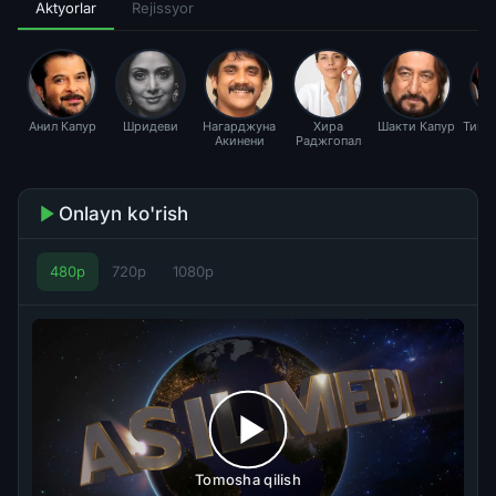
Aktyorlar
Rejissyor
Анил Капур
Шридеви
Нагарджуна
Хира
Шакти Капур
Тику 
Акинени
Раджгопал
Onlayn ko'rish
480p
720p
1080p
Tomosha qilish