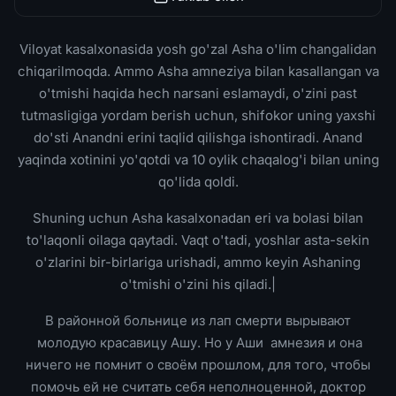
Viloyat kasalxonasida yosh go'zal Asha o'lim changalidan
chiqarilmoqda. Ammo Asha amneziya bilan kasallangan va
o'tmishi haqida hech narsani eslamaydi, o'zini past
tutmasligiga yordam berish uchun, shifokor uning yaxshi
do'sti Anandni erini taqlid qilishga ishontiradi. Anand
yaqinda xotinini yo'qotdi va 10 oylik chaqalog'i bilan uning
qo'lida qoldi.
Shuning uchun Asha kasalxonadan eri va bolasi bilan
to'laqonli oilaga qaytadi. Vaqt o'tadi, yoshlar asta-sekin
o'zlarini bir-birlariga urishadi, ammo keyin Ashaning
o'tmishi o'zini his qiladi.|
В районной больнице из лап смерти вырывают
молодую красавицу Ашу. Но у Аши амнезия и она
ничего не помнит о своём прошлом, для того, чтобы
помочь ей не считать себя неполноценной, доктор