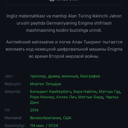
Ingliz matematikasi va mantiqi Alan Turing Ikkinchi Jahon
urushi paytida Germaniyaning Enigma shifrlash
mashinasining kodini buzishga urindi.
Английский математик и логик Алан Тьюринг пытается
взломать код немецкой шифровальной машины Enigma
во время Второй мировой войны.
Janr:
триллер
,
драма
,
военный
,
биография
Rejissyor:
Мортен Тильдум
Aktyorlar:
Бенедикт Камбербэтч
,
Кира Найтли
,
Мэттью Гуд
,
Рори Киннер
,
Аллен Лич
,
Мэттью Бирд
,
Чарльз
Дэнс
Yil:
2014
Mamlakat:
Великобритания
,
США
Davomiyligi:
114 мин. / 01:54