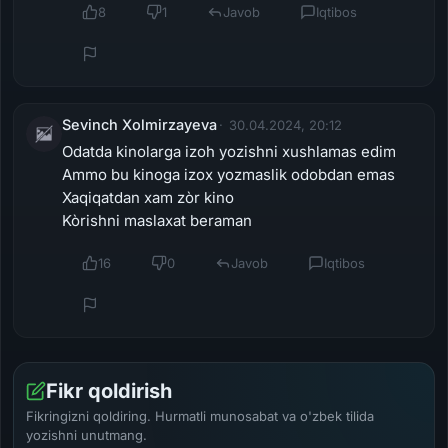
8
1
Javob
Iqtibos
Sevinch Xolmirzayeva
30.04.2024, 20:12
Odatda kinolarga izoh yozishni xushlamas edim
Ammo bu kinoga izox yozmaslik odobdan emas
Xaqiqatdan xam zòr kino
Kòrishni maslaxat beraman
16
0
Javob
Iqtibos
Fikr qoldirish
Fikringizni qoldiring. Hurmatli munosabat va o'zbek tilida
yozishni unutmang.