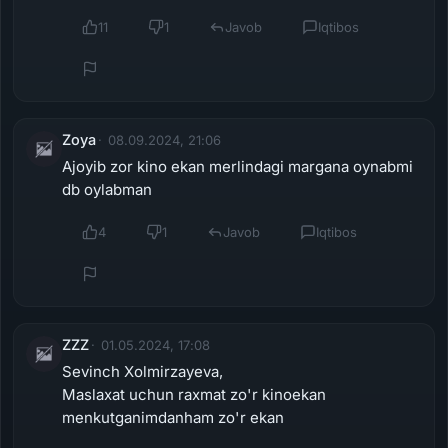
11
1
Javob
Iqtibos
Zoya
08.09.2024, 21:06
Ajoyib zor kino ekan merlindagi margana oynabmi
db oylabman
4
1
Javob
Iqtibos
ZZZ
01.05.2024, 17:08
Sevinch Xolmirzayeva,
Maslaxat uchun raxmat zo'r kinoekan
menkutganimdanham zo'r ekan