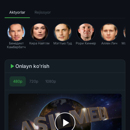
Aktyorlar
Rejissyor
Бенедикт
Кира Найтли
Мэттью Гуд
Рори Киннер
Аллен Лич
Мэтт
Камбербэтч
Onlayn ko'rish
480p
720p
1080p