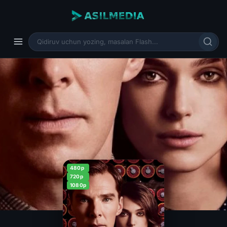
480p
720p
1080p