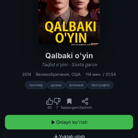
Qalbaki o'yin
Qalbaki o'yin / Taqlid o'yini / Soxta
Taqlid o'yini · Soxta garov
2014
Великобритания
,
США
114 мин. / 01:54
триллер
драма
военный
биография
60
7
Saqlangan
Ulashish
Onlayn ko'rish
Yuklab olish