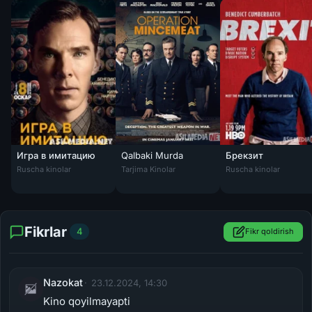
Игра в имитацию
Qalbaki Murda
Брекзит
Qalbaki Murda / "Qiyma Go'sht" operatsiyasi
Брекзит / Brexit: T
Ruscha kinolar
Tarjima Kinolar
Ruscha kinolar
Fikrlar
4
Fikr qoldirish
Nazokat
23.12.2024, 14:30
Kino qoyilmayapti