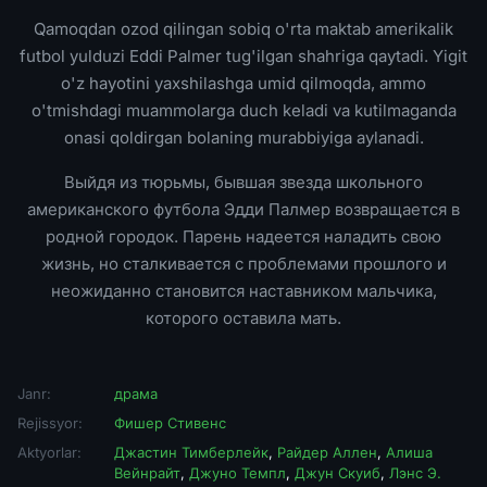
Qamoqdan ozod qilingan sobiq o'rta maktab amerikalik
futbol yulduzi Eddi Palmer tug'ilgan shahriga qaytadi. Yigit
o'z hayotini yaxshilashga umid qilmoqda, ammo
o'tmishdagi muammolarga duch keladi va kutilmaganda
onasi qoldirgan bolaning murabbiyiga aylanadi.
Выйдя из тюрьмы, бывшая звезда школьного
американского футбола Эдди Палмер возвращается в
родной городок. Парень надеется наладить свою
жизнь, но сталкивается с проблемами прошлого и
неожиданно становится наставником мальчика,
которого оставила мать.
Janr:
драма
Rejissyor:
Фишер Стивенс
Aktyorlar:
Джастин Тимберлейк
,
Райдер Аллен
,
Алиша
Вейнрайт
,
Джуно Темпл
,
Джун Скуиб
,
Лэнс Э.