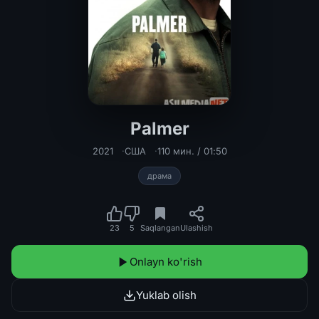
Palmer
Palmer Uzbek tilida 2021 O'zbekcha 
2021
США
110 мин. / 01:50
драма
23
5
Saqlangan
Ulashish
Onlayn ko'rish
Yuklab olish