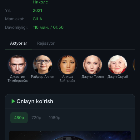
Николс
Yil:
2021
Mamlakat:
США
Davomiyligi:
110 мин. / 01:50
Aktyorlar
Rejissyor
Джастин
Райдер Аллен
Алиша
Джуно Темпл
Джун Скуиб
Лэ
Тимберлейк
Вейнрайт
Н
Onlayn ko'rish
480p
720p
1080p