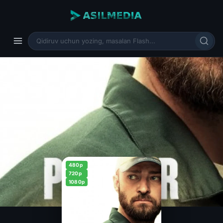
480p
720p
1080p