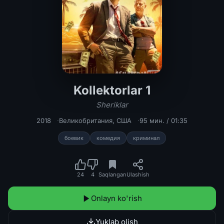
Kollektorlar 1
Kollektorlar 1 / Sheriklar Uzbek tili
Sheriklar
2018
Великобритания
,
США
95 мин. / 01:35
боевик
комедия
криминал
24
4
Saqlangan
Ulashish
Onlayn ko'rish
Yuklab olish