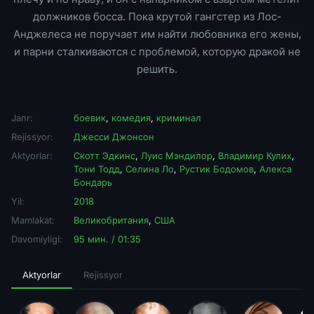
должников босса. Пока крутой гангстер из Лос-
Анджелеса не поручает им найти любовника его жены,
и парни сталкиваются с проблемой, которую дракой не
решить.
Janr:
боевик
,
комедия
,
криминал
Rejissyor:
Джесси Джонсон
Aktyorlar:
Скотт Эдкинс
,
Луис Мэндилор
,
Владимир Кулих
,
Тони Тодд
,
Селина Ло
,
Рустик Бодомов
,
Алекса
Бондарь
Yil:
2018
Mamlakat:
Великобритания
,
США
Davomiyligi:
95 мин. / 01:35
Aktyorlar
Rejissyor