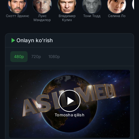
Скотт Эдкинс
Луис
Владимир
Тони Тодд
Селина Ло
Р
Мэндилор
Кулих
Бо
Onlayn ko'rish
480p
720p
1080p
Tomosha qilish