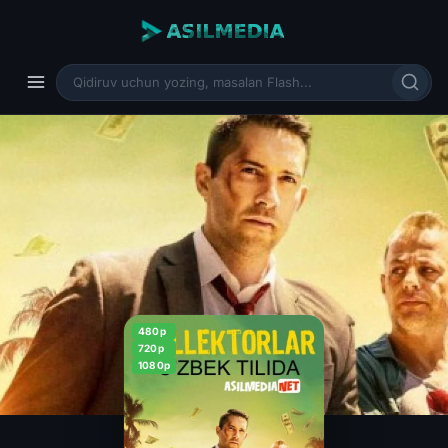
480p
720p
1080p