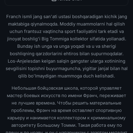
Franch ismli jang san'ati ustasi boshqaradigan kichik jang
maktabiga qiynalmoqda. Moddiy muammolarni hal qilish
uchun frantsuz vaqtincha sport faoliyatini tark etadi va
jinoyat boshlig'i Big Tommiga kollektor sifatida yollanadi.
Bunday ish unga va unga yoqadi va u va sherigi
boshliqning qarzdorlarini ehtiros bilan supurmoqdalar.
Los-Anjelesdan kelgan salqin gangster ularga xotinining
sevgilisini topishni buyurmaguncha, yigitlar janjal bilan hal
qilib bo'lmaydigan muammoga duch kelishadi.
Небольшая бойцовская школа, которой управляет
мастер боевых искусств по имени Фрэнч, переживает
не лучшие времена. Чтобы решить материальные
проблемы, Фрэнч на время оставляет спортивную
карьеру и нанимается коллектором к криминальному
авторитету Большому Томми. Такая работа ему по
плечу и по нраву, и он с напарником с азартом метелит