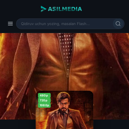
480p
720p
1080p