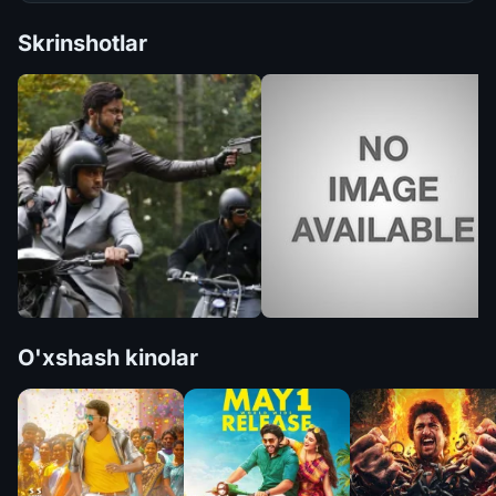
Skrinshotlar
O'xshash kinolar