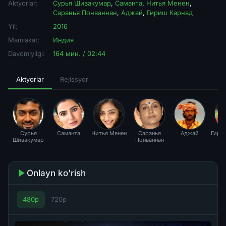
Aktyorlar:
Сурья Шивакумар
,
Саманта
,
Нитья Менен
,
Саранья Понваннан
,
Аджай
,
Гириш Карнад
Yil:
2016
Mamlakat:
Индия
Davomiyligi:
164 мин. / 02:44
Aktyorlar
Rejissyor
Сурья
Саманта
Нитья Менен
Саранья
Аджай
Гири
Шивакумар
Понваннан
Onlayn ko'rish
480p
720p