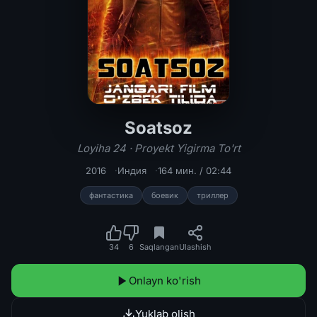
Soatsoz
Soatsoz / Loyiha 24 / Proyekt Yigirm
Loyiha 24 · Proyekt Yigirma To'rt
2016
Индия
164 мин. / 02:44
фантастика
боевик
триллер
34
6
Saqlangan
Ulashish
Onlayn ko'rish
Yuklab olish