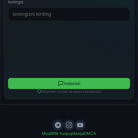
Ismingiz
Yuborish
Haqoratli so'zlar va spam taqiqlanadi
Mualliflik huquqi
Aloqa
DMCA