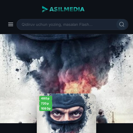
480p
720p
1080p