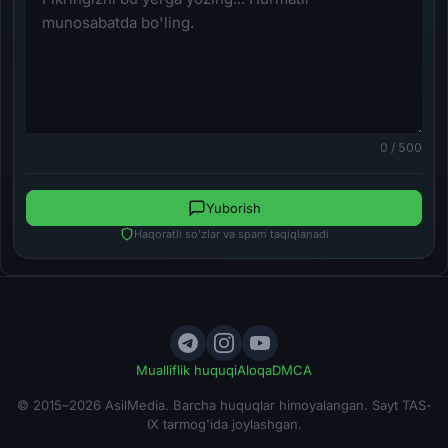
0 / 500
Yuborish
Haqoratli so'zlar va spam taqiqlanadi
Mualliflik huquqi
Aloqa
DMCA
© 2015–2026 AsilMedia. Barcha huquqlar himoyalangan. Sayt TAS-
IX tarmog'ida joylashgan.