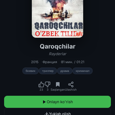
Qaroqchilar
Qaroqchilar / Rayderlar Fransiya fil
Rayderlar
2015
Франция
81 мин. / 01:21
боевик
триллер
драма
криминал
23
3
Saqlangan
Ulashish
Onlayn ko'rish
Yuklab olish