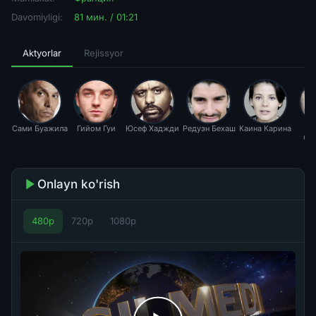
Davomiyligi:
81 мин. / 01:21
Aktyorlar
Rejissyor
Сами Буажила
Гийом Гуи
Юсеф Хаджди
Редуэн Бехаш
Каина Карина
Д
Са
Onlayn ko'rish
480p
720p
1080p