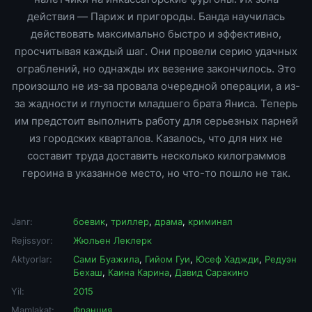
действия — Париж и пригороды. Банда научилась
действовать максимально быстро и эффективно,
просчитывая каждый шаг. Они провели серию удачных
ограблений, но однажды их везение закончилось. Это
произошло не из-за провала очередной операции, а из-
за жадности и глупости младшего брата Яниса. Теперь
им предстоит выполнить работу для серьезных парней
из городских кварталов. Казалось, что для них не
составит труда доставить несколько килограммов
героина в указанное место, но что-то пошло не так.
Janr:
боевик
,
триллер
,
драма
,
криминал
Rejissyor:
Жюльен Леклерк
Aktyorlar:
Сами Буажила
,
Гийом Гуи
,
Юсеф Хаджди
,
Редуэн
Бехаш
,
Каина Карина
,
Давид Саракино
Yil:
2015
Mamlakat:
Франция