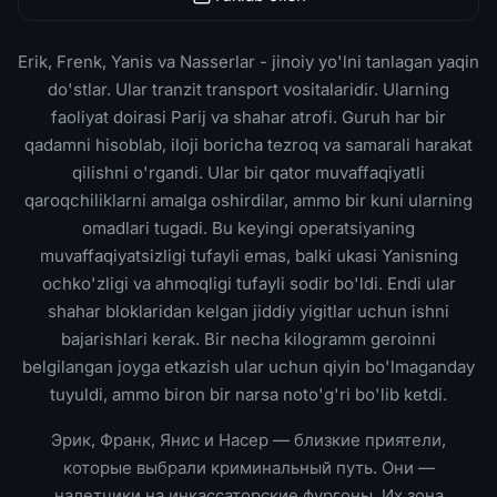
Erik, Frenk, Yanis va Nasserlar - jinoiy yo'lni tanlagan yaqin
do'stlar. Ular tranzit transport vositalaridir. Ularning
faoliyat doirasi Parij va shahar atrofi. Guruh har bir
qadamni hisoblab, iloji boricha tezroq va samarali harakat
qilishni o'rgandi. Ular bir qator muvaffaqiyatli
qaroqchiliklarni amalga oshirdilar, ammo bir kuni ularning
omadlari tugadi. Bu keyingi operatsiyaning
muvaffaqiyatsizligi tufayli emas, balki ukasi Yanisning
ochko'zligi va ahmoqligi tufayli sodir bo'ldi. Endi ular
shahar bloklaridan kelgan jiddiy yigitlar uchun ishni
bajarishlari kerak. Bir necha kilogramm geroinni
belgilangan joyga etkazish ular uchun qiyin bo'lmaganday
tuyuldi, ammo biron bir narsa noto'g'ri bo'lib ketdi.
Эрик, Франк, Янис и Насер — близкие приятели,
которые выбрали криминальный путь. Они —
налетчики на инкассаторские фургоны. Их зона