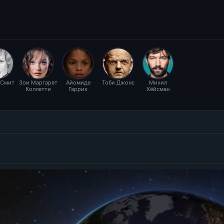
 Смит
Зои Маргарет
Айомиде
Тоби Джонс
Михил
Коллетти
Гаррик
Хёйсман