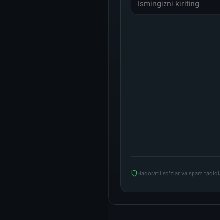
Haqoratli so'zlar va spam taqiq