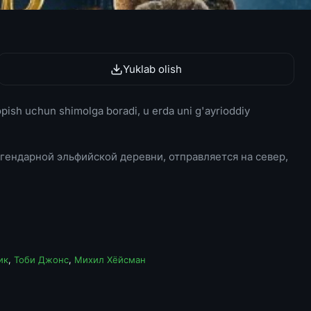
Yuklab olish
topish uchun shimolga boradi, u erda uni g'ayrioddiy
гендарной эльфийской деревни, отправляется на север,
ик
,
Тоби Джонс
,
Михил Хёйсман