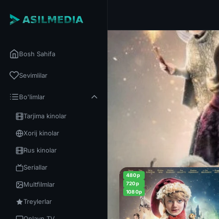
Bosh Sahifa
Sevimlilar
Bo'limlar
Tarjima kinolar
Xorij kinolar
Rus kinolar
Seriallar
480p
Multfilmlar
720p
1080p
Treylerlar
Onlayn TV