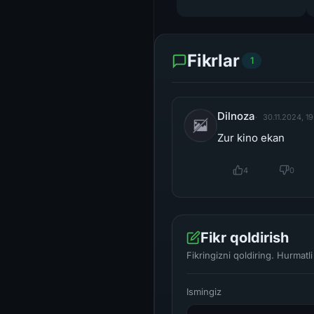
Fikrlar
1
Dilnoza
30.11.2024, 1
Zur kino ekan
4
0
Fikr qoldirish
Fikringizni qoldiring. Hurmat
Ismingiz