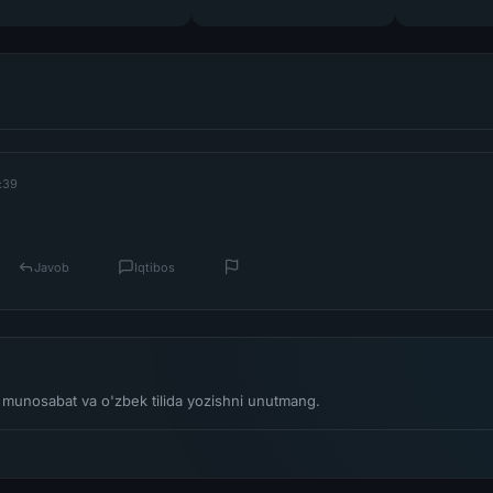
9:39
Javob
Iqtibos
li munosabat va o'zbek tilida yozishni unutmang.