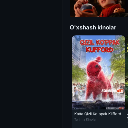
O'xshash kinolar
Katta Qizil Ko'ppak Klifford
Katta Qizil Ko'ppak Klifford Uz
Tarjima Kinolar