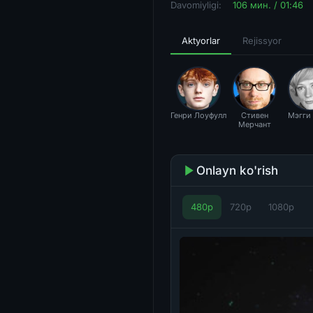
Davomiyligi:
106 мин. / 01:46
Aktyorlar
Rejissyor
Генри Лоуфулл
Стивен
Мэгги
Мерчант
Onlayn ko'rish
480p
720p
1080p