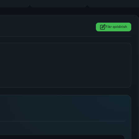
Fikr qoldirish