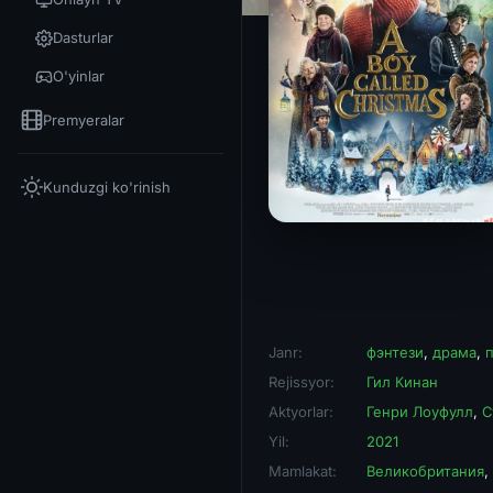
Dasturlar
O'yinlar
Premyeralar
Kunduzgi ko'rinish
Janr:
фэнтези
,
драма
,
Rejissyor:
Гил Кинан
Aktyorlar:
Генри Лоуфулл
,
С
Yil:
2021
Mamlakat:
Великобритания
,