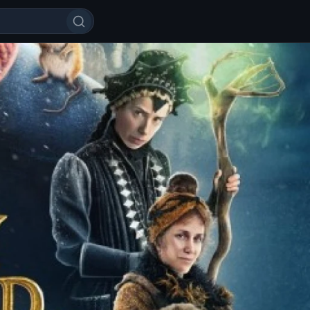
vo Ismli Bolakay Uzbek tilida 202