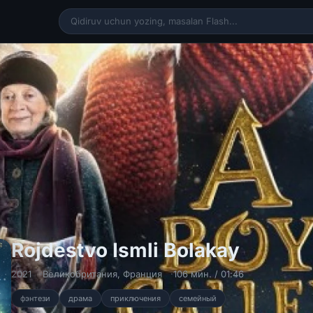
Rojdest
Rojdestvo Ismli Bolakay
2021
Великобритания
,
Франция
106 мин. / 01:46
фэнтези
драма
приключения
семейный