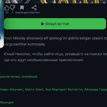
39
1
Saqlangan
Ulashish
Onlayn ko'rish
Yosh Nikolay afsonaviy elf qishlog'ini qidirib ketgan otasini 
sarguzashtlar kutmoqda.
Юный Николас, чтобы найти отца, уехавшего на поиски ле
где его ждут необыкновенные приключения.
приключения
,
семейный
тивен Мерчант
,
Мэгги Смит
,
Зои Маргарет Коллетти
,
Айомиде Гарр
Франция