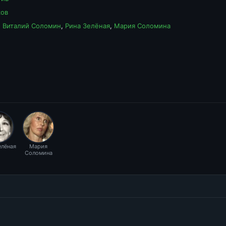
ков
,
Виталий Соломин
,
Рина Зелёная
,
Мария Соломина
елёная
Мария
Соломина