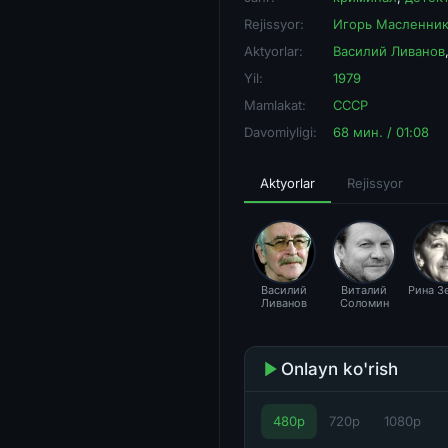
Rejissyor:
Игорь Масленни
Aktyorlar:
Василий Ливанов
Yil:
1979
Mamlakat:
СССР
Davomiyligi:
68 мин. / 01:08
Aktyorlar
Rejissyor
Василий
Виталий
Рина З
Ливанов
Соломин
Onlayn ko'rish
480p
720p
1080p