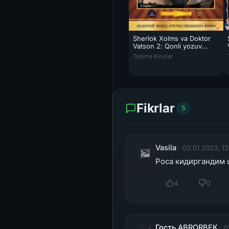
Sherlok Xolms va Doktor
Vatson 2: Qonli yozuv
Sherlok Xolms va Doktor Vatso
Mosfilm SSSR
Tarjima Kinolar
Fikrlar
5
Vasila
03.01.2023, 13
Роса кидиргандим 
4
0
Гость ABRORBEK
0