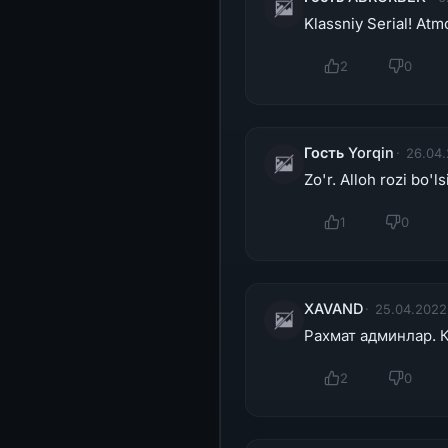
Klassniy Serial! Atm
2
0
Гость Yorqin
26.04.
Zo'r. Alloh rozi bo'ls
1
0
XAVAND
25.04.2022
Рахмат админлар. 
2
0