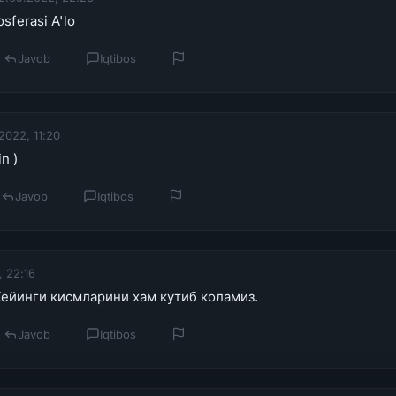
osferasi A'lo
Javob
Iqtibos
2022, 11:20
in )
Javob
Iqtibos
, 22:16
Кейинги кисмларини хам кутиб коламиз.
Javob
Iqtibos