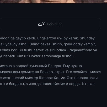
Yuklab olish
ondoniga qaytib keldi. Unga arzon uy-joy kerak. Shunday
na uyda joylashdi. Uning bekasi shirin, g'ayrioddiy kampir,
olms bor. Bu tushunarsiz va sirli odam - ragamuffinlar va
uyurishadi. Kim u? Doktor sarosimaga tushdi...
нистана в родной туманный Лондон. Ему нужно
в маленьком домике на Бейкер-стрит. Его хозяйка - милая
 сосед - некий мистер Шерлок Холмс. Это непонятная и
нцы и бандиты, а иногда полицейские и лорды. Кто же