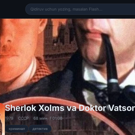
Sherlok Xolms va Doktor Vatso
1979
СССР
68 мин. / 01:08
криминал
детектив