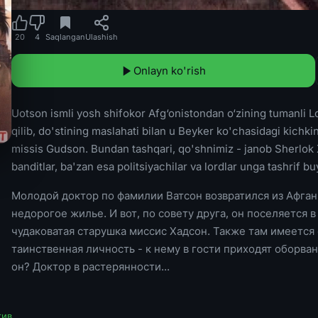
20
4
Saqlangan
Ulashish
Onlayn ko'rish
Uotson ismli yosh shifokor Afg‘onistondan o‘zining tumanli L
qilib, do'stining maslahati bilan u Beyker ko'chasidagi kichki
missis Gudson. Bundan tashqari, qo'shnimiz - janob Sherlok X
banditlar, ba'zan esa politsiyachilar va lordlar unga tashrif b
Молодой доктор по фамилии Ватсон возвратился из Афга
недорогое жилье. И вот, по совету друга, он поселяется 
чудаковатая старушка миссис Хадсон. Также там имеется
таинственная личность - к нему в гости приходят оборва
он? Доктор в растерянности...
тив