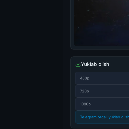
Yuklab olish
480p
720p
1080p
Telegram orqali yuklab olis