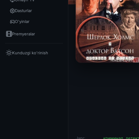
Dasturlar
O'yinlar
Premyeralar
Kunduzgi ko'rinish
Janr:
криминал
,
детек