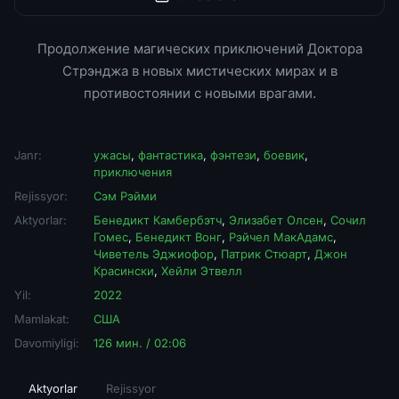
Продолжение магических приключений Доктора
Стрэнджа в новых мистических мирах и в
противостоянии с новыми врагами.
Janr:
ужасы
,
фантастика
,
фэнтези
,
боевик
,
приключения
Rejissyor:
Сэм Рэйми
Aktyorlar:
Бенедикт Камбербэтч
,
Элизабет Олсен
,
Сочил
Гомес
,
Бенедикт Вонг
,
Рэйчел МакАдамс
,
Чиветель Эджиофор
,
Патрик Стюарт
,
Джон
Красински
,
Хейли Этвелл
Yil:
2022
Mamlakat:
США
Davomiyligi:
126 мин. / 02:06
Aktyorlar
Rejissyor