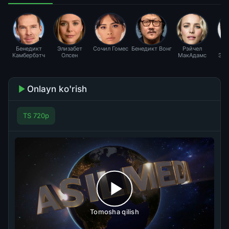
Бенедикт
Элизабет
Сочил Гомес
Бенедикт Вонг
Рэйчел
Чи
Камбербэтч
Олсен
МакАдамс
Эд
Onlayn ko'rish
TS 720p
Tomosha qilish