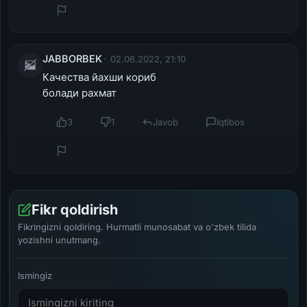
JABBORBEK
02.06.2022, 21:10
Качества йахши кориб
болади рахмат
3
1
Javob
Iqtibos
Fikr qoldirish
Fikringizni qoldiring. Hurmatli munosabat va o'zbek tilida
yozishni unutmang.
Ismingiz