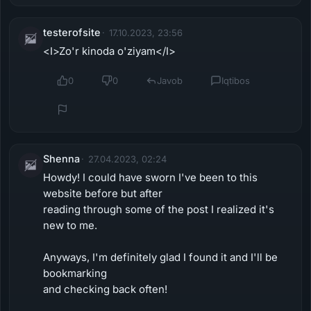
testerofsite
17.10.2023, 23:56
<I>Zo'r kinoda o'ziyam</I>
0
0
Javob
Iqtibos
Shenna
27.04.2023, 02:24
Howdy! I could have sworn I've been to this
website before but after
reading through some of the post I realized it's
new to me.
Anyways, I'm definitely glad I found it and I'll be
bookmarking
and checking back often!