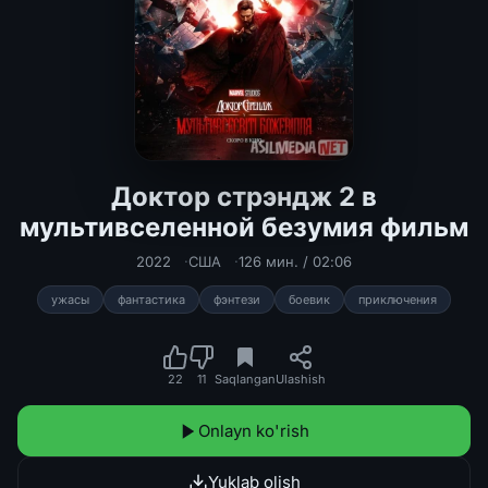
Доктор стрэндж 2 в
мультивселенной безумия фильм
Доктор стрэндж 2 в мультивселен
2022
США
126 мин. / 02:06
ужасы
фантастика
фэнтези
боевик
приключения
22
11
Saqlangan
Ulashish
Onlayn ko'rish
Yuklab olish