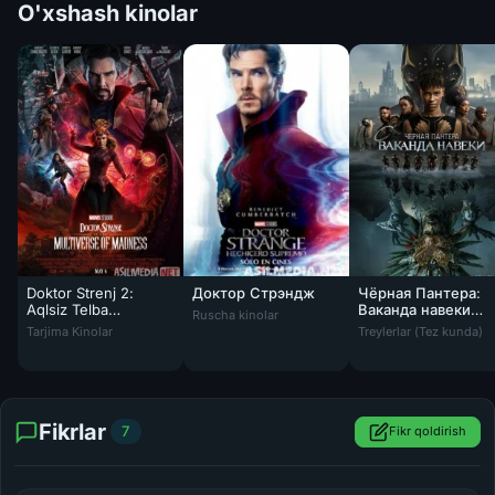
O'xshash kinolar
Doktor Strenj 2:
Доктор Стрэндж
Чёрная Пантера:
Aqlsiz Telba
Ваканда навеки
Ruscha kinolar
Doktor Strenj 2: Aqlsiz Telba Multikoinot Olam kosmos Marvel kinosi
Чёрная Пантера: В
Multikoinot Olam
фильм
Tarjima Kinolar
Treylerlar (Tez kunda)
kosmos Marvel
Fikrlar
7
Fikr qoldirish