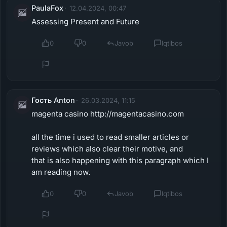
PaulaFox
12.04.2024, 00:47
Assessing Present and Future
0
0
Javob
Iqtibos
Гость Anton
26.03.2024, 11:15
magenta casino http://magentacasino.com
all the time i used to read smaller articles or
reviews which also clear their motive, and
that is also happening with this paragraph which I
am reading now.
0
0
Javob
Iqtibos