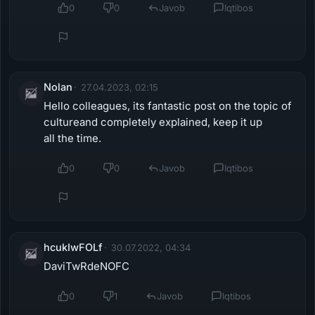
0
0
Javob
Iqtibos
Nolan
27.04.2023, 02:15
Hello colleagues, its fantastic post on the topic of
cultureand completely explained, keep it up
all the time.
0
0
Javob
Iqtibos
hcukIwFOLf
30.07.2022, 04:34
DaviTwRdeNOFC
0
1
Javob
Iqtibos