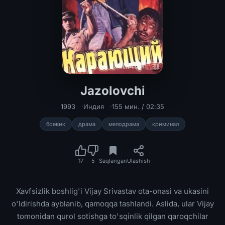
Jazolovchi
Jazolovchi Hind kinosi Uzbek tilida
1993
Индия
155 мин. / 02:35
боевик
драма
мелодрама
криминал
17
5
Saqlangan
Ulashish
Xavfsizlik boshlig'i Vijay Srivastav ota-onasi va ukasini
o'ldirishda ayblanib, qamoqqa tashlandi. Aslida, ular Vijay
tomonidan qurol sotishga to'sqinlik qilgan qaroqchilar