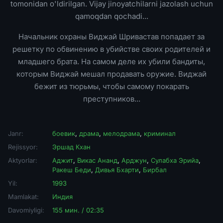
tomonidan o'ldirilgan. Vijay jinoyatchilarni jazolash uchun
qamoqdan qochadi...
Начальник охраны Виджай Шривастав попадает за
решетку по обвинению в убийстве своих родителей и
младшего брата. На самом деле их убили бандиты,
которым Виджай мешал продавать оружие. Виджай
бежит из тюрьмы, чтобы самому покарать
преступников...
Janr:
боевик
,
драма
,
мелодрама
,
криминал
Rejissyor:
Эршад Кхан
Aktyorlar:
Аджит
,
Викас Ананд
,
Арджун
,
Сулабха Эрийа
,
Ракеш Беди
,
Дивья Бхарти
,
Бирбал
Yil:
1993
Mamlakat:
Индия
Davomiyligi:
155 мин. / 02:35