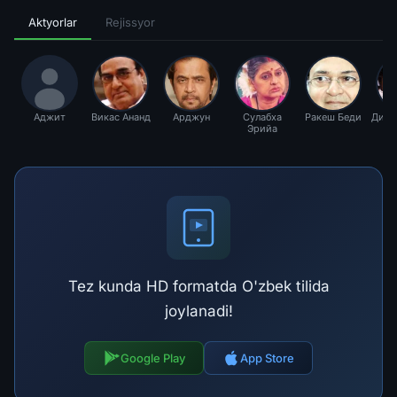
Aktyorlar
Rejissyor
Аджит
Викас Ананд
Арджун
Сулабха
Ракеш Беди
Дивь
Эрийа
Tez kunda HD formatda O'zbek tilida
joylanadi!
Google Play
App Store