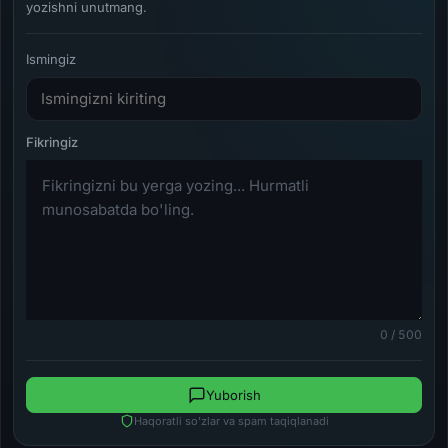
yozishni unutmang.
Ismingiz
0 / 500
Yuborish
Haqoratli so'zlar va spam taqiqlanadi