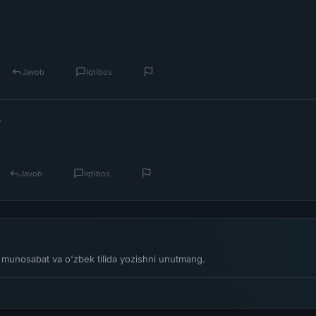
Javob
Iqtibos
5
Javob
Iqtibos
li munosabat va o'zbek tilida yozishni unutmang.