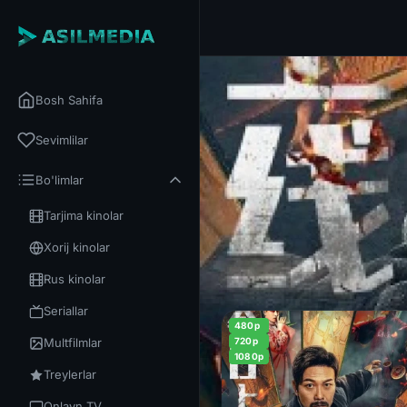
Bosh Sahifa
Sevimlilar
Bo'limlar
Tarjima kinolar
Xorij kinolar
Rus kinolar
Seriallar
480p
Multfilmlar
720p
1080p
Treylerlar
Onlayn TV