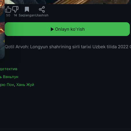
50
14
Saqlangan
Ulashish
Onlayn ko'rish
Qotil Arvoh: Longyun shahrining sirli tarixi Uzbek tilida 2022
детектив
ь Вэньлун
рю Пон
,
Хань Жуй