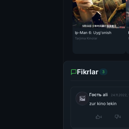
Ip-Man 6: Uyg'onish
Ip-Man 6: Uyg'onish Xitoy film
Tarjima Kinolar
Fikrlar
3
Гость ali
24.11.2022, 
zur kino lekin
4
4