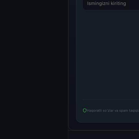
Haqoratli so'zlar va spam taqiq