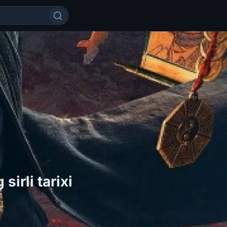
Qotil Arvoh: Longyun s
irli tarixi