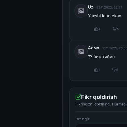
Uz
22.11.2022, 22:27
Yaxshi kino ekan
4
5
Асмо
21.11.2022, 23:0
?? бир тийин
1
5
Fikr qoldirish
Fikringizni qoldiring. Hurmat
Ismingiz