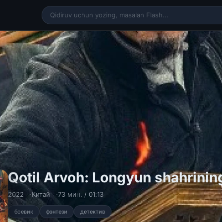
Qotil Arvoh: Longyun shahrining s
2022
Китай
73 мин. / 01:13
боевик
фэнтези
детектив