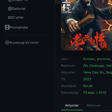
Dasturlar
O'yinlar
Premyeralar
Kunduzgi ko'rinish
Janr:
боевик
,
фэнтези
,
Rejissyor:
Лю Сюаньди
,
Чэн
Aktyorlar:
Чинь Сиу-Хо
,
Энд
Yil:
2022
Mamlakat:
Китай
Davomiyligi:
73 мин. / 01:13
Aktyorlar
Rejissyor