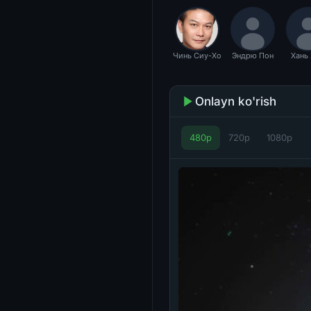
Чинь Сиу-Хо
Эндрю Пон
Хань
Onlayn ko'rish
480p
720p
1080p