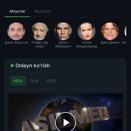
Aktyorlar
Rejissyor
Джек Хьюстон
Роберт Де
Джон
Уилла
Дейл Дикки
Ноэль
Ниро
Малкович
Фицджералд
Onlayn ko'rish
480p
720p
1080p