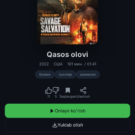
Qasos olovi
Qasos olovi Uzbek tilida 2022 O'zbek
2022
США
101 мин. / 01:41
боевик
триллер
криминал
11
5
Saqlangan
Ulashish
Onlayn ko'rish
Yuklab olish