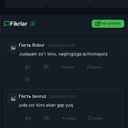
Fikrlar
2
Fikr qoldirish
Гость Bobur
20.01.2023, 23:22
Judayam zo'r kino, vaqtingizga achinmaysiz
1
1
Javob
Iqtibos
Гость bexruz
24.12.2022, 11:55
juda zor kino ekan gap yuq
0
1
Javob
Iqtibos