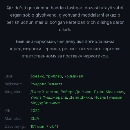
Qiz do'sti geroinning haddan tashqari dozasi tufayli vafot
etgan sobiq giyohvand, giyohvand moddalarni etkazib
berish uchun mas'ul bo'lgan karteldan o'ch olishga qaror
qiladi.
Бывший наркоман, чья девушка погибла из-за
передозировки героина, решает отомстить картелю,
ответственному за поставку наркотиков.
Janr:
боевик
,
триллер
,
криминал
Rejissyor:
Рэндолл Эмметт
Aktyorlar:
Джек Хьюстон
,
Роберт Де Ниро
,
Джон Малкович
,
Уилла Фицджералд
,
Дейл Дикки
,
Ноэль Гульеми
,
Медоу Уильямс
Yil:
2022
Mamlakat:
США
Davomiyligi:
101 мин. / 01:41