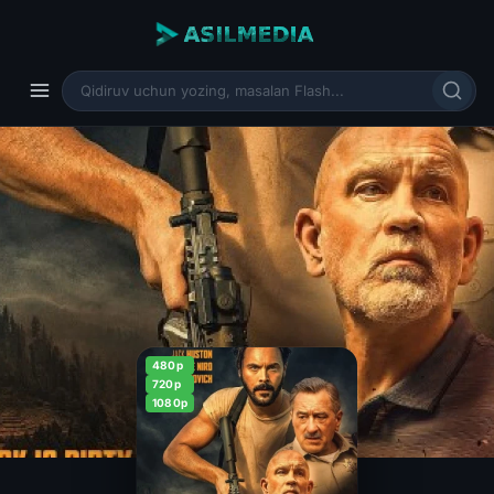
480p
720p
1080p