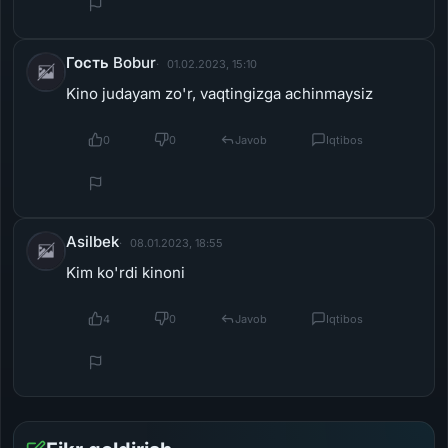
Гость Bobur
01.02.2023, 15:10
Kino judayam zo'r, vaqtingizga achinmaysiz
0
0
Javob
Iqtibos
Asilbek
08.01.2023, 18:55
Kim ko'rdi kinoni
4
0
Javob
Iqtibos