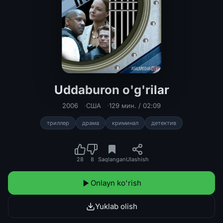
Uddaburon o'g'rilar
Uddaburon o'g'rilar Uzbek tilida 200
2006
США
129 мин. / 02:09
триллер
драма
криминал
детектив
28
8
Saqlangan
Ulashish
Onlayn ko'rish
Yuklab olish