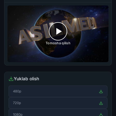
Tomosha qilish
Yuklab olish
480p
720p
1080p