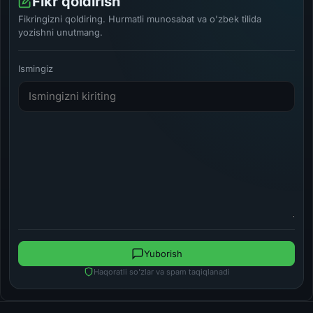
Fikr qoldirish
Fikringizni qoldiring. Hurmatli munosabat va o'zbek tilida
yozishni unutmang.
Ismingiz
Yuborish
Haqoratli so'zlar va spam taqiqlanadi