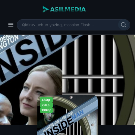
480p
720p
1080p