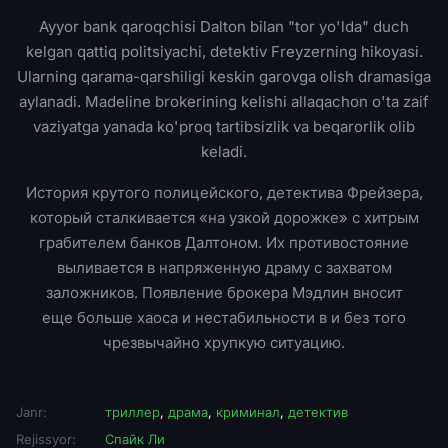
Ayyor bank qaroqchisi Dalton bilan "tor yo'lda" duch
kelgan qattiq politsiyachi, detektiv Freyzerning hikoyasi.
Ularning qarama-qarshiligi keskin garovga olish dramasiga
aylanadi. Madeline brokerining kelishi allaqachon o'ta zaif
vaziyatga yanada ko'proq tartibsizlik va beqarorlik olib
keladi.
История крутого полицейского, детектива Фрейзера,
который сталкивается «на узкой дорожке» с хитрым
грабителем банков Далтоном. Их противостояние
выливается в напряженную драму с захватом
заложников. Появление брокера Мэдлин вносит
еще больше хаоса и нестабильности в и без того
чрезвычайно хрупкую ситуацию.
Janr:
триллер
,
драма
,
криминал
,
детектив
Rejissyor:
Спайк Ли