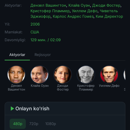
Aktyorlar:
Дензел Вашингтон
,
Клайв Оуэн
,
Джоди Фостер
,
Кристофер Пламмер
,
Уиллем Дефо
,
Чиветель
Эджиофор
,
Карлос Андрес Гомез
,
Ким Директор
Yil:
2006
Mamlakat:
США
Davomiyligi:
129 мин. / 02:09
Aktyorlar
Rejissyor
Дензел
Клайв Оуэн
Джоди
Кристофер
Уиллем Дефо
Чи
Вашингтон
Фостер
Пламмер
Эд
Onlayn ko'rish
480p
720p
1080p