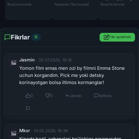
Asteroid Siti / Asteroidlar shahri Uzbek tili
Ruscha kinolar
Treylerlar (Tez kunda)
Ruscha kinolar
Fikrlar
15
Fikr qoldirish
Jasmin
30.07.2026, 19:18
Yomon film emas men ozi by filmni Emma Stone
uchun korgandim. Pick me yoki detsky
korinayotgan bolsa iltimos kormanglar!
0
0
Javob
Iqtibos
Mkxr
14.05.2026, 16:36
Kinoda hazil sahanalari bo'lishiga qaramasdan,