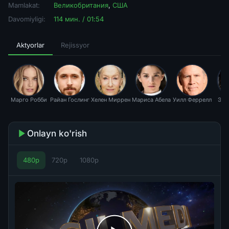
Mamlakat:
Великобритания
,
США
Davomiyligi:
114 мин. / 01:54
Aktyorlar
Rejissyor
Марго Робби
Райан Гослинг
Хелен Миррен
Мариса Абела
Уилл Феррелл
Эмм
Onlayn ko'rish
480p
720p
1080p