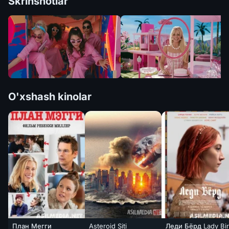
Skrinshotlar
O'xshash kinolar
План Мегги
Asteroid Siti
Леди Бёрд Lady Bi