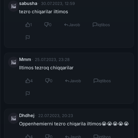
sabusha
30.07.2023, 12:59
tezro chiqarilar iltimos
1
0
Javob
Iqtibos
Mmm
25.07.2023, 23:28
Iltimos tezroq chiqqarilar
4
0
Javob
Iqtibos
Dhdhej
22.07.2023, 20:23
Oppenhemierni tezro chiqarila iltimos😭😭😭😭😭
4
0
Javob
Iqtibos