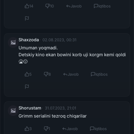
14
10
Javob
Iqtibos
Shaxzoda
02.08.2023, 00:31
Umuman yoqmadi.
Detskiy kino ekan bowini korb uji korgm kemi qoldi
🤮🤢
5
8
Javob
Iqtibos
Shorustam
31.07.2023, 21:01
Grimm serialini tezroq chiqarilar
3
1
Javob
Iqtibos