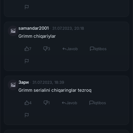
samandar2001
31.07.2023, 20:18
Grimm chiqariylar
7
3
Javob
Iqtibos
Зари
31.07.2023, 18:39
Grimm serialini chiqaringlar tezroq
4
1
Javob
Iqtibos