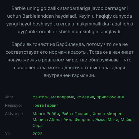
Barbie uning go'zallik standartlariga javob bermagani
uchun Barbielanddan haydaladi. Keyin u haqiqiy dunyoda
yangi hayot boshlaydi, u erda u mukammallikka faqat ichki
uyg'unlik orqali erishish mumkinligini aniqlaydi.
Барби выгоняют из Барбиленда, потому что она не
соответствует его нормам красоты. Тогда она начинает
новую жизнь в реальном мире, где обнаруживает, что
совершенства можно достичь только благодаря
внутренней гармонии.
Janr:
фэнтези
,
мелодрама
,
комедия
,
приключения
Rejissyor:
Грета Гервиг
Aktyorlar:
Марго Робби
,
Райан Гослинг
,
Хелен Миррен
,
Мариса Абела
,
Уилл Феррелл
,
Эмма Маки
,
Майкл
Сера
Yil:
2023