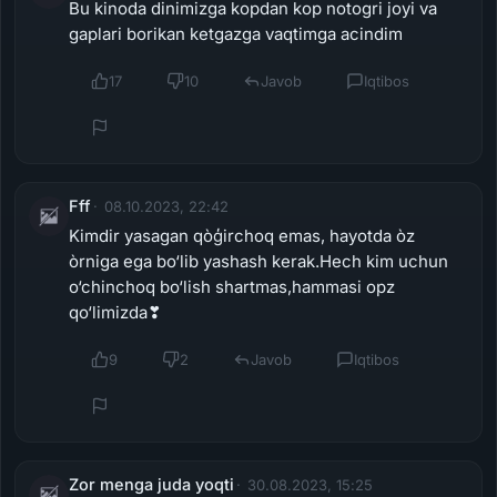
Bu kinoda dinimizga kopdan kop notogri joyi va
gaplari borikan ketgazga vaqtimga acindim
17
10
Javob
Iqtibos
Fff
08.10.2023, 22:42
Kimdir yasagan qòģirchoq emas, hayotda òz
òrniga ega bo‘lib yashash kerak.Hech kim uchun
o‘chinchoq bo‘lish shartmas,hammasi opz
qo‘limizda❣
9
2
Javob
Iqtibos
Zor menga juda yoqti
30.08.2023, 15:25