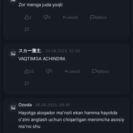
Zor menga juda yoqti
2
4
Javob
Iqtibos
スカー藩主.
24.08.2023, 02:33
VAQTIMGA ACHINDIM.
20
7
Javob
Iqtibos
Ozoda
06.08.2023, 09:36
Hayotga aloqador ma'noli ekan hamma hayotda
oʻzini anglash uchun chiqarilgan menimcha asosiy
ma'no shu