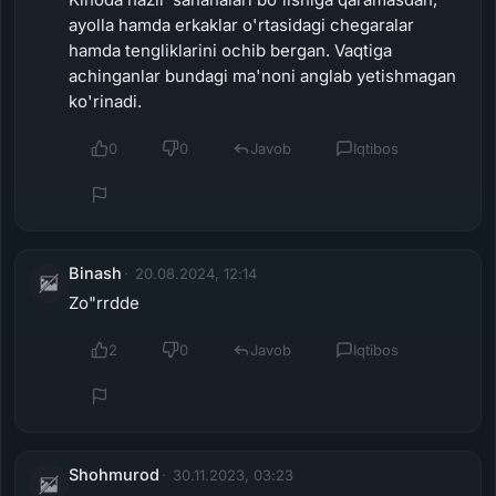
ayolla hamda erkaklar o'rtasidagi chegaralar
hamda tengliklarini ochib bergan. Vaqtiga
achinganlar bundagi ma'noni anglab yetishmagan
ko'rinadi.
0
0
Javob
Iqtibos
Binash
20.08.2024, 12:14
Zo"rrdde
2
0
Javob
Iqtibos
Shohmurod
30.11.2023, 03:23