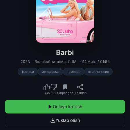
Barbi
Barbi Uzbek tilida 2023 O'zbekcha ta
2023
Великобритания
,
США
114 мин. / 01:54
фэнтези
мелодрама
комедия
приключения
335
63
Saqlangan
Ulashish
Onlayn ko'rish
Yuklab olish