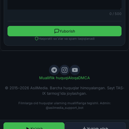
0 / 500
Yuborish
Haqoratli so'zlar va spam taqiqlanadi
Mualliflik huquqi
Aloqa
DMCA
© 2015–2026 AsilMedia. Barcha huquqlar himoyalangan. Sayt TAS-
IX tarmog'ida joylashgan.
Filmlarga oid huquqlar ularning mualliflariga tegishli. Admin:
@asilmedia_support_bot
Ko'rish
Yuklab olish