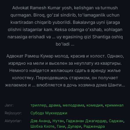
Advokat Ramesh Kumar yosh, kelishgan va turmush
qurmagan. Biroq, go'zal sindirib, to'lamaganlik uchun
kvartiradan chiqarib yuborildi. Bakalavrga uyni ijaraga
olishni istaganlar kam. Keksa odamga o'xshab, xohlagan
narsasiga erishadi va ... uy egasining qizi Shantiga oshiq
bo'ladi ...
Адвокат Рамеш Кумар молод, красив и холост. Однако,
изрядно на мели и выселен за неуплату из квартиры.
Немного найдется желающих сдать в аренду жилье
холостяку. Переодевшись стариком, он получает
желаемое и ... влюбляется в дочь хозяина дома Шанти...
Janr:
триллер
,
драма
,
мелодрама
,
комедия
,
криминал
Rejissyor:
Субодх Мукхерджи
Aktyorlar:
Дэв Ананд
,
Нутан
,
Гаджанан Джагирдар
,
Саджан
,
Шобха Кхоте
,
Гани
,
Дулари
,
Раджендра