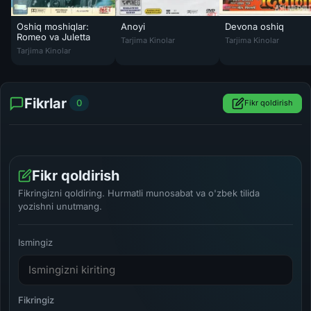
Oshiq moshiqlar:
Anoyi
Devona oshiq
Anoyi Hind kinosi Uzbek tilida 1959 O'zbekc
Devona oshiq Hind k
Romeo va Juletta
Tarjima Kinolar
Tarjima Kinolar
Oshiq moshiqlar: Romeo va Juletta. Yangi hikoya Hind kinosi Uzbek t
Tarjima Kinolar
Fikrlar
0
Fikr qoldirish
Fikr qoldirish
Fikringizni qoldiring. Hurmatli munosabat va o'zbek tilida
yozishni unutmang.
Ismingiz