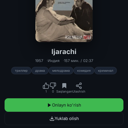
Ijarachi
Ijarachi Hind kinosi Uzbek tilida 19
1957
Индия
157 мин. / 02:37
триллер
драма
мелодрама
комедия
криминал
1
0
Saqlangan
Ulashish
Onlayn ko'rish
Yuklab olish