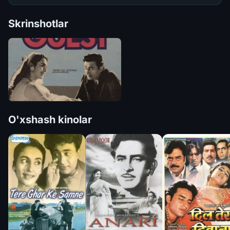
Skrinshotlar
O'xshash kinolar