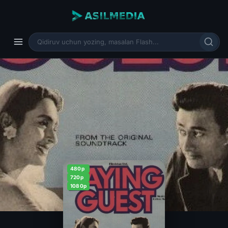
480p
720p
1080p