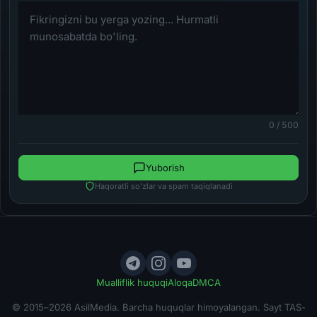
0 / 500
Yuborish
Haqoratli so'zlar va spam taqiqlanadi
Mualliflik huquqi
Aloqa
DMCA
© 2015–2026 AsilMedia. Barcha huquqlar himoyalangan. Sayt TAS-