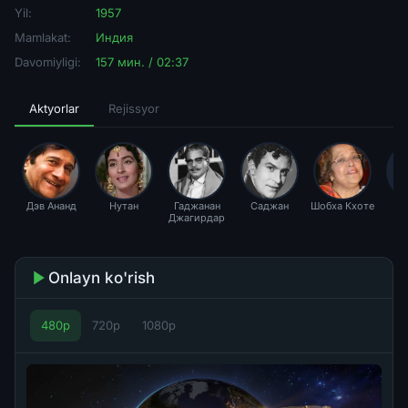
Yil:
1957
Mamlakat:
Индия
Davomiyligi:
157 мин. / 02:37
Aktyorlar
Rejissyor
Дэв Ананд
Нутан
Гаджанан
Саджан
Шобха Кхоте
Джагирдар
Onlayn ko'rish
480p
720p
1080p