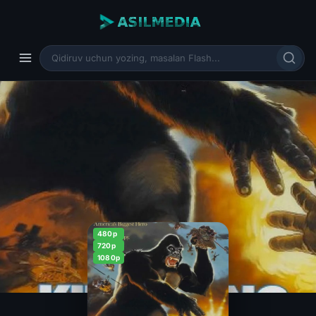
480p
720p
1080p