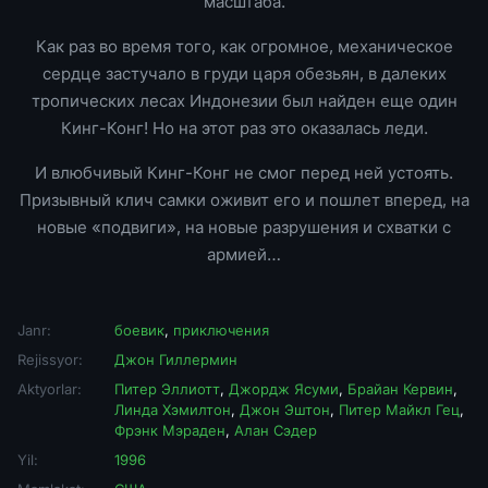
масштаба.
Как раз во время того, как огромное, механическое
сердце застучало в груди царя обезьян, в далеких
тропических лесах Индонезии был найден еще один
Кинг-Конг! Но на этот раз это оказалась леди.
И влюбчивый Кинг-Конг не смог перед ней устоять.
Призывный клич самки оживит его и пошлет вперед, на
новые «подвиги», на новые разрушения и схватки с
армией…
Janr:
боевик
,
приключения
Rejissyor:
Джон Гиллермин
Aktyorlar:
Питер Эллиотт
,
Джордж Ясуми
,
Брайан Кервин
,
Линда Хэмилтон
,
Джон Эштон
,
Питер Майкл Гец
,
Фрэнк Мэраден
,
Алан Сэдер
Yil:
1996