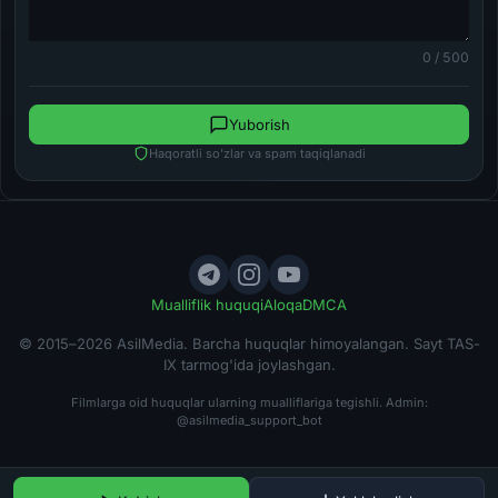
0 / 500
Yuborish
Haqoratli so'zlar va spam taqiqlanadi
Mualliflik huquqi
Aloqa
DMCA
© 2015–2026 AsilMedia. Barcha huquqlar himoyalangan. Sayt TAS-
IX tarmog'ida joylashgan.
Filmlarga oid huquqlar ularning mualliflariga tegishli. Admin:
@asilmedia_support_bot