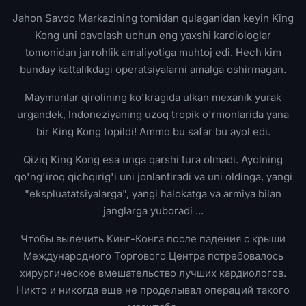
Jahon Savdo Markazining tomidan qulaganidan keyin King
Kong uni davolash uchun eng yaxshi kardiologlar
tomonidan jarrohlik amaliyotiga muhtoj edi. Hech kim
bunday kattalikdagi operatsiyalarni amalga oshirmagan.
Maymunlar qirolining ko'kragida ulkan mexanik yurak
urgandek, Indoneziyaning uzoq tropik o'rmonlarida yana
bir King Kong topildi! Ammo bu safar bu ayol edi.
Qiziq King Kong esa unga qarshi tura olmadi. Ayolning
qo'ng'iroq qichqirig'i uni jonlantiradi va uni oldinga, yangi
"ekspluatatsiyalarga", yangi halokatga va armiya bilan
janglarga yuboradi ...
Чтобы вылечить Кинг-Конга после падения с крыши
Международного Торгового Центра потребовалось
хирургическое вмешательство лучших кардиологов.
Никто и никогда еще не проделывал операций такого