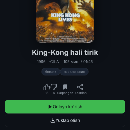
King-Kong hali tirik
King-Kong hali tirik Uzbek tilida 19
1996
США
105 мин. / 01:45
боевик
приключения
13
4
Saqlangan
Ulashish
Onlayn ko'rish
Yuklab olish