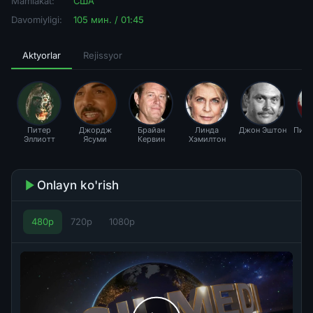
Mamlakat:
США
Davomiyligi:
105 мин. / 01:45
Aktyorlar
Rejissyor
Питер
Джордж
Брайан
Линда
Джон Эштон
Пите
Эллиотт
Ясуми
Кервин
Хэмилтон
Onlayn ko'rish
480p
720p
1080p