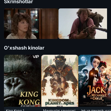
Skrinshotlar
O'xshash kinolar
King Kong 1
Maymunlar sayyorasi
Jek va mexanik yur