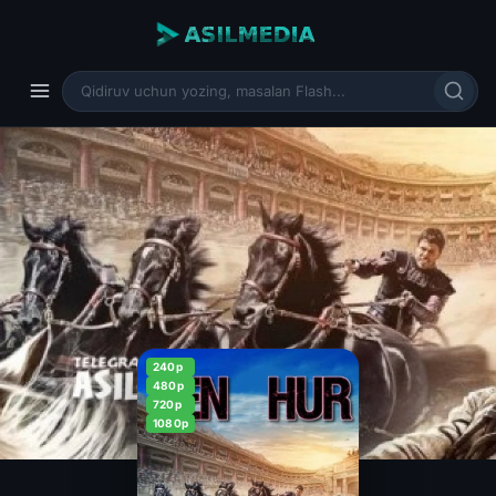
240p
480p
720p
1080p