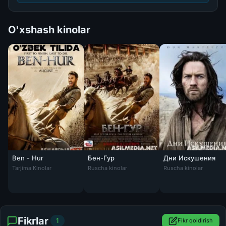
O'xshash kinolar
Ben - Hur
Бен-Гур
Дни Искушения
Ben - Hur Uzbek tarjima 2016 HD O'zbek tilida tas-ix skachat
Tarjima Kinolar
Ruscha kinolar
Ruscha kinolar
Fikrlar
1
Fikr qoldirish