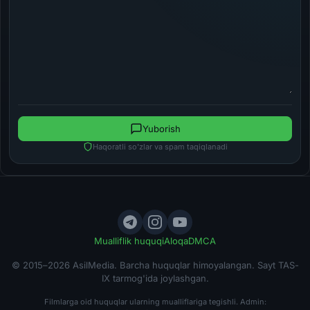
Yuborish
Haqoratli so'zlar va spam taqiqlanadi
Mualliflik huquqi
Aloqa
DMCA
© 2015–2026 AsilMedia. Barcha huquqlar himoyalangan. Sayt TAS-
IX tarmog'ida joylashgan.
Filmlarga oid huquqlar ularning mualliflariga tegishli. Admin: