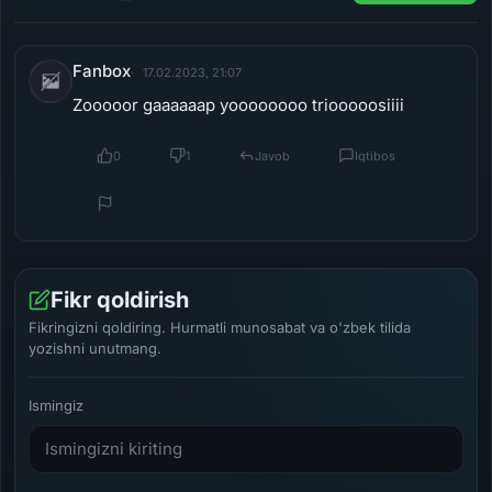
Fanbox
17.02.2023, 21:07
Zooooor gaaaaaap yoooooooo triooooosiiii
0
1
Javob
Iqtibos
Fikr qoldirish
Fikringizni qoldiring. Hurmatli munosabat va o'zbek tilida
yozishni unutmang.
Ismingiz