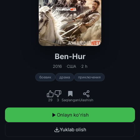
Ben-Hur
Ben-Hur Uzbek tilida (O'zbek tilida)
2016
США
2 h
боевик
драма
приключения
29
3
Saqlangan
Ulashish
Onlayn ko'rish
Yuklab olish