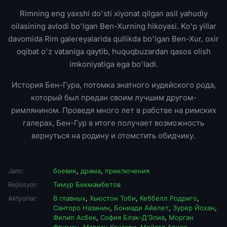
Rimning eng yaxshi do'sti xiyonat qilgan asil yahudiy
oilasining avlodi bo'lgan Ben-Xurning hikoyasi. Ko'p yillar
davomida Rim galereyalarida qullikda bo'lgan Ben-Xur, oxir
oqibat o'z vataniga qaytib, huquqbuzardan qasos olish
imkoniyatiga ega bo'ladi.
История Бен-Гура, потомка знатного иудейского рода,
который был предан своим лучшим другом-
римлянином. Проведя много лет в рабстве на римских
галерах, Бен-Гур в итоге получает возможность
вернуться на родину и отомстить обидчику.
Janr:
боевик
,
драма
,
приключения
Rejissyor:
Тимур Бекмамбетов
Aktyorlar:
В главных
,
Хьюстон Тоби
,
Кеббелл Родриго
,
Санторо Назанин
,
Бониади Айелет
,
Зурер Йохан
,
Филип Асбек
,
София Блэк-Д’Элиа
,
Морган