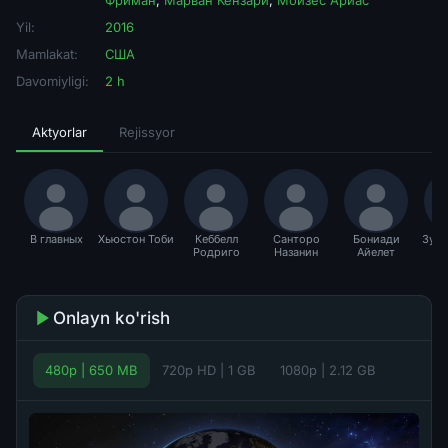
Фриман
,
Марван Кензари
,
Мойзес Ариас
Yil:
2016
Mamlakat:
США
Davomiyligi:
2 h
Aktyorlar
Rejissyor
В главных
Хьюстон Тоби
Кеббелл
Санторо
Бониади
Зуре
Родриго
Назанин
Айелет
Onlayn ko'rish
480p | 650 MB
720p HD | 1 GB
1080p | 2.12 GB