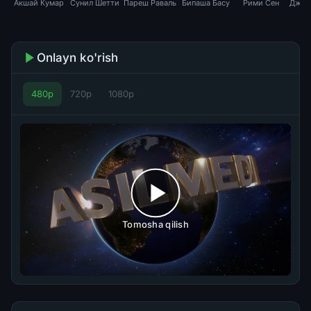
Акшай Кумар
Сунил Шетти
Пареш Раваль
Бипаша Басу
Рими Сен
Джон
Onlayn ko'rish
480p
720p
1080p
Tomosha qilish