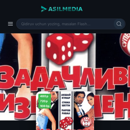
480p
720p
1080p