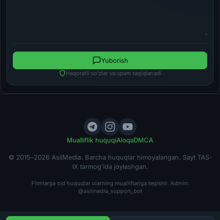
Yuborish
Haqoratli so'zlar va spam taqiqlanadi
Mualliflik huquqi
Aloqa
DMCA
© 2015–2026 AsilMedia. Barcha huquqlar himoyalangan. Sayt TAS-
IX tarmog'ida joylashgan.
Filmlarga oid huquqlar ularning mualliflariga tegishli. Admin:
@asilmedia_support_bot