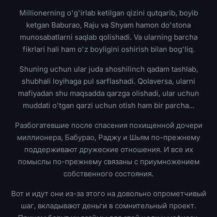
Millionerning o'g'irlab ketilgan qizini qutqarib, boyib
ketgan Baburao, Raju va Shyam hamon do'stona
munosabatlarni saqlab qolishadi. Va ularning barcha
fikrlari hali ham o'z boyligini oshirish bilan bog'liq.
Shuning uchun ular juda shoshilinch qadam tashlab,
shubhali loyihaga pul sarflashadi. Qolaversa, ularni
mafiyadan shu maqsadda qarzga olishadi, ular uchun
muddati o'tgan qarzi uchun otish ham bir parcha...
Разбогатевшие после спасения похищенной дочери
миллионера, Бабурао, Раджу и Шьям по-прежнему
поддерживают дружеские отношения. И все их
помыслы по-прежнему связаны с приумножением
собственного состояния.
Вот и идут они из-за этого на довольно опрометчивый
шаг, вкладывают деньги в сомнительный проект.