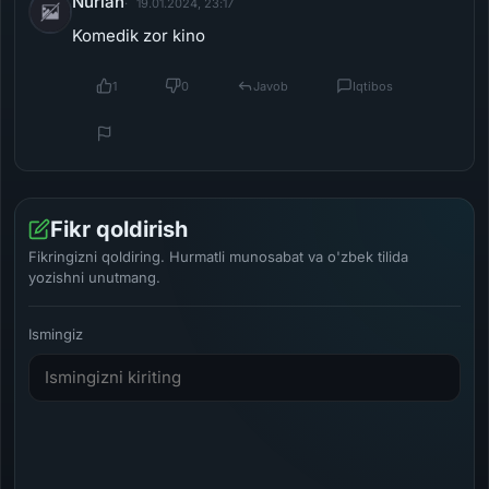
Nurlan
19.01.2024, 23:17
Komedik zor kino
1
0
Javob
Iqtibos
Fikr qoldirish
Fikringizni qoldiring. Hurmatli munosabat va o'zbek tilida
yozishni unutmang.
Ismingiz