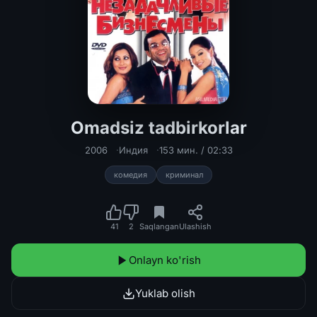
Omadsiz tadbirkorlar
Omadsiz tadbirkorlar Hind kinosi Uz
2006
Индия
153 мин. / 02:33
комедия
криминал
41
2
Saqlangan
Ulashish
Onlayn ko'rish
Yuklab olish