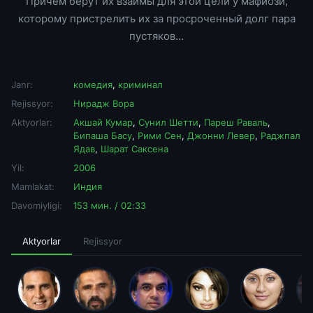
Причем берут их взаймы для этой цели у мафиози,
которому пристрелить их за просроченный долг пара
пустяков...
Janr:
комедия
,
криминал
Rejissyor:
Нирадж Вора
Aktyorlar:
Акшай Кумар
,
Сунил Шетти
,
Пареш Раваль
,
Бипаша Басу
,
Рими Сен
,
Джонни Левер
,
Раджпал
Ядав
,
Шарат Саксена
Yil:
2006
Mamlakat:
Индия
Davomiyligi:
153 мин. / 02:33
Aktyorlar
Rejissyor