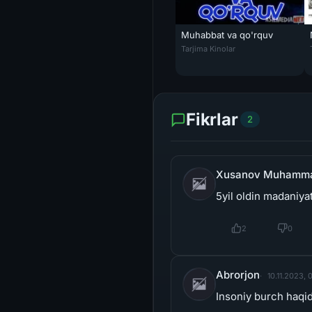
Muhabbat va qo'rquv
Muhabbat va qo'rquv / Qo'rquv
Tarjima Kinolar
Fikrlar
2
Xusanov Muhamm
5yil oldin madaniya
2
0
Abrorjon
10.11.2023, 
Insoniy burch haqid