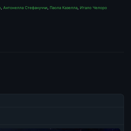
о
,
Антонелла Стефануччи
,
Паола Казелла
,
Итало Челоро