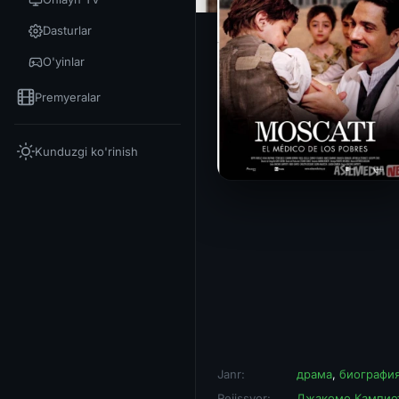
Dasturlar
O'yinlar
Premyeralar
Kunduzgi ko'rinish
Janr:
драма
,
биографи
Rejissyor:
Джакомо Кампио