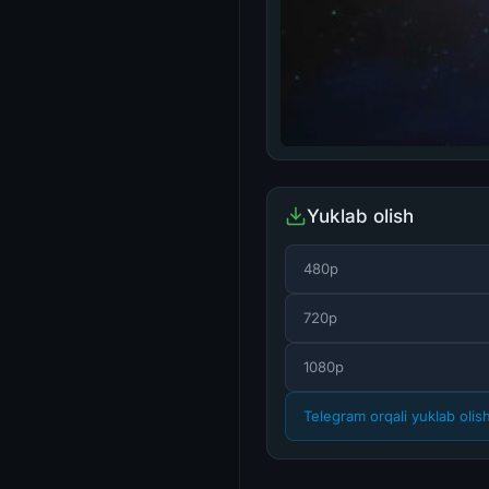
Yuklab olish
480p
720p
1080p
Telegram orqali yuklab olis