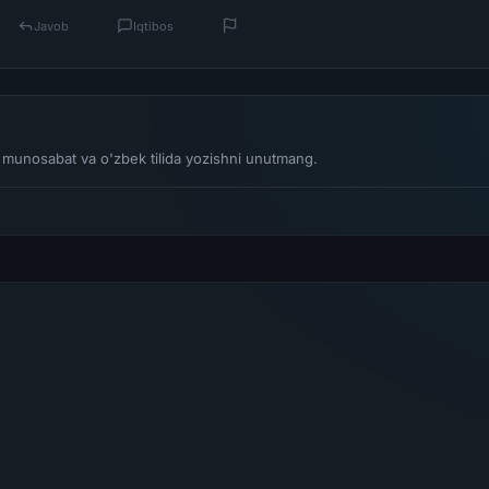
Javob
Iqtibos
li munosabat va o'zbek tilida yozishni unutmang.