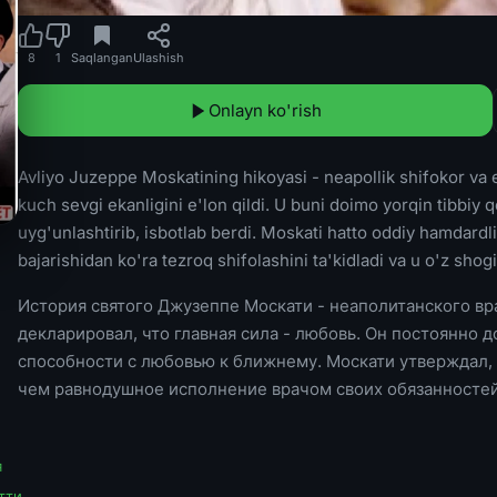
8
1
Saqlangan
Ulashish
Onlayn ko'rish
Avliyo Juzeppe Moskatining hikoyasi - neapollik shifokor va
kuch sevgi ekanligini e'lon qildi. U buni doimo yorqin tibbiy 
uyg'unlashtirib, isbotlab berdi. Moskati hatto oddiy hamdardl
bajarishidan ko'ra tezroq shifolashini ta'kidladi va u o'z shogi
История святого Джузеппе Москати - неаполитанского вр
декларировал, что главная сила - любовь. Он постоянно 
способности с любовью к ближнему. Москати утверждал, 
чем равнодушное исполнение врачом своих обязанностей,
я
тти