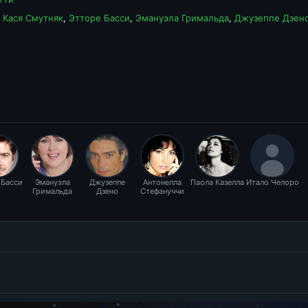
,
Кася Смутняк
,
Этторе Басси
,
Эмануэла Гримальда
,
Джузеппе Дзен
 Басси
Эмануэла
Джузеппе
Антонелла
Паола Казелла
Итало Челоро
Гримальда
Дзено
Стефануччи