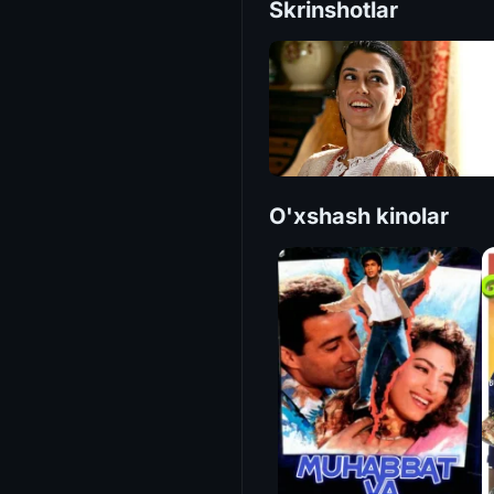
Skrinshotlar
O'xshash kinolar