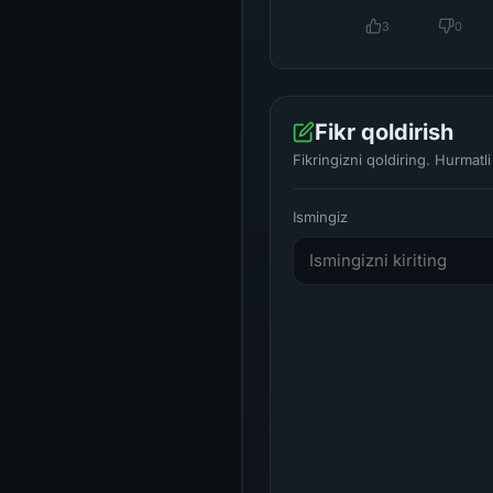
3
0
Fikr qoldirish
Fikringizni qoldiring. Hurmat
Ismingiz