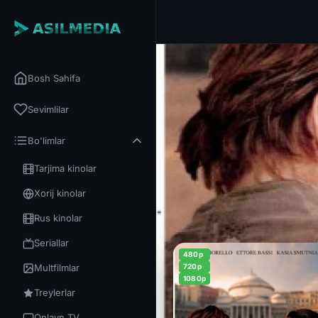
Bosh Sahifa
Sevimlilar
Bo'limlar
Tarjima kinolar
Xorij kinolar
Rus kinolar
Seriallar
480p
Multfilmlar
720p
1080p
Treylerlar
Onlayn TV