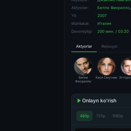
Aktyorlar:
Беппе Фиорелло
Yil:
2007
Mamlakat:
Италия
Davomiyligi:
200 мин. / 03:20
Aktyorlar
Rejissyor
Беппе
Кася Смутняк
Этторе
Фиорелло
Onlayn ko'rish
480p
720p
1080p