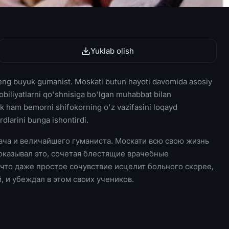
Yuklab olish
 eng buyuk gumanist. Moskati butun hayoti davomida asosiy
qobiliyatlarni qo'shnisiga bo'lgan muhabbat bilan
ik ham bemorni shifokorning o'z vazifasini loqayd
rdlarini bunga ishontirdi.
ача и величайшего гуманиста. Москати всю свою жизнь
доказывал это, сочетая блестящие врачебные
что даже простое сочувствие исцелит больного скорее,
 и убеждал в этом своих учеников.