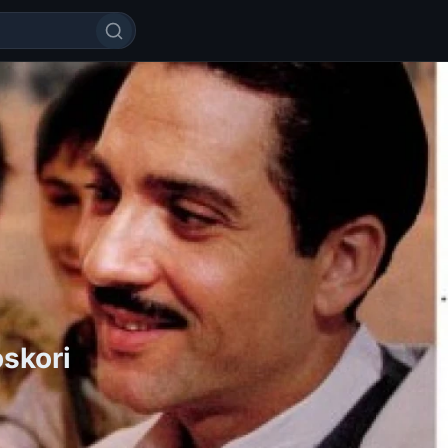
Juzeppe Moskatti: Xastalar 
oskori