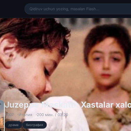
Juzeppe Moskatti: Xastalar xal
2007
Италия
200 мин. / 03:20
драма
биография