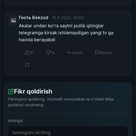
Гость Bekzod
19.11.2023, 13:20
Akalar undan koʻra saytni pullik qilinglar
telegramga kirsak ishlamaydigan yangi tv ga
havola berayabdi
10
14
Javob
Iqtibos
Fikr qoldirish
Fikringizni qoldiring. Hurmatli munosabat va o'zbek tilida
yozishni unutmang.
Ismingiz