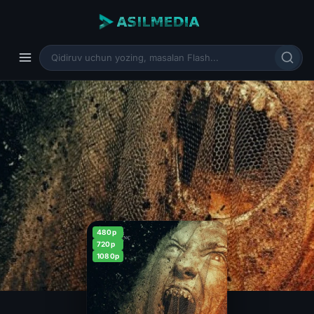
480p
720p
1080p