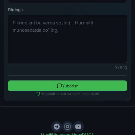
0 / 500
Yuborish
Haqoratli so'zlar va spam taqiqlanadi
Mualliflik huquqi
Aloqa
DMCA