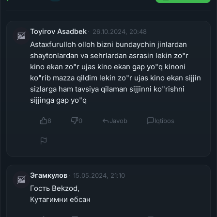
Toyirov Asadbek
26.10.2024, 20:48
Astaxfurulloh olloh bizni bundaychin jinlardan
shaytonlardan va sehrlardan asrasin lekin zo"r
kino ekan zo"r ujas kino ekan gap yo"q kinoni
ko"rib mazza qildim lekin zo"r ujas kino ekan sijjin
sizlarga ham tavsiya qilaman sijjinni ko"rishni
sijjinga gap yo"q
8
0
Javob
Iqtibos
Эгамкулов
15.05.2024, 21:10
Гость Bekzod,
Кутагимни ебсан