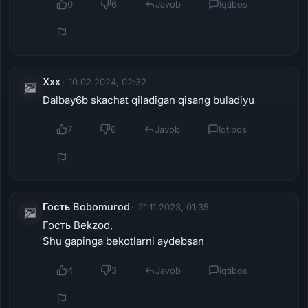
0
6
Javob
Iqtibos
Xxx
10.02.2024, 02:32
Dalbay6b skachat qiladigan qisang buladiyu
7
6
Javob
Iqtibos
Гость Bobomurod
21.11.2023, 01:35
Гость Bekzod,
Shu gapinga bekotlarni aydebsan
4
3
Javob
Iqtibos