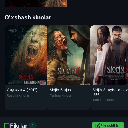
O'xshash kinolar
Сиджин 4 (2017)
Sidjin 6 ujas
Sidjin 3: Aybdor sev
Сиджин 4 (2017) / Siccin 4 / Tas-IX skachat
Sidjin 6 ujas film Turk Kino O'zbek tilida 20
ujas
Ruscha kinolar
Tarjima Kinolar
Sidjin 3: Aybdor sev
Tarjima Kinolar
Fikrlar
5
Fikr qoldirish