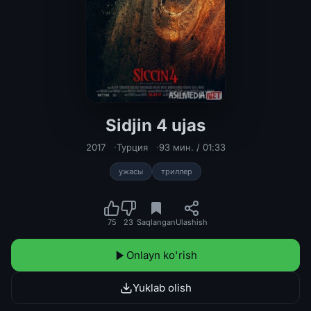
Sidjin 4 ujas
Sidjin 4 ujas film Turk Kino O'zbek t
2017
Турция
93 мин. / 01:33
ужасы
триллер
75
23
Saqlangan
Ulashish
Onlayn ko'rish
Yuklab olish