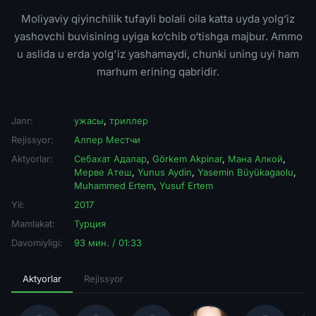
Moliyaviy qiyinchilik tufayli bolali oila katta uyda yolg‘iz
yashovchi buvisining uyiga ko‘chib o‘tishga majbur. Ammo
u aslida u erda yolg'iz yashamaydi, chunki uning uyi ham
marhum erining qabridir.
Janr:
ужасы
,
триллер
Rejissyor:
Алпер Местчи
Aktyorlar:
Себахат Адалар
,
Görkem Akpinar
,
Мана Алкой
,
Мерве Атеш
,
Yunus Aydin
,
Yasemin Büyükagaolu
,
Muhammed Ertem
,
Yusuf Ertem
Yil:
2017
Mamlakat:
Турция
Davomiyligi:
93 мин. / 01:33
Aktyorlar
Rejissyor