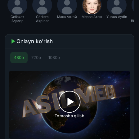
Себахат
Görkem
Мана Алкой
Мерве Атеш
Yunus Aydin
Ya
Адалар
Akpinar
Büyü
Onlayn ko'rish
480p
720p
1080p
Tomosha qilish