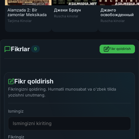
Alamzada 2: Bir
Джеки Браун
Джанго
zamonlar Meksikada
освобожденный
Ruscha kinolar
Alamzada 2: Bir zamonlar Meksikada Uzbek tilida 2003 O'zbekcha ta
Tarjima Kinolar
Ruscha kinolar
Fikrlar
0
Fikr qoldirish
Fikr qoldirish
Fikringizni qoldiring. Hurmatli munosabat va o'zbek tilida
yozishni unutmang.
Ismingiz