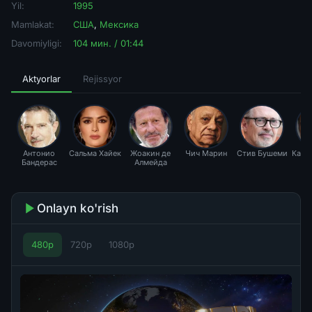
Yil:
1995
Mamlakat:
США
,
Мексика
Davomiyligi:
104 мин. / 01:44
Aktyorlar
Rejissyor
Антонио
Сальма Хайек
Жоакин де
Чич Марин
Стив Бушеми
Карл
Бандерас
Алмейда
Onlayn ko'rish
480p
720p
1080p