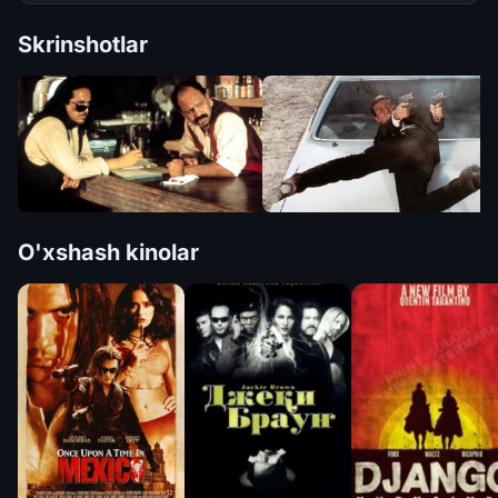
Skrinshotlar
O'xshash kinolar