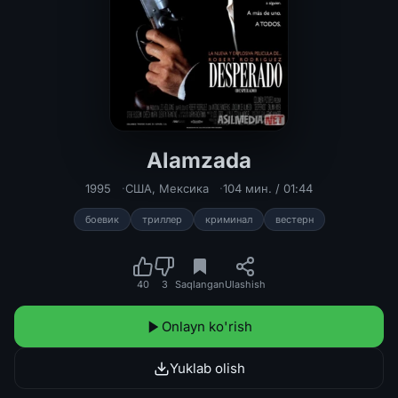
Alamzada
Alamzada Uzbek tilida 1995 O'zbekc
1995
США
,
Мексика
104 мин. / 01:44
боевик
триллер
криминал
вестерн
40
3
Saqlangan
Ulashish
Onlayn ko'rish
Yuklab olish