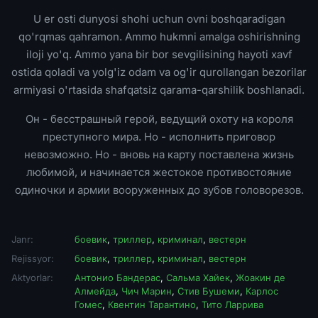
U er osti dunyosi shohi uchun ovni boshqaradigan
qo'rqmas qahramon. Ammo hukmni amalga oshirishning
iloji yo'q. Ammo yana bir bor sevgilisining hayoti xavf
ostida qoladi va yolg'iz odam va og'ir qurollangan bezorilar
armiyasi o'rtasida shafqatsiz qarama-qarshilik boshlanadi.
Он - бесстрашный герой, ведущий охоту на короля
преступного мира. Но - исполнить приговор
невозможно. Но - вновь на карту поставлена жизнь
любимой, и начинается жестокое противостояние
одиночки и армии вооруженных до зубов головорезов.
Janr:
боевик
,
триллер
,
криминал
,
вестерн
Rejissyor:
боевик
,
триллер
,
криминал
,
вестерн
Aktyorlar:
Антонио Бандерас
,
Сальма Хайек
,
Жоакин де
Алмейда
,
Чич Марин
,
Стив Бушеми
,
Карлос
Гомес
,
Квентин Тарантино
,
Тито Ларрива