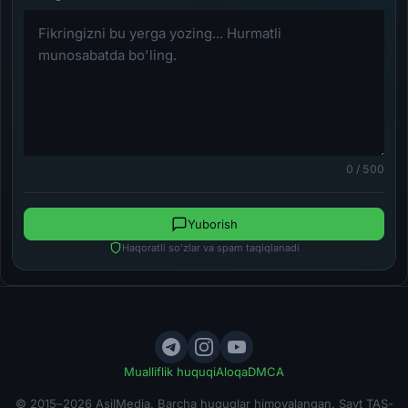
0 / 500
Yuborish
Haqoratli so'zlar va spam taqiqlanadi
Mualliflik huquqi
Aloqa
DMCA
© 2015–2026 AsilMedia. Barcha huquqlar himoyalangan. Sayt TAS-