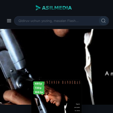
480p
720p
1080p