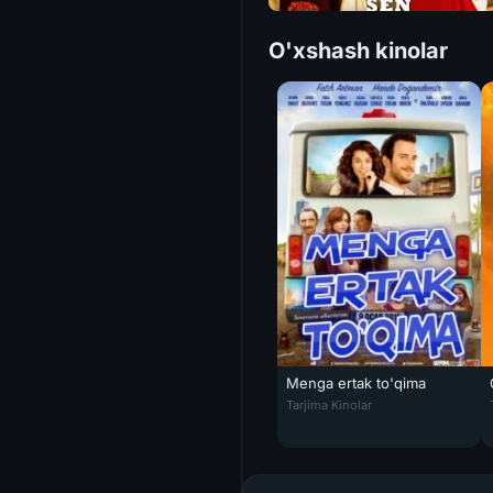
O'xshash kinolar
Menga ertak to'qima
Menga ertak to'qima Turk kino 
Tarjima Kinolar