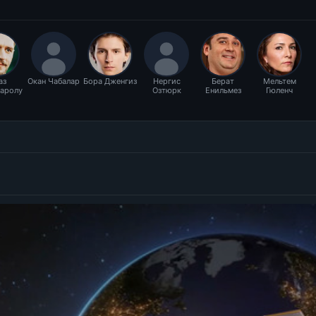
аз
Окан Чабалар
Бора Дженгиз
Нергис
Берат
Мельтем
аролу
Озтюрк
Енильмез
Гюленч