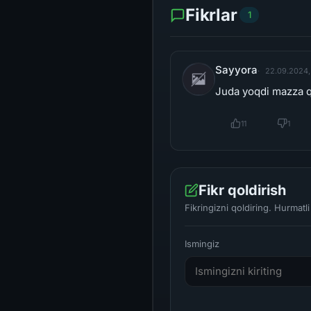
Fikrlar
1
Sayyora
22.09.2024,
Juda yoqdi mazza q
11
1
Fikr qoldirish
Fikringizni qoldiring. Hurmat
Ismingiz