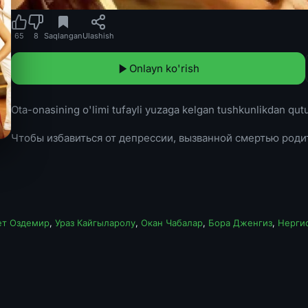
65
8
Saqlangan
Ulashish
Onlayn ko'rish
Ota-onasining o'limi tufayli yuzaga kelgan tushkunlikdan qut
Чтобы избавиться от депрессии, вызванной смертью роди
т Оздемир
,
Ураз Кайгыларолу
,
Окан Чабалар
,
Бора Дженгиз
,
Нерги