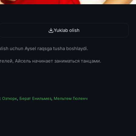
Yuklab olish
ulish uchun Aysel raqsga tusha boshlaydi.
телей, Айсель начинает заниматься танцами.
с Озтюрк
,
Берат Енильмез
,
Мельтем Гюленч