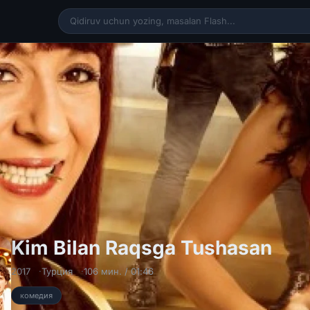
Kim
Kim Bilan Raqsga Tushasan
2017
Турция
106 мин. / 01:46
комедия