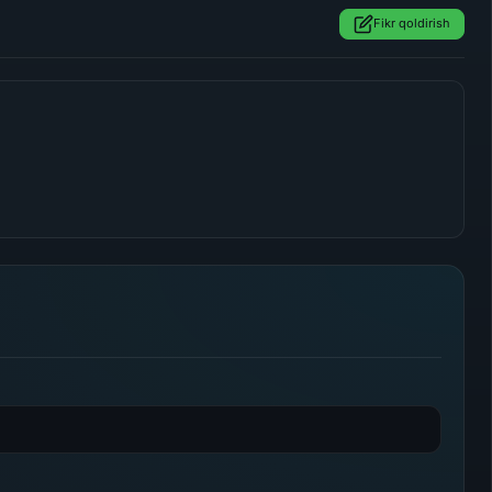
Fikr qoldirish