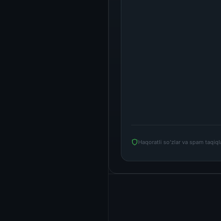
Haqoratli so'zlar va spam taqiq