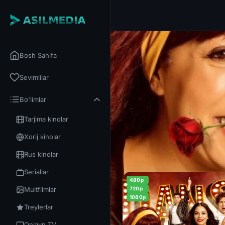
Bosh Sahifa
Sevimlilar
Bo'limlar
Tarjima kinolar
Xorij kinolar
Rus kinolar
Seriallar
480p
Multfilmlar
720p
1080p
Treylerlar
Onlayn TV