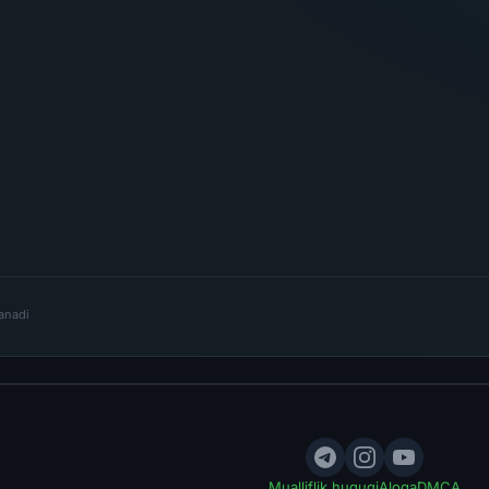
lanadi
Mualliflik huquqi
Aloqa
DMCA