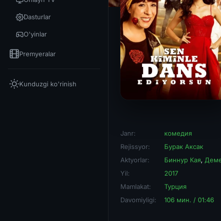
Dasturlar
O'yinlar
Premyeralar
Kunduzgi ko'rinish
Janr:
комедия
Rejissyor:
Бурак Аксак
Aktyorlar:
Биннур Кая
,
Деме
Yil:
2017
Mamlakat:
Турция
Davomiyligi:
106 мин. / 01:46