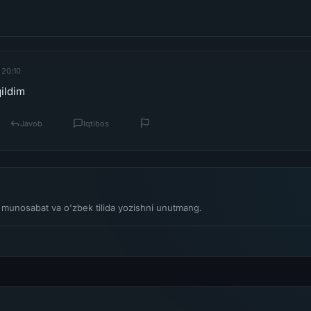
 20:10
ildim
Javob
Iqtibos
li munosabat va o'zbek tilida yozishni unutmang.