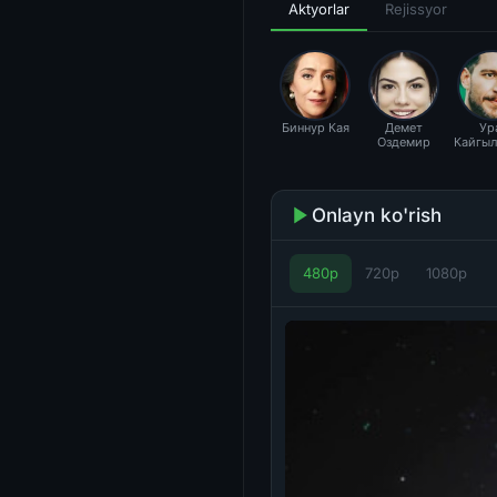
Aktyorlar
Rejissyor
Биннур Кая
Демет
Ур
Оздемир
Кайгыл
Onlayn ko'rish
480p
720p
1080p