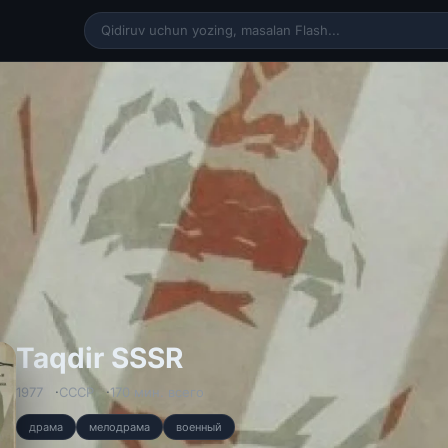
Taqdir SSSR kinosi 
Taqdir SSSR
1977
СССР
170 мин. всего
драма
мелодрама
военный