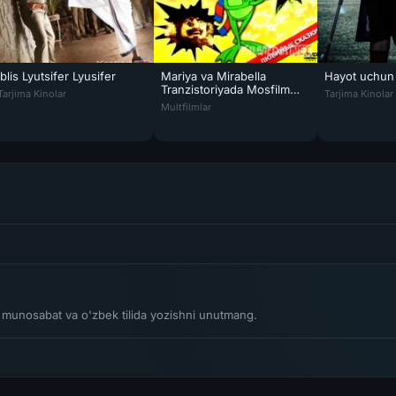
Iblis Lyutsifer Lyusifer
Mariya va Mirabella
Hayot uchun
Uzbek tilida 1975 O'zbekcha tarjima kino HD
Iblis Lyutsifer Lyusifer Hind kino Uzbek tilida 2019 HD O'zbek tarjima tas-
Hayot uchun 
Tranzistoriyada Mosfilm
Tarjima Kinolar
Tarjima Kinolar
Mariya va Mirabella Tranzistoriyada Mosfil
SSSR
Multfilmlar
li munosabat va o'zbek tilida yozishni unutmang.