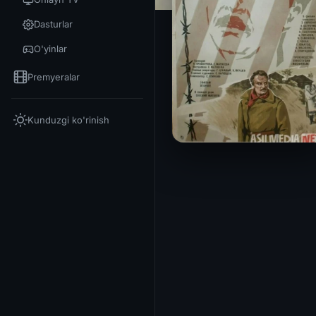
Dasturlar
O'yinlar
Premyeralar
Kunduzgi ko'rinish