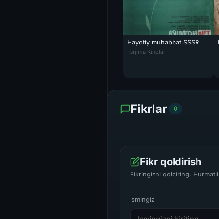
Hayotiy muhabbat SSSR
Hayotiy muhabbat SSSR kinosi 
Tarjima Kinolar
Fikrlar
0
Fikr qoldirish
Fikringizni qoldiring. Hurmat
Ismingiz