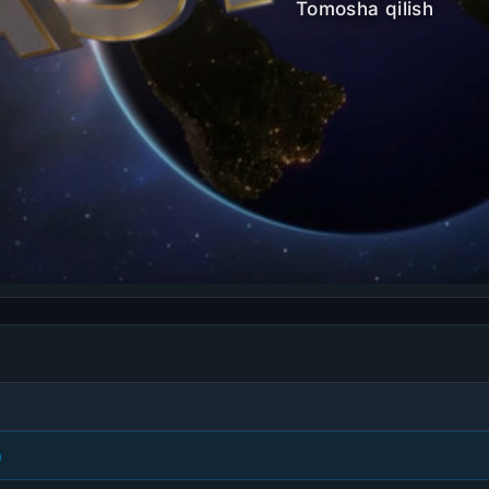
Tomosha qilish
h