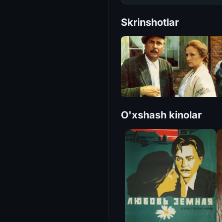
Skrinshotlar
O'xshash kinolar