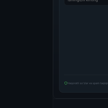
Haqoratli so'zlar va spam taqiq