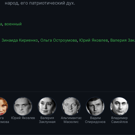
народ, его патриотический дух.
а
,
военный
,
Зинаида Кириенко
,
Ольга Остроумова
,
Юрий Яковлев
,
Валерия Зак
га
Юрий Яковлев
Валерия
Альгимантас
Вадим
Владимир
умова
Заклунная
Масюлис
Спиридонов
Самойлов