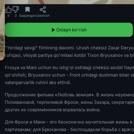
8
3
Saqlangan
Ulashish
Onlayn ko'rish
"Yerdagi sevgi" filmining davomi. Urush cheksiz Zaxar Dery
rafiqasi, viloyat partiya qo'mitasi kotibi Tixon Bryuxanov va
Frosya va Mani uchun bu ishg'ol ostidagi cheksiz azobli hayot
qo'shilish; Bryuxanov uchun - front ortidagi dushman bilan sh
vatanparvarlik ruhini aks ettirdi.
Продолжение фильма «Любовь земная». В жизнь неуемно
Поливановой, терпеливой Фроси, жены Захара, секретаря
других их современников ворвалась война.
Для Фроси и Мани - это бесконечно мучительная жизнь в о
партизанам; для Брюханова - беспощадная борьба с враго