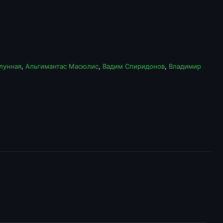
лунная
,
Альгимантас Масюлис
,
Вадим Спиридонов
,
Владимир