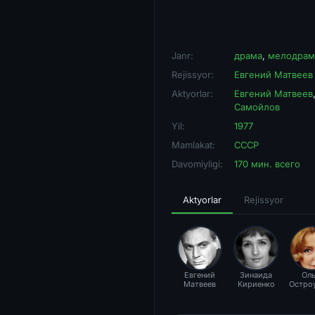
Janr:
драма
,
мелодрам
Rejissyor:
Евгений Матвеев
Aktyorlar:
Евгений Матвеев
Самойлов
Yil:
1977
Mamlakat:
СССР
Davomiyligi:
170 мин. всего
Aktyorlar
Rejissyor
Евгений
Зинаида
Оль
Матвеев
Кириенко
Остро