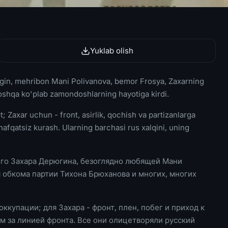
Yuklab olish
ugin, mehribon Mani Polivanova, bemor Frosya, Zaxarning
 boshqa ko'plab zamondoshlarning hayotiga kirdi.
; Zaxar uchun - front, asirlik, qochish va partizanlarga
afqatsiz kurash. Ularning barchasi rus xalqini, uning
го Захара Дерюгина, безоглядно любящей Мани
 обкома партии Тихона Брюханова и многих, многих
ккупации; для Захара - фронт, плен, побег и приход к
м за линией фронта. Все они олицетворяли русский