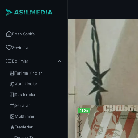
Bosh Sahifa
Sevimlilar
Bo'limlar
Tarjima kinolar
Xorij kinolar
Rus kinolar
Seriallar
480p
Multfilmlar
Treylerlar
Onlayn TV