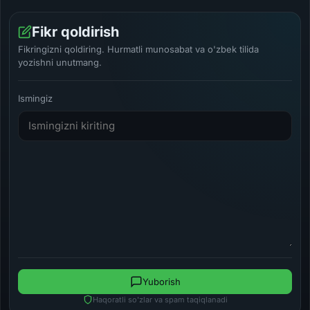
Fikr qoldirish
Fikringizni qoldiring. Hurmatli munosabat va o'zbek tilida
yozishni unutmang.
Ismingiz
Yuborish
Haqoratli so'zlar va spam taqiqlanadi