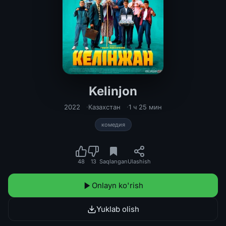
Kelinjon
Kelinjon Qozoq Filmi Uzbek tilida 2
2022
Казахстан
1 ч 25 мин
комедия
48
13
Saqlangan
Ulashish
Onlayn ko'rish
Yuklab olish