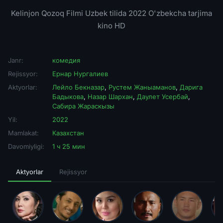
Kelinjon Qozoq Filmi Uzbek tilida 2022 O'zbekcha tarjima
kino HD
Janr:
комедия
Rejissyor:
Ернар Нургалиев
Aktyorlar:
Лейло Бекназар
,
Рустем Жаныаманов
,
Дарига
Бадыкова
,
Назар Шархан
,
Даулет Усербай
,
Сабира Жараскызы
Yil:
2022
Mamlakat:
Казахстан
Davomiyligi:
1 ч 25 мин
Aktyorlar
Rejissyor