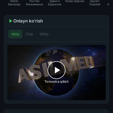
Лейло
Рустем
Дарига
Назар Шархан
Даулет
С
Бекназар
Жаныаманов
Бадыкова
Усербай
Жар
Onlayn ko'rish
480p
720p
1080p
Tomosha qilish