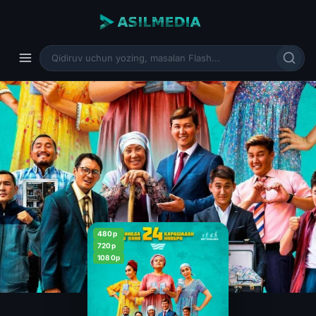
480p
720p
1080p