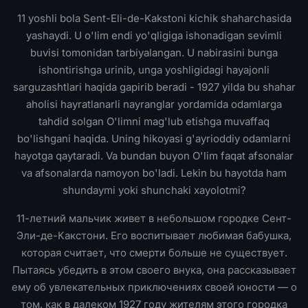
11 yoshli bola Sent-Eli-de-Kakstoni kichik shaharchasida
yashaydi. U o'lim endi yo'qligiga ishonadigan sevimli
buvisi tomonidan tarbiyalangan. U nabirasini bunga
ishontirishga urinib, unga yoshligidagi hayajonli
sarguzashtlari haqida gapirib beradi - 1927 yilda bu shahar
aholisi hayratlanarli nayranglar yordamida odamlarga
tahdid solgan O'limni mag'lub etishga muvaffaq
bo'lishgani haqida. Uning hikoyasi g'ayrioddiy odamlarni
hayotga qaytaradi. Va bundan buyon O'lim faqat afsonalar
va afsonalarda namoyon bo'ladi. Lekin bu hayotda ham
shundaymi yoki shunchaki xayolotmi?
11-летний мальчик живет в небольшом городке Сент-
Эли-де-Какстони. Его воспитывает любимая бабушка,
которая считает, что смерти больше не существует.
Пытаясь убедить в этом своего внука, она рассказывает
ему об увлекательных приключениях своей юности — о
том, как в далеком 1927 году жителям этого городка