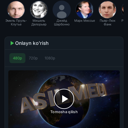
Эмиль Пруль-
Мишель
Джейд
Марк Мессье
Пьер-Люк
Рой
Клутье
Делорьер
Шарбонно
Фанк
Onlayn ko'rish
480p
720p
1080p
Tomosha qilish