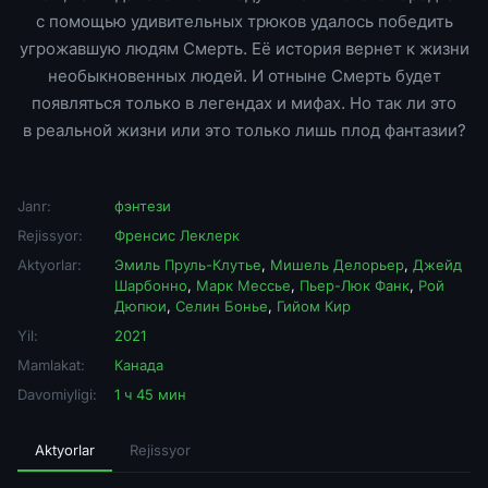
с помощью удивительных трюков удалось победить
угрожавшую людям Смерть. Её история вернет к жизни
необыкновенных людей. И отныне Смерть будет
появляться только в легендах и мифах. Но так ли это
в реальной жизни или это только лишь плод фантазии?
Janr:
фэнтези
Rejissyor:
Френсис Леклерк
Aktyorlar:
Эмиль Пруль-Клутье
,
Мишель Делорьер
,
Джейд
Шарбонно
,
Марк Мессье
,
Пьер-Люк Фанк
,
Рой
Дюпюи
,
Селин Бонье
,
Гийом Кир
Yil:
2021
Mamlakat:
Канада
Davomiyligi:
1 ч 45 мин
Aktyorlar
Rejissyor