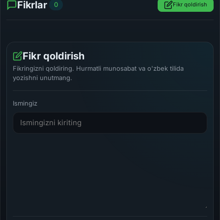
Fikrlar
0
Fikr qoldirish
Fikr qoldirish
Fikringizni qoldiring. Hurmatli munosabat va o'zbek tilida
yozishni unutmang.
Ismingiz