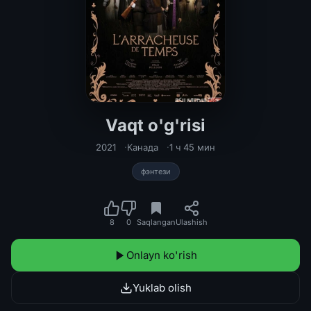
Vaqt o'g'risi
Vaqt o'g'risi Uzbek tilida 2021 O'zb
2021
Канада
1 ч 45 мин
фэнтези
8
0
Saqlangan
Ulashish
Onlayn ko'rish
Yuklab olish