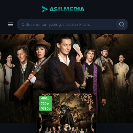
480p
720p
1080p