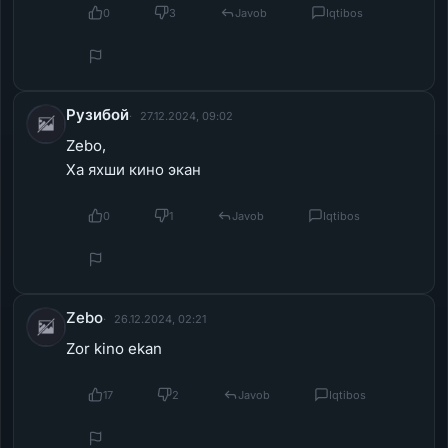
0
3
Javob
Iqtibos
Рузибой
27.12.2024, 09:02
Zebo,
Ха яхши кино экан
0
1
Javob
Iqtibos
Zebo
26.12.2024, 02:21
Zor kino ekan
17
2
Javob
Iqtibos