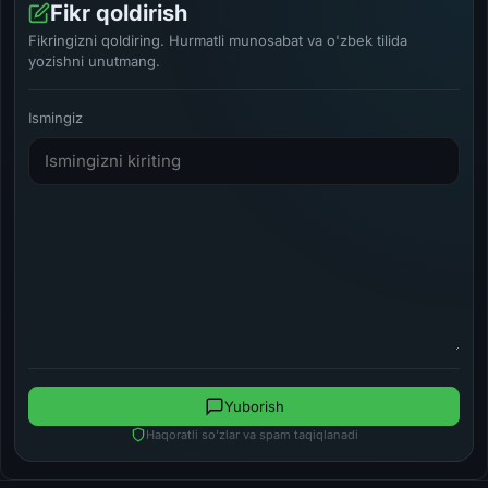
Fikr qoldirish
Fikringizni qoldiring. Hurmatli munosabat va o'zbek tilida
yozishni unutmang.
Ismingiz
Yuborish
Haqoratli so'zlar va spam taqiqlanadi