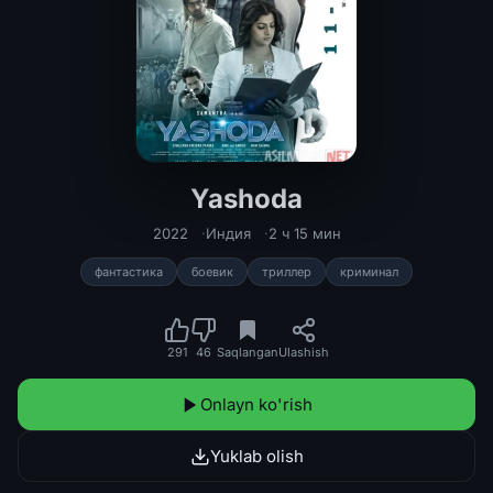
Yashoda
Yashoda Hind kinosi Uzbek tilida 20
2022
Индия
2 ч 15 мин
фантастика
боевик
триллер
криминал
291
46
Saqlangan
Ulashish
Onlayn ko'rish
Yuklab olish