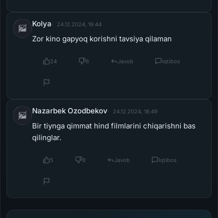
Kolya
24.12.2024, 19:44
Zor kino gapyoq korishni tavsiya qilaman
24
6
Javob
Iqtibos
Nazarbek Ozodbekov
24.12.2024, 18:49
Bir tiynga qimmat hind filmlarini chiqarishni bas
qilinglar.
5
8
Javob
Iqtibos