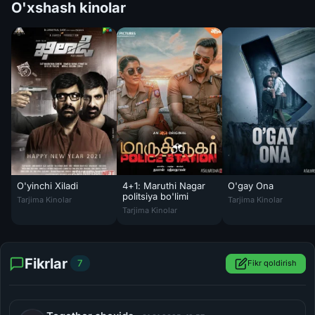
O'xshash kinolar
O'yinchi Xiladi
4+1: Maruthi Nagar
O'gay Ona
O'yinchi Xiladi Hind kinosi Uzbek tilida 2022 O'zbekcha tarjima kino
O'gay Ona / Sabari 
politsiya bo'limi
Tarjima Kinolar
Tarjima Kinolar
4+1: Maruthi Nagar politsiya bo'limi Hind ki
Tarjima Kinolar
Fikrlar
7
Fikr qoldirish