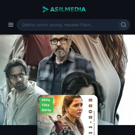
480p
720p
1080p