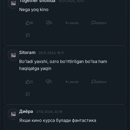
Together shoxida
01.01.2025, 12:57
Nega yoq kino
16
6
Javob
Iqtibos
Sitoram
28.12.2024, 16:11
Bo’ladi yaxshi, ozro bo’rttirilgan bo’lsa ham
haqiqatga yaqin
12
2
Javob
Iqtibos
Диёра
27.12.2024, 22:16
Яхши кино курса булади фантастика