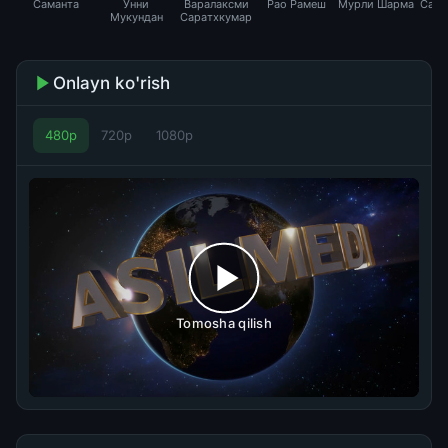
Саманта
Унни
Варалаксми
Рао Рамеш
Мурли Шарма
Самп
Мукундан
Саратхкумар
Onlayn ko'rish
480p
720p
1080p
Tomosha qilish