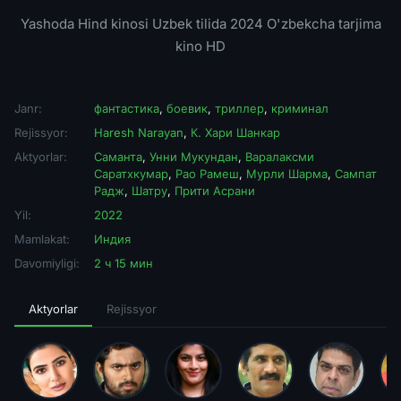
Yashoda Hind kinosi Uzbek tilida 2024 O'zbekcha tarjima
kino HD
Janr:
фантастика
,
боевик
,
триллер
,
криминал
Rejissyor:
Haresh Narayan
,
К. Хари Шанкар
Aktyorlar:
Саманта
,
Унни Мукундан
,
Варалаксми
Саратхкумар
,
Рао Рамеш
,
Мурли Шарма
,
Сампат
Радж
,
Шатру
,
Прити Асрани
Yil:
2022
Mamlakat:
Индия
Davomiyligi:
2 ч 15 мин
Aktyorlar
Rejissyor