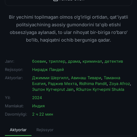
Bir yechimi topilmagan olmos o‘g‘irligi ortidan, qat'iyatli
politsiyachining asosiy gumondorini ta'qib etishi
obsesziyaga aylanadi, to ular nihoyat bir-biriga ro‘baro‘
bo‘lib, haqiqatni ochib berguniga qadar.
Janr:
боевик
,
триллер
,
драма
,
криминал
,
детектив
Rejissyor:
Нирадж Пандей
Aktyorlar:
Джимми Шергилл
,
Авинаш Тивари
,
Таманна
Бхатия
,
Раджив Мехта
,
Ridhima Pandit
,
Zoya Afroz
,
Эштон Кутчерrut Jain
,
RЭштон Кутчерmi Shukla
Yil:
2024
Mamlakat:
Индия
Davomiyligi:
2 ч 22 мин
Aktyorlar
Rejissyor