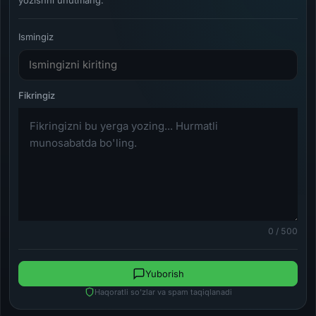
Ismingiz
0 / 500
Yuborish
Haqoratli so'zlar va spam taqiqlanadi