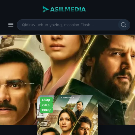
480p
720p
1080p