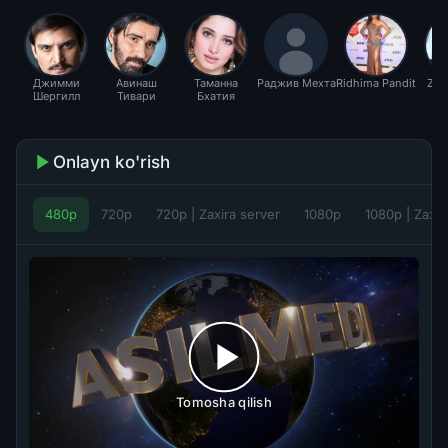
Джимми
Авинаш
Таманна
Раджив Мехта
Ridhima Pandit
Zoy
Шергилл
Тивари
Бхатия
Onlayn ko'rish
480p
720p
720p | Zaxira server
1080p
1080p | Zaxir
Tomosha qilish