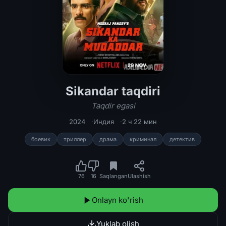
Sikandar taqdiri
Sikandar taqdiri / Taqdir egasi Hind
Taqdir egasi
2024
Индия
2 ч 22 мин
боевик
триллер
драма
криминал
детектив
76
16
Saqlangan
Ulashish
Onlayn ko'rish
Yuklab olish