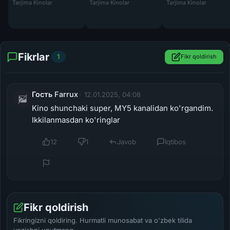
Tarjima Kinolar
Tarjima Kinolar
Tarjima Kinolar
Fikrlar
1
Fikr qoldirish
Гость Farrux
12.01.2025, 04:08
Kino shunchaki super, MY5 kanalidan ko'rgandim.
Ikkilanmasdan ko'ringlar
12
1
Javob
Iqtibos
Fikr qoldirish
Fikringizni qoldiring. Hurmatli munosabat va o'zbek tilida
yozishni unutmang.