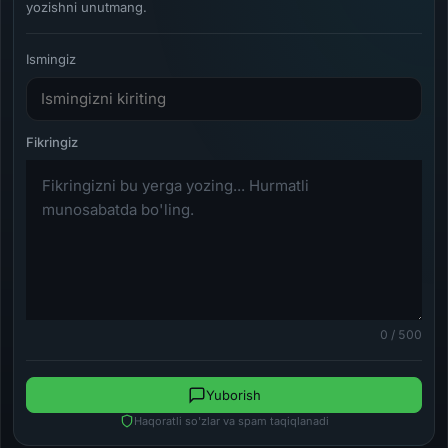
yozishni unutmang.
Ismingiz
0 / 500
Yuborish
Haqoratli so'zlar va spam taqiqlanadi