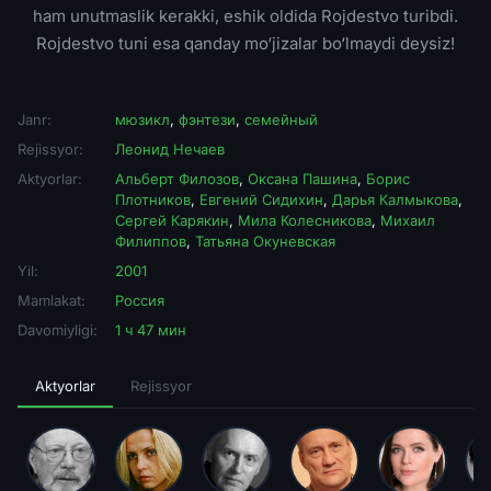
ham unutmaslik kerakki, eshik oldida Rojdestvo turibdi.
Rojdestvo tuni esa qanday mo‘jizalar bo‘lmaydi deysiz!
Janr:
мюзикл
,
фэнтези
,
семейный
Rejissyor:
Леонид Нечаев
Aktyorlar:
Альберт Филозов
,
Оксана Пашина
,
Борис
Плотников
,
Евгений Сидихин
,
Дарья Калмыкова
,
Сергей Карякин
,
Мила Колесникова
,
Михаил
Филиппов
,
Татьяна Окуневская
Yil:
2001
Mamlakat:
Россия
Davomiyligi:
1 ч 47 мин
Aktyorlar
Rejissyor