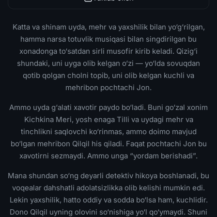
Katta va shinam uyda, mehr va yaxshilik bilan yo‘g‘rilgan,
hamma narsa totuvlik musiqasi bilan singdirilgan bu
xonadonga to‘satdan sirli musofir kirib keladi. Qizig‘i
shundaki, uni uyga olib kelgan o‘zi — yo‘lda sovuqdan
qotib qolgan cholni topib, uni olib kelgan kuchli va
mehribon pochtachi Jon.
Ammo uyda g‘alati xavotir paydo bo‘ladi. Buni go‘zal xonim
Kichkina Meri, yosh enaga Tilli va uydagi mehr va
tinchlikni saqlovchi ko‘rinmas, ammo doimo mavjud
bo‘lgan mehribon Qilqil his qiladi. Faqat pochtachi Jon bu
xavotirni sezmaydi. Ammo unga “yordam berishadi”.
Mana shundan so‘ng deyarli detektiv hikoya boshlanadi, bu
voqealar dahshatli adolatsizlikka olib kelishi mumkin edi.
Lekin yaxshilik, hatto oddiy va sodda bo‘lsa ham, kuchlidir.
Dono Qilqil uyning olovini so‘nishiga yo‘l qo‘ymaydi. Shuni