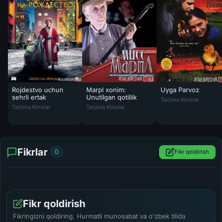
Rojdestvo uchun
Marpl xonim:
Uyga Parvoz
Uyga Parvoz Uzbek t
sehrli ertak
Unutilgan qotillik
Tarjima Kinolar
Rojdestvo uchun sehrli ertak Uzbek tilida 2021 O'zbekcha tarjima fil
Marpl xonim: Unutilgan qotillik Uzbek tilida 
Tarjima Kinolar
Tarjima Kinolar
Fikrlar
0
Fikr qoldirish
Fikr qoldirish
Fikringizni qoldiring. Hurmatli munosabat va o'zbek tilida