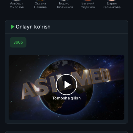
Альберт
Оксана
Борис
Евгений
Дарья
С
Филозов
Пашина
Плотников
Сидихин
Калмыкова
Ка
Onlayn ko'rish
360p
Tomosha qilish