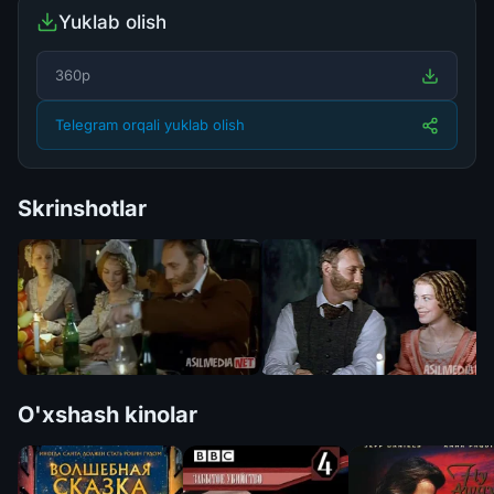
Yuklab olish
360p
Telegram orqali yuklab olish
Skrinshotlar
O'xshash kinolar