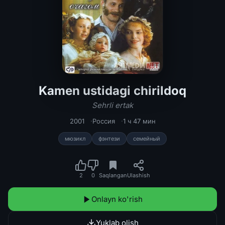
Kamen ustidagi chirildoq
Kamen ustidagi chirildoq / Sehrli ert
Sehrli ertak
2001
Россия
1 ч 47 мин
мюзикл
фэнтези
семейный
2
0
Saqlangan
Ulashish
Onlayn ko'rish
Yuklab olish