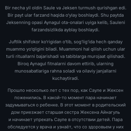
Bir necha yil oldin Saule va Jeksen turmush qurishgan edi.
Bir payt ular farzand haqida o‘ylay boshlaydi. Shu paytda
Jeksenning opasi Aynagul ota-onalari uyiga kelib, Sauleni
farzandsizlikda ayblay boshlaydi.
Juftlik shifokor ko‘rigidan o‘tib, sog‘lig‘ida hech qanday
muammo yo‘qligini biladi. Muammoni hal qilish uchun ular
turli rituallarni bajarishadi va tabiblarga murojaat qilishadi.
Biroq Aynagul fitnalarni davom ettirib, ularning
munosabatlariga rahna soladi va oilaviy janjallarni
kuchaytiradi.
Прошло несколько лет с тех пор, как Сауле и Жексен
поженились. В какой-то момент пара начинает
задумываться о ребенке. В этот момент в родительский
дом приезжает старшая сестра Жексена Айнагуль
и начинает упрекать Сауле в отсутствии детей. Пара
обследуется у врача и узнаёт, что со здоровьем у них