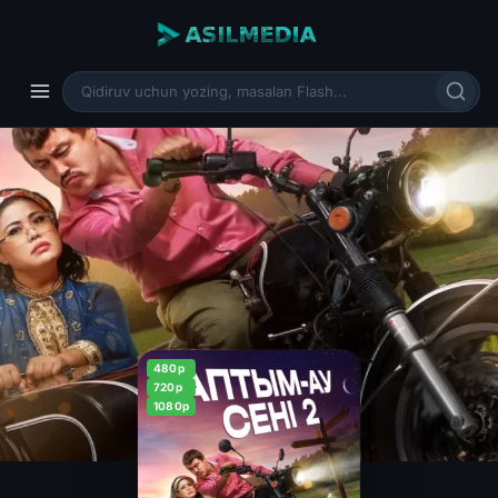
480p
720p
1080p