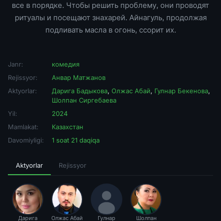
все в порядке. Чтобы решить проблему, они проводят
ритуалы и посещают знахарей. Айнагуль, продолжая
подливать масла в огонь, ссорит их.
Janr:
комедия
Rejissyor:
Анвар Матжанов
Aktyorlar:
Дарига Бадыкова
,
Олжас Абай
,
Гулнар Бекенова
,
Шолпан Сиргебаева
Yil:
2024
Mamlakat:
Казахстан
Davomiyligi:
1 soat 21 daqiqa
Aktyorlar
Rejissyor
Дарига
Олжас Абай
Гулнар
Шолпан