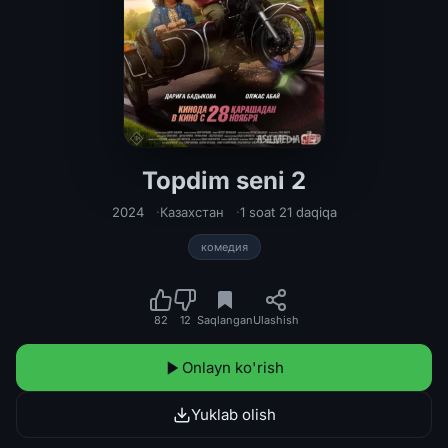
Topdim seni 2
Topdim seni 2 Qozoq kino O'zbek ti
2024
Казахстан
1 soat 21 daqiqa
комедия
82
12
Saqlangan
Ulashish
Onlayn ko'rish
Yuklab olish