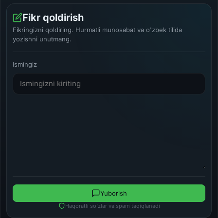
Fikr qoldirish
Fikringizni qoldiring. Hurmatli munosabat va o'zbek tilida
yozishni unutmang.
Ismingiz
Yuborish
Haqoratli so'zlar va spam taqiqlanadi