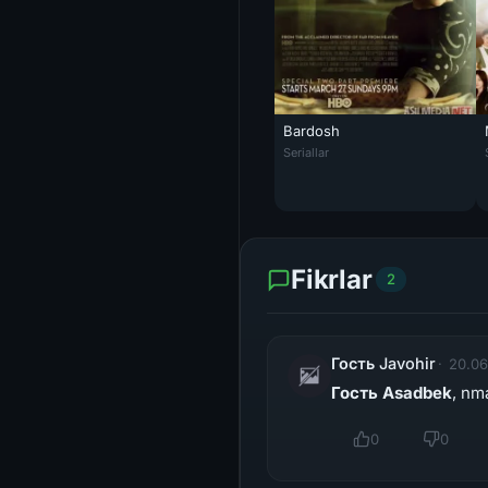
Bardosh
Bardosh / Mildred Pirs seriali
Seriallar
Fikrlar
2
Гость Javohir
20.06
Гость Asadbek
, nm
0
0