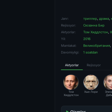
Janr:
триллер
,
драма
,
Rejissyor:
Сюзанна Бир
Aktyorlar:
Том Хиддлстон
,
Х
Yil:
2016
Mamlakat:
Великобритания
,
Davomiyligi:
1 soatdan
Aktyorlar
Rejissyor
Том
Хью Лори
Элиз
Хиддлстон
Деб