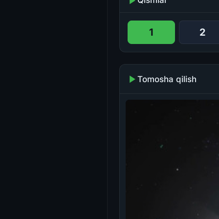
Qismlar
1
2
Tomosha qilish