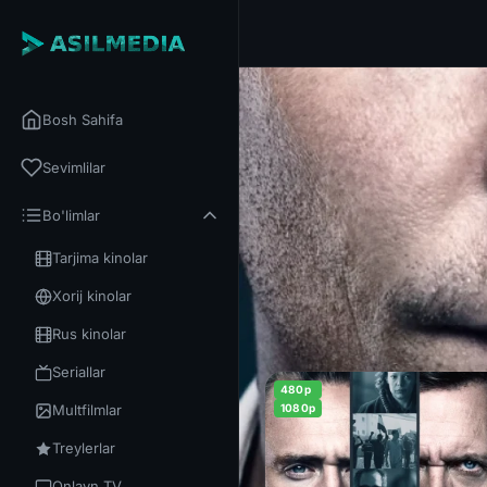
Bosh Sahifa
Sevimlilar
Bo'limlar
Tarjima kinolar
Xorij kinolar
Rus kinolar
Seriallar
480p
Multfilmlar
1080p
Treylerlar
Onlayn TV