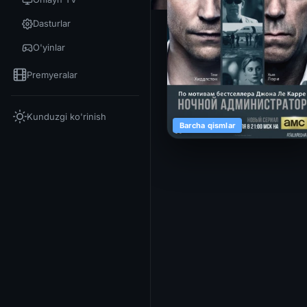
Dasturlar
O'yinlar
Premyeralar
Kunduzgi ko'rinish
Barcha qismlar