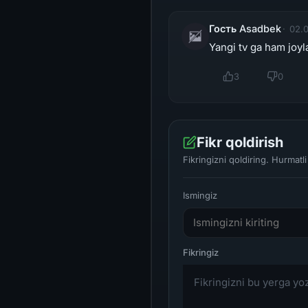
Гость Asadbek
02.0
Yangi tv ga ham joyla
3
0
Fikr qoldirish
Fikringizni qoldiring. Hurmat
Ismingiz