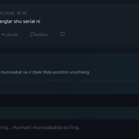
6.2026, 18:56
nglar shu serial ni
Javob
Iqtibos
li munosabat va o'zbek tilida yozishni unutmang.