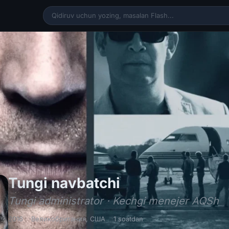
Tungi navbatchi
Tungi navbatchi
Tungi administrator · Kechgi menejer AQSh
2016
Великобритания
,
США
1 soatdan