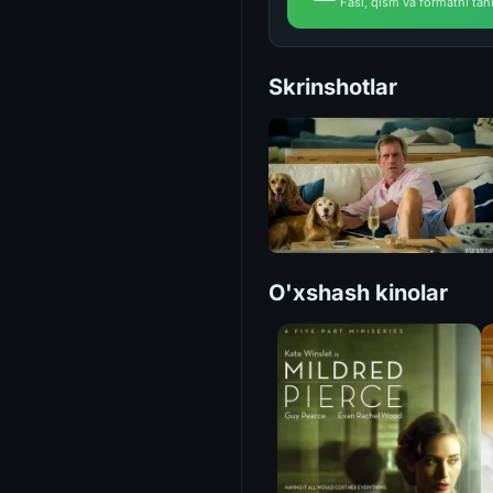
Fasl, qism va formatni tan
Skrinshotlar
O'xshash kinolar