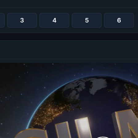
3
4
5
6