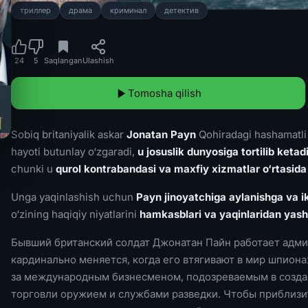
триллер
драма
криминал
детектив
24
5
Saqlangan
Ulashish
Tomosha qilish
Sobiq britaniyalik askar
Jonatan Payn
Qohiradagi hashamatli
hayoti butunlay o‘zgaradi,
u josuslik dunyosiga tortilib ketad
chunki u
qurol kontrabandasi va maxfiy xizmatlar o‘rtasida 
Unga yaqinlashish uchun
Payn jinoyatchiga aylanishga va ik
o‘zining haqiqiy niyatlarini
hamkasblari va yaqinlaridan yash
Бывший британский солдат Джонатан Пайн работает адми
кардинально меняется, когда его втягивают в мир шпион
за международным бизнесменом, подозреваемым в созда
торговли оружием и службами разведки. Чтобы приблизи