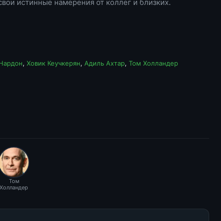
свои истинные намерения от коллег и близких.
Нардон
,
Ховик Кеучкерян
,
Адиль Ахтар
,
Том Холландер
Том
Холландер