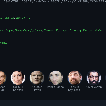
сам стать преступником и вести двойную жизнь, скрывая 
криминал
,
детектив
ью Лори
,
Элизабет Дебики
,
Оливия Колман
,
Алистэр Петри
,
Майкл 
США
абет
Оливия
Алистэр
Майкл Нардон
Ховик
Адиль Ахтар
ики
Колман
Петри
Кеучкерян