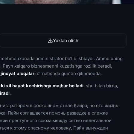
Yuklab olish
 mehmonxonada administrator bo‘lib ishlaydi. Ammo uning
i
. Payn xalqaro biznesmenni kuzatishga rozilik beradi,
jinoyat aloqalari
o‘rnatishda gumon qilinmoqda.
ki xil hayot kechirishga majbur bo‘ladi
, shu bilan birga,
iradi
.
нистратором в роскошном отеле Каира, но его жизнь
ажа. Пайн соглашается помочь разведке в слежке
нии преступного союза между сетью нелегальной
ться к этому опасному человеку, Пайн вынужден