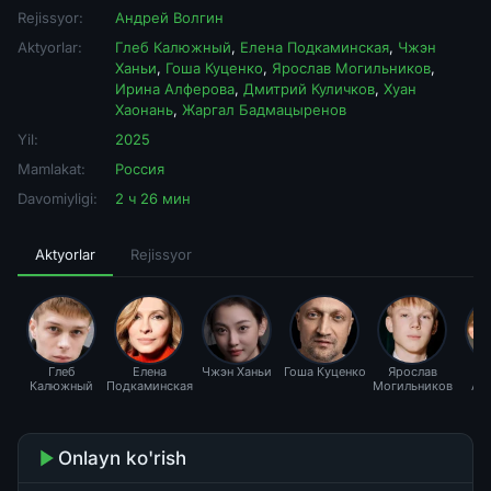
Rejissyor:
Андрей Волгин
Aktyorlar:
Глеб Калюжный
,
Елена Подкаминская
,
Чжэн
Ханьи
,
Гоша Куценко
,
Ярослав Могильников
,
Ирина Алферова
,
Дмитрий Куличков
,
Хуан
Хаонань
,
Жаргал Бадмацыренов
Yil:
2025
Mamlakat:
Россия
Davomiyligi:
2 ч 26 мин
Aktyorlar
Rejissyor
Глеб
Елена
Чжэн Ханьи
Гоша Куценко
Ярослав
И
Калюжный
Подкаминская
Могильников
Ал
Onlayn ko'rish