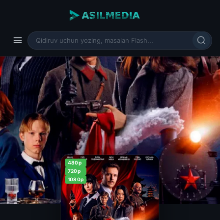
480p
720p
1080p