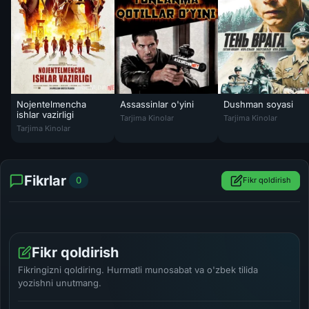
Nojentelmencha
Assassinlar o'yini
Dushman soyasi
Assassinlar o'yini / Yonlanma qotillar o'yini 
Dushman soyasi Uzbe
ishlar vazirligi
Tarjima Kinolar
Tarjima Kinolar
Nojentelmencha ishlar vazirligi O'zbek tilida 2024 Uzbekcha tarjima 
Tarjima Kinolar
Fikrlar
0
Fikr qoldirish
Fikr qoldirish
Fikringizni qoldiring. Hurmatli munosabat va o'zbek tilida
yozishni unutmang.