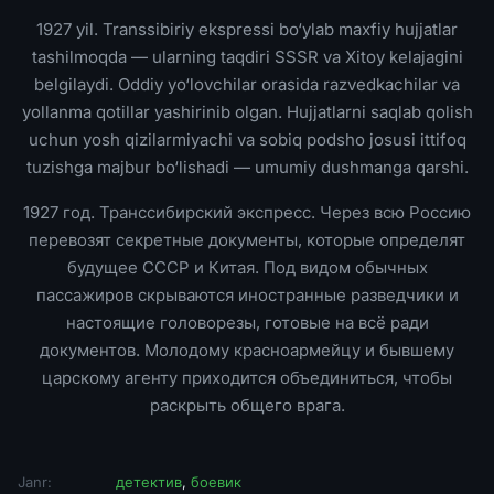
1927 yil. Transsibiriy ekspressi bo‘ylab maxfiy hujjatlar
tashilmoqda — ularning taqdiri SSSR va Xitoy kelajagini
belgilaydi. Oddiy yo‘lovchilar orasida razvedkachilar va
yollanma qotillar yashirinib olgan. Hujjatlarni saqlab qolish
uchun yosh qizilarmiyachi va sobiq podsho josusi ittifoq
tuzishga majbur bo‘lishadi — umumiy dushmanga qarshi.
1927 год. Транссибирский экспресс. Через всю Россию
перевозят секретные документы, которые определят
будущее СССР и Китая. Под видом обычных
пассажиров скрываются иностранные разведчики и
настоящие головорезы, готовые на всё ради
документов. Молодому красноармейцу и бывшему
царскому агенту приходится объединиться, чтобы
раскрыть общего врага.
Janr:
детектив
,
боевик