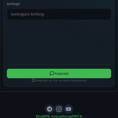
Ismingiz
Yuborish
Haqoratli so'zlar va spam taqiqlanadi
Mualliflik huquqi
Aloqa
DMCA