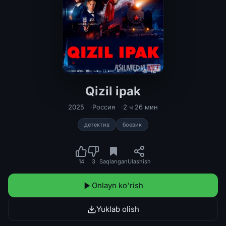
Qizil ipak
Qizil ipak Rossiya filmi Uzbek tilid
2025
Россия
2 ч 26 мин
детектив
боевик
14
3
Saqlangan
Ulashish
Onlayn ko'rish
Yuklab olish