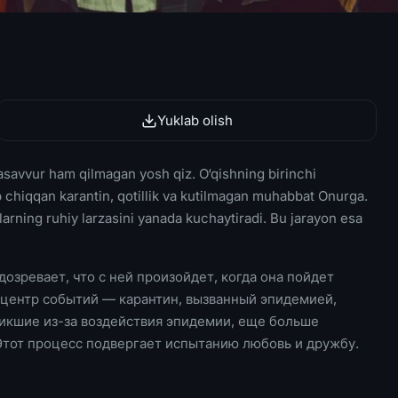
Yuklab olish
savvur ham qilmagan yosh qiz. O‘qishning birinchi
chiqqan karantin, qotillik va kutilmagan muhabbat Onurga.
hlarning ruhiy larzasini yanada kuchaytiradi. Bu jarayon esa
озревает, что с ней произойдет, когда она пойдет
пицентр событий — карантин, вызванный эпидемией,
никшие из-за воздействия эпидемии, еще больше
тот процесс подвергает испытанию любовь и дружбу.