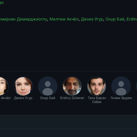
ал
емирхан Демирджиоглу
,
Мелтем Акчёл
,
Дениз Угур
,
Онур Бэй
,
Erdin
 Акчёл
Дениз Угур
Онур Бэй
Erdinç Gülener
Таха Баран
Гизем Эрдем
Озбек