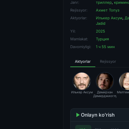
Janr:
триллер
,
кримин
Rejissyor:
Ахмет Топуз
Aktyorlar:
Илькер Аксум
,
Д
Jadid
Yil:
2025
Mamlakat:
Турция
Davomiyligi:
1 ч 55 мин
Aktyorlar
Rejissyor
Илькер Аксум
Демирхан
Мелтем
Демирджиоглу
Onlayn ko'rish