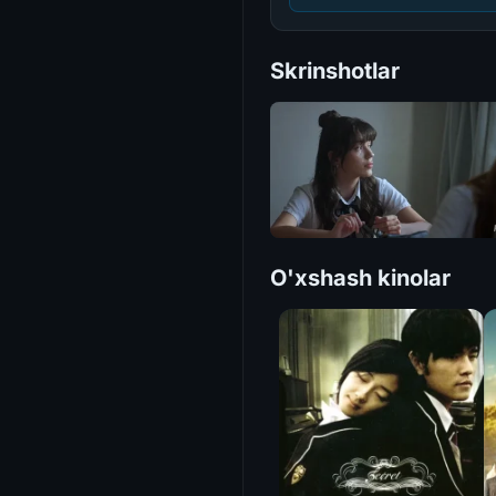
Skrinshotlar
O'xshash kinolar