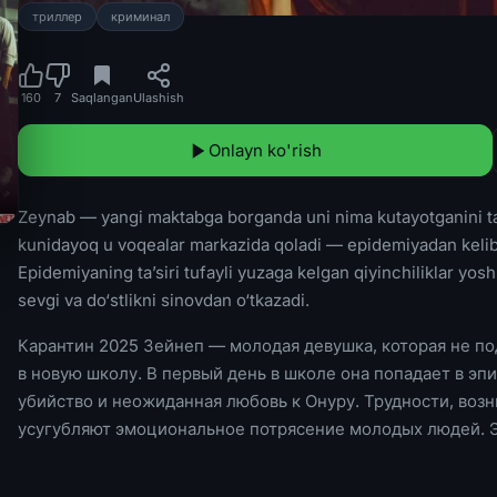
триллер
криминал
160
7
Saqlangan
Ulashish
Onlayn ko'rish
Zeynab — yangi maktabga borganda uni nima kutayotganini ta
kunidayoq u voqealar markazida qoladi — epidemiyadan kelib 
Epidemiyaning ta’siri tufayli yuzaga kelgan qiyinchiliklar yos
sevgi va do‘stlikni sinovdan o‘tkazadi.
Карантин 2025 Зейнеп — молодая девушка, которая не под
в новую школу. В первый день в школе она попадает в э
убийство и неожиданная любовь к Онуру. Трудности, воз
усугубляют эмоциональное потрясение молодых людей. Э