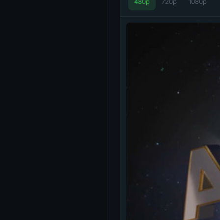
480p
720p
1080p