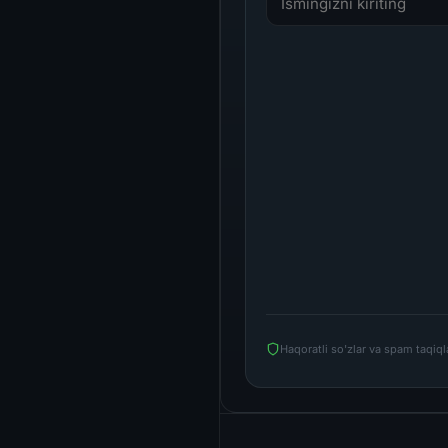
Haqoratli so'zlar va spam taqiq