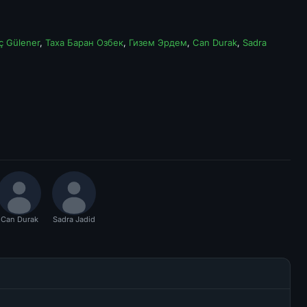
ç Gülener
,
Таха Баран Озбек
,
Гизем Эрдем
,
Can Durak
,
Sadra
Can Durak
Sadra Jadid