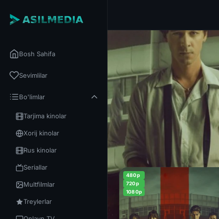
Bosh Sahifa
Sevimlilar
Bo'limlar
Tarjima kinolar
Xorij kinolar
Rus kinolar
Seriallar
480p
Multfilmlar
720p
1080p
Treylerlar
Onlayn TV