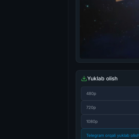
Yuklab olish
480p
720p
1080p
Telegram orqali yuklab olis