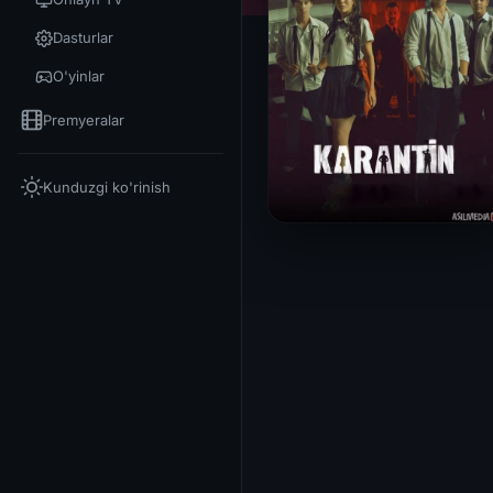
Dasturlar
O'yinlar
Premyeralar
Kunduzgi ko'rinish