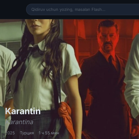
Karantin / Karantina Tu
Karantin
Karantina
2025
Турция
1 ч 55 мин