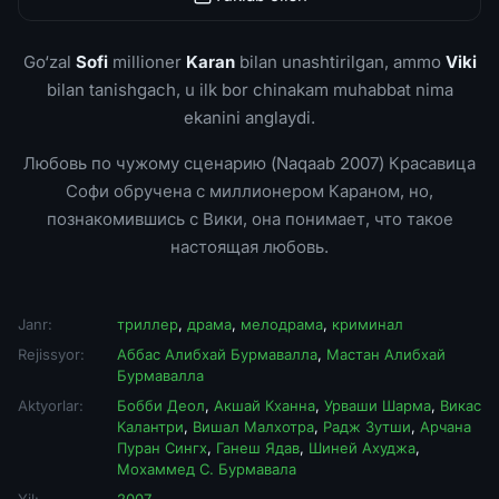
Go‘zal
Sofi
millioner
Karan
bilan unashtirilgan, ammo
Viki
bilan tanishgach, u ilk bor chinakam muhabbat nima
ekanini anglaydi.
Любовь по чужому сценарию (Naqaab 2007) Красавица
Софи обручена с миллионером Караном, но,
познакомившись с Вики, она понимает, что такое
настоящая любовь.
Janr:
триллер
,
драма
,
мелодрама
,
криминал
Rejissyor:
Аббас Алибхай Бурмавалла
,
Мастан Алибхай
Бурмавалла
Aktyorlar:
Бобби Деол
,
Акшай Кханна
,
Урваши Шарма
,
Викас
Калантри
,
Вишал Малхотра
,
Радж Зутши
,
Арчана
Пуран Сингх
,
Ганеш Ядав
,
Шиней Ахуджа
,
Мохаммед С. Бурмавала