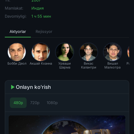
Yil:
2007
Mamlakat:
Индия
Davomiyligi:
1 ч 55 мин
Aktyorlar
Rejissyor
Бобби Деол
Акшай Кханна
Урваши
Викас
Вишал
Рад
Шарма
Калантри
Малхотра
Onlayn ko'rish
480p
720p
1080p