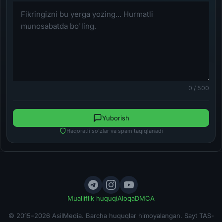
0 / 500
Yuborish
Haqoratli so'zlar va spam taqiqlanadi
Mualliflik huquqi
Aloqa
DMCA
© 2015–2026 AsilMedia. Barcha huquqlar himoyalangan. Sayt TAS-