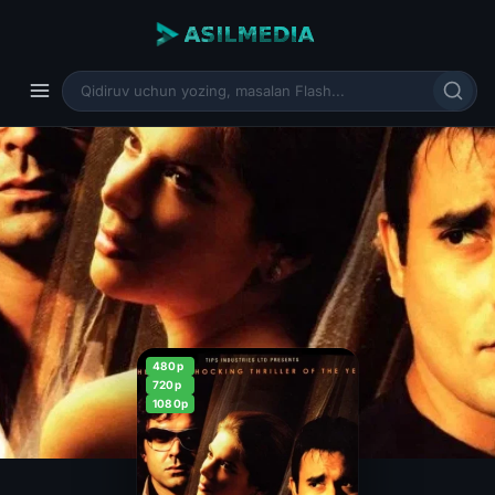
480p
720p
1080p