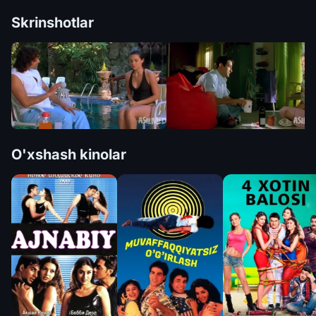
Skrinshotlar
O'xshash kinolar