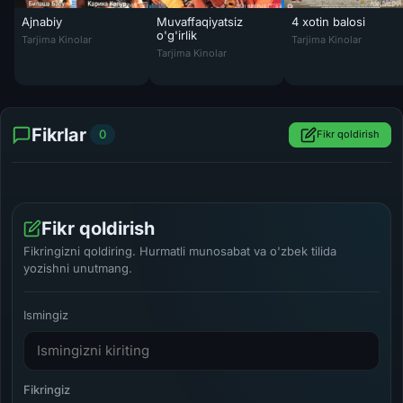
Ajnabiy
Muvaffaqiyatsiz
4 xotin balosi
Ajnabiy Hind kino 2001 Uzbek tilida O'zbekcha tarjima kino HD
4 xotin balosi / Kim
o'g'irlik
Tarjima Kinolar
Tarjima Kinolar
Muvaffaqiyatsiz o'g'irlik / Taqdir o'yinlari 2
Tarjima Kinolar
Fikrlar
0
Fikr qoldirish
Fikr qoldirish
Fikringizni qoldiring. Hurmatli munosabat va o'zbek tilida
yozishni unutmang.
Ismingiz