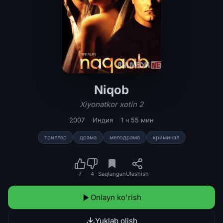
Niqob
Niqob / Xiyonatkor xotin 2 2007 Hind
Xiyonatkor xotin 2
2007
Индия
1 ч 55 мин
триллер
драма
мелодрама
криминал
7
4
Saqlangan
Ulashish
Onlayn ko'rish
Yuklab olish