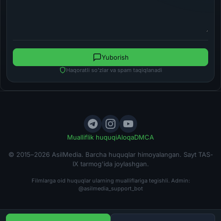
Yuborish
Haqoratli so'zlar va spam taqiqlanadi
Mualliflik huquqi
Aloqa
DMCA
© 2015–2026 AsilMedia. Barcha huquqlar himoyalangan. Sayt TAS-
IX tarmog'ida joylashgan.
Filmlarga oid huquqlar ularning mualliflariga tegishli. Admin:
@asilmedia_support_bot