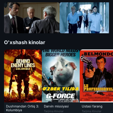
O'xshash kinolar
Dushmandan Ortiq 3:
Darvin missiyasi
Ustasi farang
Darvin missiyasi Uzbek tilida 2009 O'zbekcha
Ustasi farang / Prof
Kolumbiya
Tarjima Kinolar
Tarjima Kinolar