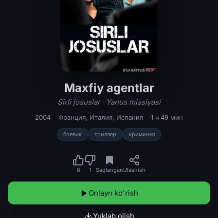
Maxfiy agentlar
Maxfiy agentlar / Sirli josuslar / Ya
Sirli josuslar · Yanus missiyasi
2004
Франция
,
Италия
,
Испания
1 ч 49 мин
боевик
триллер
криминал
8
1
Saqlangan
Ulashish
Onlayn ko'rish
Yuklab olish