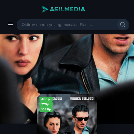
480p
720p
1080p