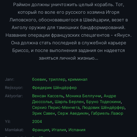
Раймон должны уничтожить целый корабль. Тот,
который по воле его русского хозяина Игоря
Липовского, обосновавшегося в Швейцарии, везет в
Анголу оружие для тамошних бандформирований.
Название операции французских спецагентов - «Янус».
Она должна стать последней в служебной карьере
Бриссо, и после выполнения задания он надеется
заняться личной жизнью...
Janr:
боевик
,
триллер
,
криминал
Rejissyor:
Фредерик Шёндёрфер
Aktyorlar:
Венсан Кассель
,
Моника Беллуччи
,
Андре
Дюссолье
,
Шарль Берлен
,
Бруно Тодескини
,
Серхио Перис-Менчета
,
Людовик Шёндёрфер
,
Эрик Савен
,
Серж Аведикян
,
Габриель Лазюр
Yil:
2004
Mamlakat:
Франция
,
Италия
,
Испания