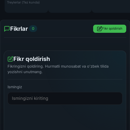
Dushmandan Ortiq 3: Kolumbiya Uzbek tilida 2009 O'zbekcha tarjima
Treylerlar (Tez kunda)
Fikrlar
0
Fikr qoldirish
Fikr qoldirish
Fikringizni qoldiring. Hurmatli munosabat va o'zbek tilida
yozishni unutmang.
Ismingiz