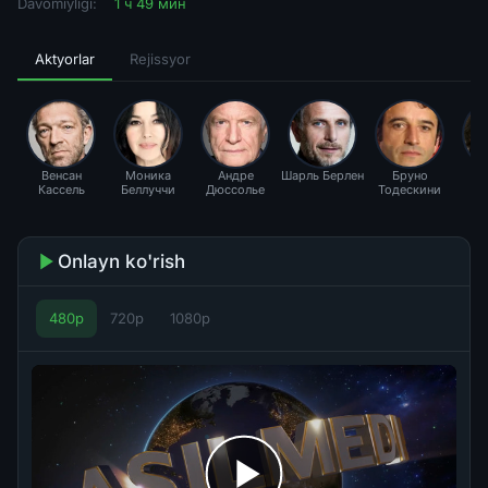
Davomiyligi:
1 ч 49 мин
Aktyorlar
Rejissyor
Венсан
Моника
Андре
Шарль Берлен
Бруно
С
Кассель
Беллуччи
Дюссолье
Тодескини
П
Ме
Onlayn ko'rish
480p
720p
1080p