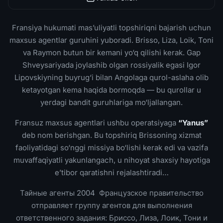
Fransiya hukumati mas’uliyatli topshiriqni bajarish uchun
maxsus agentlar guruhini yuboradi. Brisso, Liza, Loik, Toni
va Raymon butun bir kemani yo‘q qilishi kerak. Gap
Shveysariyada joylashib olgan rossiyalik egasi Igor
Lipovskiyning buyrug‘i bilan Angolaga qurol-aslaha olib
ketayotgan kema haqida bormoqda — bu qurollar u
yerdagi bandit guruhlariga mo‘ljallangan.
Fransuz maxsus agentlari ushbu operatsiyaga
“Yanus”
deb nom berishgan. Bu topshiriq Brissoning xizmat
faoliyatidagi so‘nggi missiya bo‘lishi kerak edi va vazifa
muvaffaqiyatli yakunlangach, u nihoyat shaxsiy hayotiga
e’tibor qaratishni rejalashtiradi…
Тайные агенты 2004 Французское правительство
отправляет группу агентов для выполнения
ответственного задания: Бриссо, Лиза, Лоик, Тони и