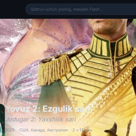
Yovuz 2: Ez
Yovuz 2: Ezgulik sari
Jodugar 2: Yaxshilik sari
2025
США
,
Канада
,
Австралия
2 ч 17 мин