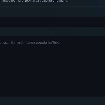
li munosabat va o'zbek tilida yozishni unutmang.