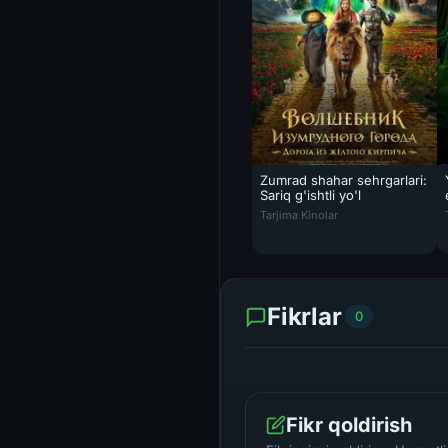
Zumrad shahar sehrgarlari:
Sariq g'ishtli yo'l
Zumrad shahar sehrgarlari: Sari
Tarjima Kinolar
Fikrlar
0
Fikr qoldirish