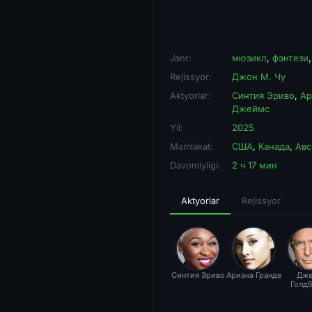
Janr:
мюзикл
,
фэнтези
Rejissyor:
Джон М. Чу
Aktyorlar:
Синтия Эриво
,
Ар
Джеймс
Yil:
2025
Mamlakat:
США
,
Канада
,
Авс
Davomiyligi:
2 ч 17 мин
Aktyorlar
Rejissyor
Синтия Эриво
Ариана Гранде
Дже
Голд