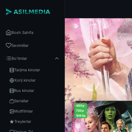
Bosh Sahifa
Sevimlilar
Bo'limlar
Tarjima kinolar
Xorij kinolar
Rus kinolar
Seriallar
480p
Multfilmlar
720p
1080p
Treylerlar
Onlayn TV