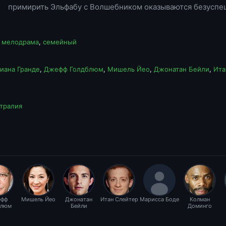
примирить Эльфабу с Волшебником оказываются безуспеш
,
мелодрама
,
семейный
иана Гранде
,
Джефф Голдблюм
,
Мишель Йео
,
Джонатан Бейли
,
Ита
тралия
фф
Мишель Йео
Джонатан
Итан Слейтер
Марисса Боде
Колман
блюм
Бейли
Доминго