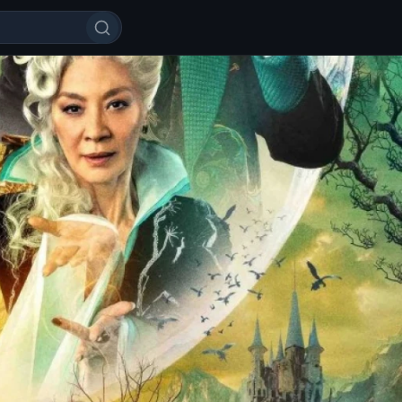
gulik sari / Jodugar 2: Yaxshilik