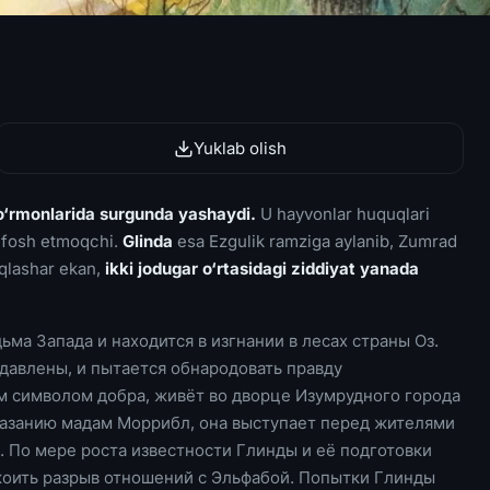
Yuklab olish
 o‘rmonlarida surgunda yashaydi.
U hayvonlar huquqlari
i fosh etmoqchi.
Glinda
esa Ezgulik ramziga aylanib, Zumrad
oqlashar ekan,
ikki jodugar o‘rtasidagi ziddiyat yanada
ьма Запада и находится в изгнании в лесах страны Оз.
одавлены, и пытается обнародовать правду
 символом добра, живёт во дворце Изумрудного города
казанию мадам Моррибл, она выступает перед жителями
. По мере роста известности Глинды и её подготовки
коить разрыв отношений с Эльфабой. Попытки Глинды