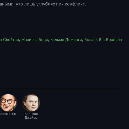
ными, что лишь углубляет их конфликт.
н Слейтер
,
Марисса Боде
,
Колман Доминго
,
Бовэнь Ян
,
Бронвин
Бовэнь Ян
Бронвин
Джеймс