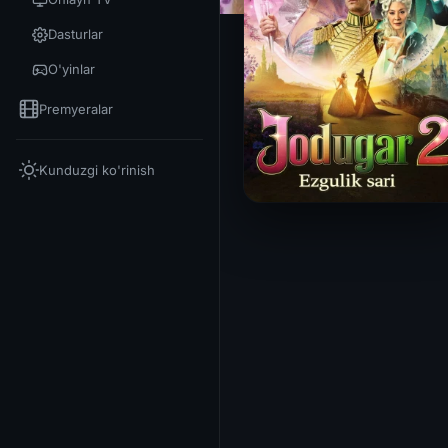
Dasturlar
O'yinlar
Premyeralar
Kunduzgi ko'rinish