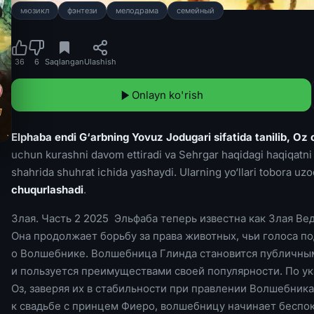
мюзикл
фэнтези
мелодрама
семейный
36
6
Saqlangan
Ulashish
Onlayn ko'rish
Elphaba endi G‘arbning Yovuz Jodugari sifatida tanilib, Oz
uchun kurashni davom ettiradi va Sehrgar haqidagi haqiqatn
shahrida shuhrat ichida yashaydi. Ularning yo‘llari tobora uz
chuqurlashadi
.
Злая. Часть 2 2025 Эльфаба теперь известна как Злая Вед
Она продолжает борьбу за права животных, чьи голоса п
о Волшебнике. Волшебница Глинда становится публичным
и пользуется преимуществами своей популярности. По у
Оз, заверяя их в стабильности при правлении Волшебника
к свадьбе с принцем Фиеро, волшебницу начинает беспо