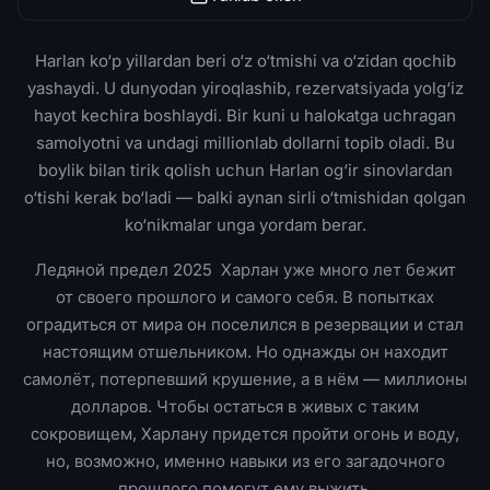
Harlan ko‘p yillardan beri o‘z o‘tmishi va o‘zidan qochib
yashaydi. U dunyodan yiroqlashib, rezervatsiyada yolg‘iz
hayot kechira boshlaydi. Bir kuni u halokatga uchragan
samolyotni va undagi millionlab dollarni topib oladi. Bu
boylik bilan tirik qolish uchun Harlan og‘ir sinovlardan
o‘tishi kerak bo‘ladi — balki aynan sirli o‘tmishidan qolgan
ko‘nikmalar unga yordam berar.
Ледяной предел 2025 Харлан уже много лет бежит
от своего прошлого и самого себя. В попытках
оградиться от мира он поселился в резервации и стал
настоящим отшельником. Но однажды он находит
самолёт, потерпевший крушение, а в нём — миллионы
долларов. Чтобы остаться в живых с таким
сокровищем, Харлану придется пройти огонь и воду,
но, возможно, именно навыки из его загадочного
прошлого помогут ему выжить.