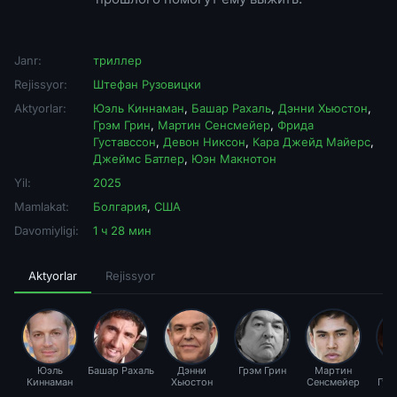
Janr:
триллер
Rejissyor:
Штефан Рузовицки
Aktyorlar:
Юэль Киннаман
,
Башар Рахаль
,
Дэнни Хьюстон
,
Грэм Грин
,
Мартин Сенсмейер
,
Фрида
Густавссон
,
Девон Никсон
,
Кара Джейд Майерс
,
Джеймс Батлер
,
Юэн Макнотон
Yil:
2025
Mamlakat:
Болгария
,
США
Davomiyligi:
1 ч 28 мин
Aktyorlar
Rejissyor
Юэль
Башар Рахаль
Дэнни
Грэм Грин
Мартин
Ф
Киннаман
Хьюстон
Сенсмейер
Гус