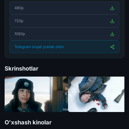
480p
720p
1080p
Telegram orqali yuklab olish
Skrinshotlar
O'xshash kinolar