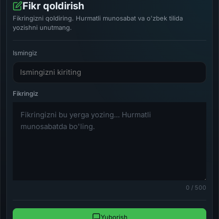
Fikr qoldirish
Fikringizni qoldiring. Hurmatli munosabat va o'zbek tilida
yozishni unutmang.
Ismingiz
0 / 500
Yuborish