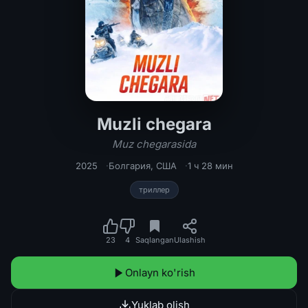
Muzli chegara
Muzli chegara / Muz chegarasida 202
Muz chegarasida
2025
Болгария
,
США
1 ч 28 мин
триллер
23
4
Saqlangan
Ulashish
Onlayn ko'rish
Yuklab olish