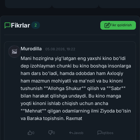
Fikrlar
2
Fikr qoldirish
Murodilla
05.08.2026, 19:22
Mani hozirgina yig'latgan eng yaxshi kino bo'ldi
dep izohlayman chunki bu kino boshqa insonlarga
ham dars bo'ladi, hamda odobdan ham Axloqiy
ham mazmun mohiyatli va ma'noli va bu kinoni
tushunish ""Allohga Shukur"" qilish va ""Sabr""
bilan harakat qilishga undaydi. Bu kino manga
yoqti kinoni ishlab chiqish uchun ancha
""Mehnat"" qilgan odamlarning ilmi Ziyoda bo'lsin
va Baraka topishsin. Raxmat
0
0
Javob
Iqtibos