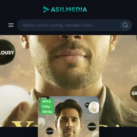
480p
720p
1080p