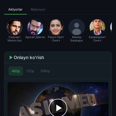
Aktyorlar
Rejissyor
Сидхарт
Аджай Девган
Ракул Прит
Махеш
Канвалджит
Малхотра
Сингх
Балрадж
Сингх
Бх
Onlayn ko'rish
480p
720p
1080p