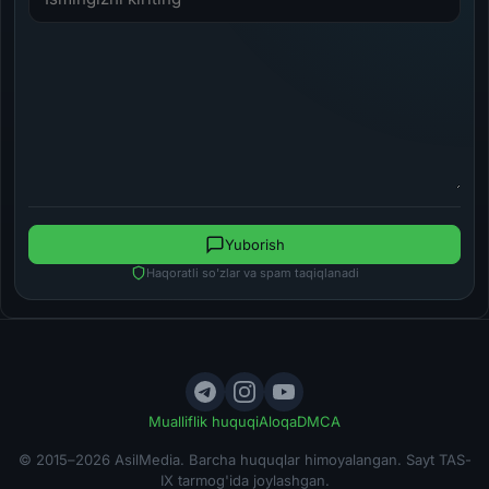
Yuborish
Haqoratli so'zlar va spam taqiqlanadi
Mualliflik huquqi
Aloqa
DMCA
© 2015–2026 AsilMedia. Barcha huquqlar himoyalangan. Sayt TAS-
IX tarmog'ida joylashgan.