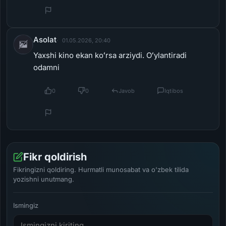
Asolat
01.05.2026, 20:40
Yaxshi kino ekan koʻrsa arziydi. Oʻylantiradi
odamni
0
0
Javob
Iqtibos
Fikr qoldirish
Fikringizni qoldiring. Hurmatli munosabat va o'zbek tilida
yozishni unutmang.
Ismingiz