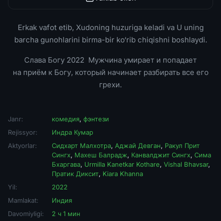
Erkak vafot etib, Xudoning huzuriga keladi va U uning
barcha gunohlarini birma-bir ko‘rib chiqishni boshlaydi.
Слава Богу 2022 Мужчина умирает и попадает
на приём к Богу, который начинает разбирать все его
грехи.
Janr:
комедия
,
фэнтези
Rejissyor:
Индра Кумар
Aktyorlar:
Сидхарт Малхотра
,
Аджай Девган
,
Ракул Прит
Сингх
,
Махеш Балрадж
,
Канвалджит Сингх
,
Сима
Бхаргава
,
Urmilla Kanetkar Kothare
,
Vishal Bhavsar
,
Пратик Диксит
,
Kiara Khanna
Yil:
2022
Mamlakat:
Индия
Davomiyligi:
2 ч 1 мин