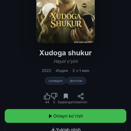
Xudoga shukur
Xudoga shukur / Hayot o'yini Hind ki
Hayot o'yini
2022
Индия
2 ч 1 мин
комедия
фэнтези
44
5
Saqlangan
Ulashish
Onlayn ko'rish
Yuklab olish