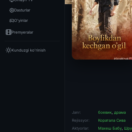
Dasturlar
O'yinlar
Premyeralar
Kunduzgi ko'rinish
Janr:
боевик
,
драма
Rejissyor:
Коратала Сива
Aktyorlar:
Махеш Бабу
,
Шру