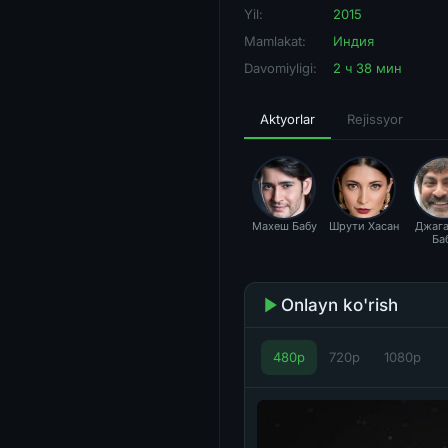
Yil:
2015
Mamlakat:
Индия
Davomiyligi:
2 ч 38 мин
Aktyorlar
Rejissyor
Махеш Бабу
Шрути Хасан
Джага
Ба
Onlayn ko'rish
480p
720p
1080p