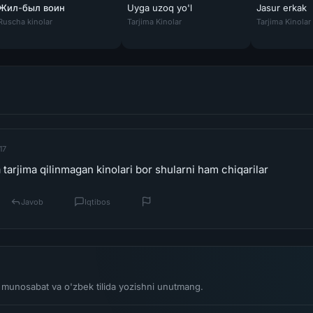
Жил-был воин
Uyga uzoq yo'l
Jasur erkak
 kino 2019 Uzbek tilida O'zbekcha tarjima kino Full HD tas-ix skachat
Жил-был воин / Anaganaga O Dheerudu tas-ix
Uyga uzoq yo'l Xitoy filmi Uzbek tilida O'z
Jasur erkak /
Ruscha kinolar
Tarjima Kinolar
Tarjima Kinolar
17
 tarjima qilinmagan kinolari bor shularni ham chiqarilar
Javob
Iqtibos
li munosabat va o'zbek tilida yozishni unutmang.