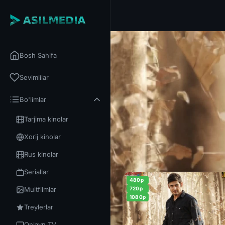
Bosh Sahifa
Sevimlilar
Bo'limlar
Tarjima kinolar
Xorij kinolar
Rus kinolar
Seriallar
480p
Multfilmlar
720p
1080p
Treylerlar
Onlayn TV