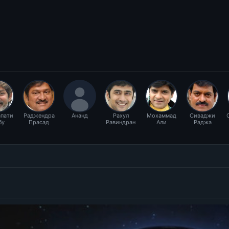
пати
Раджендра
Ананд
Рахул
Мохаммад
Сиваджи
бу
Прасад
Равиндран
Али
Раджа