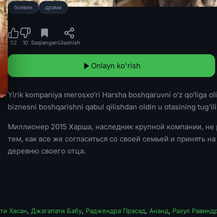
боевик
драма
52
10
Saqlangan
Ulashish
Onlayn ko'rish
Yirik kompaniya merosxo‘ri Harsha boshqaruvni o‘z qo‘liga olish
biznesni boshqarishni qabul qilishdan oldin u otasining tug‘il
Миллионер 2015 Харша, наследник крупной компании, не 
тем, как все же согласиться со своей семьей и принять 
деревню своего отца.
ти Хасан
,
Джагапати Бабу
,
Раджендра Прасад
,
Ананд
,
Рахул Равинд