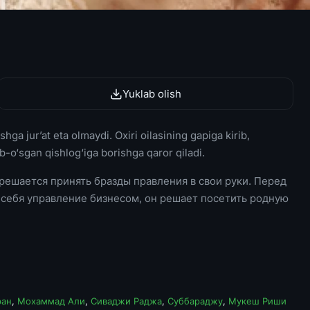
Yuklab olish
ga jur’at eta olmaydi. Oxiri oilasining gapiga kirib,
ib-o‘sgan qishlog‘iga borishga qaror qiladi.
решается принять бразды правления в свои руки. Перед
на себя управление бизнесом, он решает посетить родную
ран
,
Мохаммад Али
,
Сиваджи Раджа
,
Суббараджу
,
Мукеш Риши