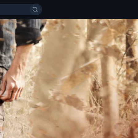
an kechgan o'g'il / Millioner 201