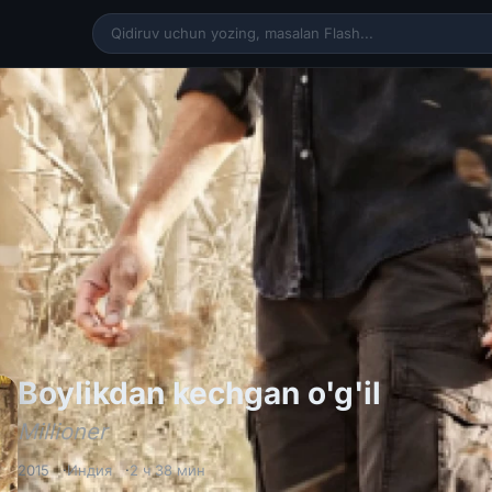
Boylikd
Boylikdan kechgan o'g'il
Millioner
2015
Индия
2 ч 38 мин