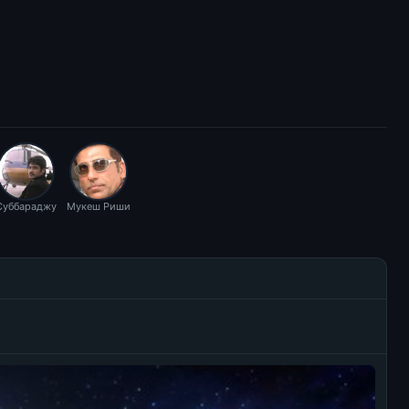
Суббараджу
Мукеш Риши